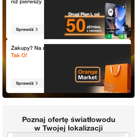
niż pierwszy
Sprawdź
Orange Market
Zakupy? Na raty?
Tak O!
Sprawdź
Poznaj ofertę światłowodu
w Twojej lokalizacji