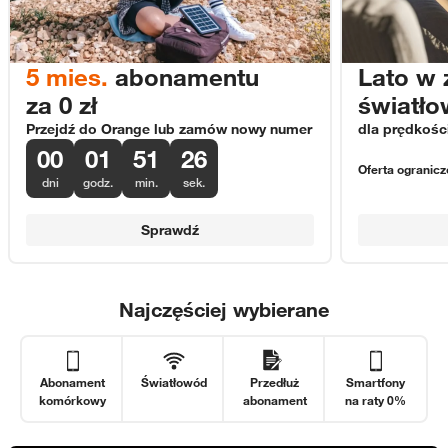
5 mies.
abonamentu
Lato w 
za 0 zł
światł
Przejdź do Orange lub zamów nowy numer
dla prędkośc
0
0
0
1
5
1
2
6
Oferta ograniczo
dni
godz.
min.
sek.
Abonament od 6. mies.
od 70 zł/mies.
z rabatami
Sprawdź
Najczęściej wybierane
Abonament
Światłowód
Przedłuż
Smartfony
komórkowy
abonament
na raty 0%