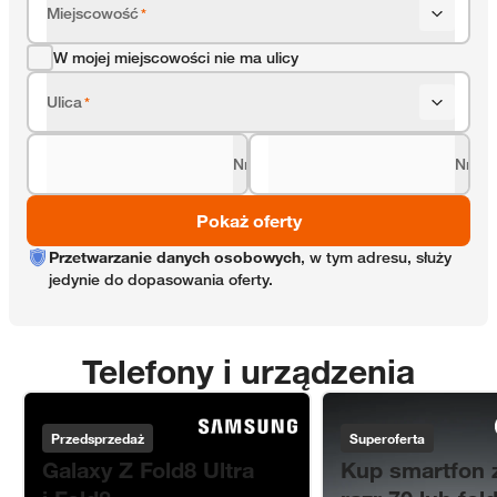
Miejscowość
*
W mojej miejscowości nie ma ulicy
Ulica
*
Nr domu
Nr lok
*
Pokaż oferty
Przetwarzanie danych osobowych
, w tym adresu, służy
jedynie do dopasowania oferty.
Telefony i urządzenia
Samsung
Motorola
Przedsprzedaż
Superoferta
Galaxy Z Fold8 Ultra
Kup smartfon z