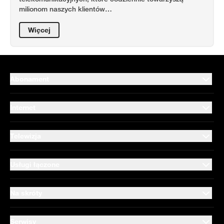
milionom naszych klientów…
Więcej
Abonament
Internet
Telewizja
Usługi łączone
Na skróty
Serwisy