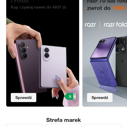
i Fold8
razr 70 lub fold
zwrot do
1500 
Kup i zyskaj nawet do 4837 zł.
Sprawdź
Sprawdź
Strefa marek