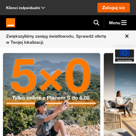
Zaloguj się
Klienci indywidualni
Menu
Strona główna Orange.pl
Zwiększyliśmy zasięg światłowodu.
Sprawdź ofertę
w Twojej lokalizacji.
Tylko online z Planem S do 6.08
Internet domo