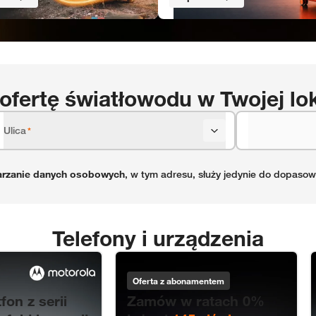
ofertę światłowodu w Twojej lok
Ulica
*
arzanie danych osobowych
, w tym adresu, służy jedynie do dopasowa
Telefony i urządzenia
Samsung Galaxy S26 Ultra 5G 12/256
Oferta z abonamentem
on z serii
Zamów w ratach 0%