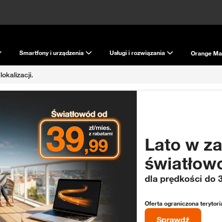
Smartfony i urządzenia
Usługi i rozwiązania
Orange Ma
okalizacji.
domowy
Lato w z
światło
dla prędkości
do 
Oferta ograniczona terytori
Sprawdź