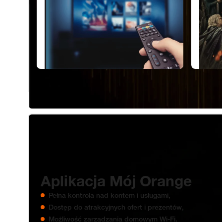
Aplikacja Mój Orange
Aplikacja Mój Orange
Pełna kontrola nad kontem i usługami,
Dostęp do atrakcyjnych ofert i prezentów,
Możliwość zarządzania domowym Wi‑Fi.