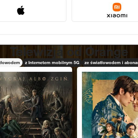
Telewizja od Orange
atłowodem
z Internetem mobilnym 5G
ze światłowodem i abon
owe wzgórza
Enola