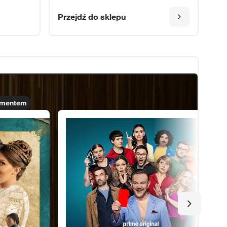
Przejdź do sklepu
amentem
LOL: Kto się śmieje ostatni