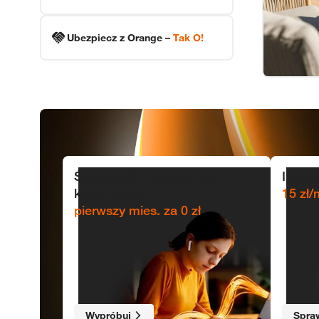
Ubezpiecz z Orange –
Tak O!
Oferty
Internet bez umowy terminowej
Światłowód - rezygnujesz,
Intern
Intern
kiedy chcesz
15 zł/
pierwszy mies. za 0 zł
Wypróbuj
Spra