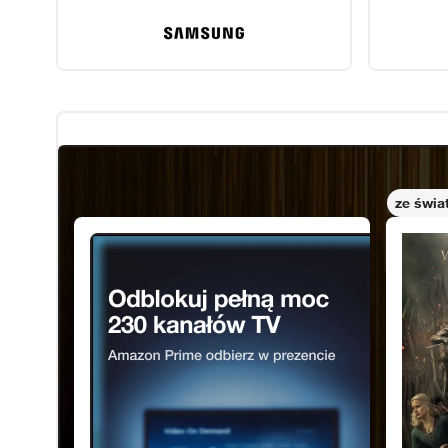
Telewizja od Orange
ze świ
Światłowód
Wichr