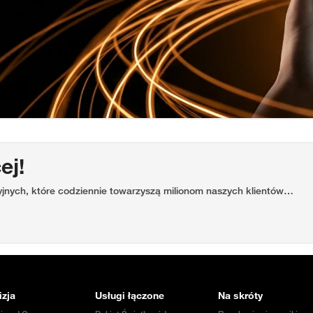
ej!
yjnych, które codziennie towarzyszą milionom naszych klientów…
izja
Usługi łączone
Na skróty