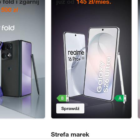
 fold i zgarnij
już od
145 zł/mies.
1500 zł
Sprawdź
Strefa marek