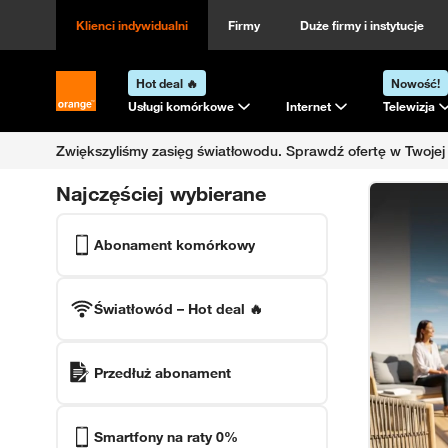
Klienci indywidualni
Firmy
Duże firmy i instytucje
Hot deal 🔥
Nowość!
Strona główna Orange.pl
Usługi komórkowe
Internet
Telewizja
Zwiększyliśmy zasięg światłowodu.
Sprawdź ofertę w Twojej l
Najczęściej wybierane
Internet 
Abonament komórkowy
Światłowód
– Hot deal 🔥
Przedłuż abonament
Smartfony na raty 0%