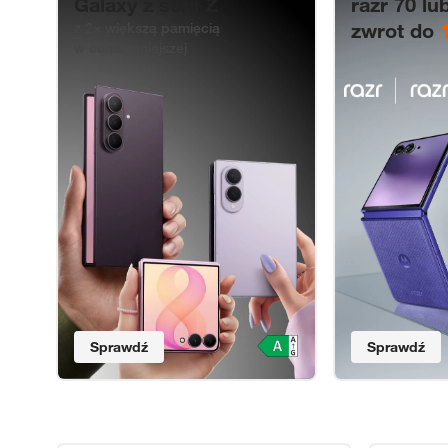
Galaxy z serii Z
razr 70 lub
zwrot do
z 2× większą pamięcią
w cenie mniejszej
Sprawdź
Sprawdź