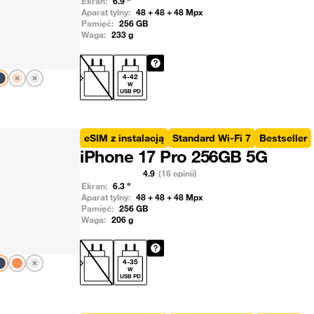
Ekran:
6.9
"
Aparat tylny:
48 + 48 + 48
Mpx
Pamięć:
256
GB
Waga:
233
g
Pokaż następny
4
-
42
W
USB PD
eSIM z instalacją
Standard Wi-Fi 7
Bestseller
iPhone 17 Pro 256GB 5G
4.9
(16 opinii)
Ekran:
6.3
"
Aparat tylny:
48 + 48 + 48
Mpx
Pamięć:
256
GB
Waga:
206
g
Pokaż następny
4
-
35
W
USB PD