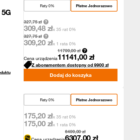
Raty 0%
Płatne Jednorazowo
 5G
327,75
zł
309,48
zł
x 35 rat 0%
327,75
zł
309,20
zł
x 1 rata 0%
11799,00
zł
11141,00
zł
Cena urządzenia
Z abonamentem dostępny od
9900
zł
oduktu
Dodaj do koszyka
Raty 0%
Płatne Jednorazowo
175,20
zł
x 35 rat 0%
175,00
zł
x 1 rata 0%
6499,00
zł
6307,00
zł
Cena urządzenia