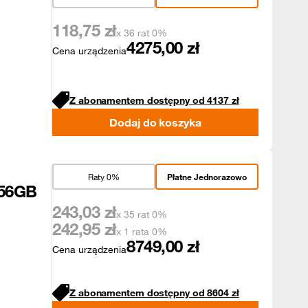
118,75
zł
x 36 rat 0%
4275,00
zł
Cena urządzenia
Z abonamentem dostępny od
4137
zł
Dodaj do koszyka
Raty 0%
Płatne Jednorazowo
256GB
243,03
zł
x 35 rat 0%
242,95
zł
x 1 rata 0%
8749,00
zł
Cena urządzenia
Z abonamentem dostępny od
8604
zł