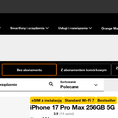
Smartfony i urządzenia
Usługi i rozwiązania
Orange Ma
Z
Bez abonamentu
Z abonamentem komórkowym
Sortowanie
rządzenie
Polecane
eSIM z instalacją
Standard Wi-Fi 7
Bestseller
iPhone 17 Pro Max 256GB 5G
3.9
(14 opinii)