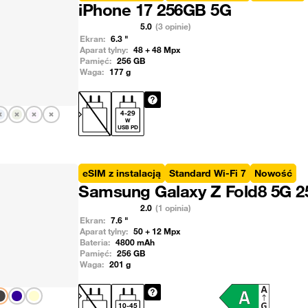
iPhone 17 256GB 5G
5.0
(3 opinie)
Ekran:
6.3
"
Aparat tylny:
48 + 48
Mpx
Pamięć:
256
GB
Waga:
177
g
Pokaż następny
4
-
29
W
USB PD
eSIM z instalacją
Standard Wi-Fi 7
Nowość
Samsung Galaxy Z Fold8 5G 
2.0
(1 opinia)
Ekran:
7.6
"
Aparat tylny:
50 + 12
Mpx
Bateria:
4800
mAh
Pamięć:
256
GB
Waga:
201
g
Pokaż następny
10
-
45