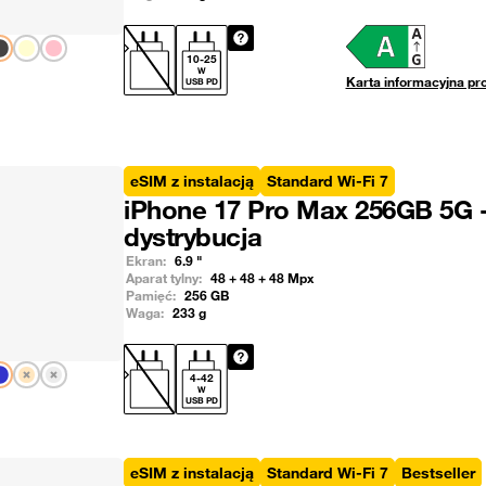
Pokaż następny
10
-
25
W
Karta informacyjna pr
USB PD
eSIM z instalacją
Standard Wi-Fi 7
iPhone 17 Pro Max 256GB 5G 
dystrybucja
Ekran:
6.9
"
Aparat tylny:
48 + 48 + 48
Mpx
Pamięć:
256
GB
Waga:
233
g
Pokaż następny
4
-
42
W
USB PD
eSIM z instalacją
Standard Wi-Fi 7
Bestseller