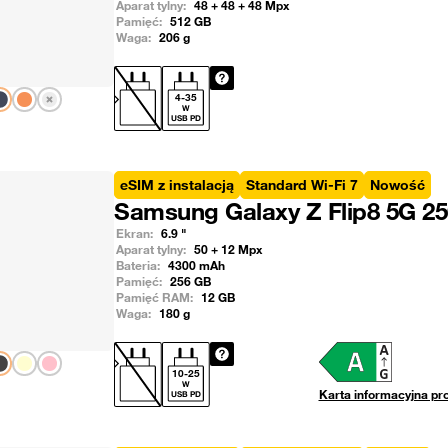
Aparat tylny:
48 + 48 + 48
Mpx
Pamięć:
512
GB
Waga:
206
g
Pokaż następny
4
-
35
W
USB PD
eSIM z instalacją
Standard Wi-Fi 7
Nowość
Samsung Galaxy Z Flip8 5G 2
Ekran:
6.9
"
Aparat tylny:
50 + 12
Mpx
Bateria:
4300
mAh
Pamięć:
256
GB
Pamięć RAM:
12
GB
Waga:
180
g
Pokaż następny
10
-
25
W
Karta informacyjna pr
USB PD