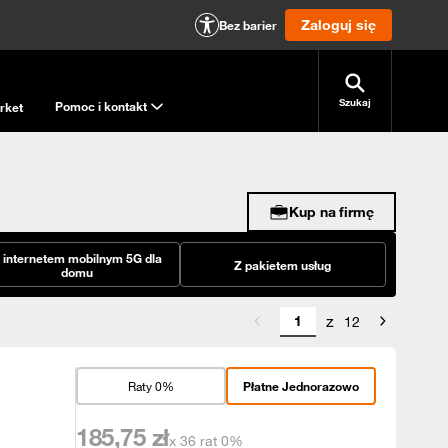
Zaloguj się
Bez barier
Szukaj
Pomoc i kontakt
rket
Kup na firmę
 internetem mobilnym 5G dla
Z pakietem usług
domu
z
12
Raty 0%
Płatne Jednorazowo
185,75
zł
x 36 rat 0%