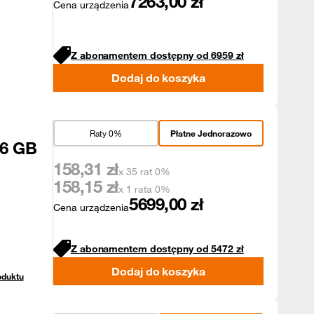
7263,00
zł
Cena urządzenia
Z abonamentem dostępny od
6959
zł
Dodaj do koszyka
Raty 0%
Płatne Jednorazowo
56 GB
158,31
zł
x 35 rat 0%
158,15
zł
x 1 rata 0%
5699,00
zł
Cena urządzenia
Z abonamentem dostępny od
5472
zł
Dodaj do koszyka
oduktu