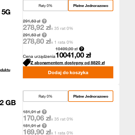
Raty 0%
Płatne Jednorazowo
 5G
291,63
zł
278,92
zł
x 35 rat 0%
291,63
zł
278,80
zł
x 1 rata 0%
10499,00
zł
10041,00
zł
Cena urządzenia
Z abonamentem dostępny od
8820
zł
oduktu
Dodaj do koszyka
Raty 0%
Płatne Jednorazowo
12 GB
181,91
zł
170,06
zł
x 35 rat 0%
181,91
zł
169,90
zł
x 1 rata 0%