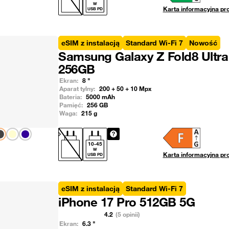
W
Karta informacyjna pr
USB PD
eSIM z instalacją
Standard Wi-Fi 7
Nowość
Samsung Galaxy Z Fold8 Ultra
256GB
Ekran:
8
"
Aparat tylny:
200 + 50 + 10
Mpx
Bateria:
5000
mAh
Pamięć:
256
GB
Waga:
215
g
Pokaż następny
10
-
45
W
Karta informacyjna pr
USB PD
eSIM z instalacją
Standard Wi-Fi 7
iPhone 17 Pro 512GB 5G
4.2
(5 opinii)
Ekran:
6.3
"