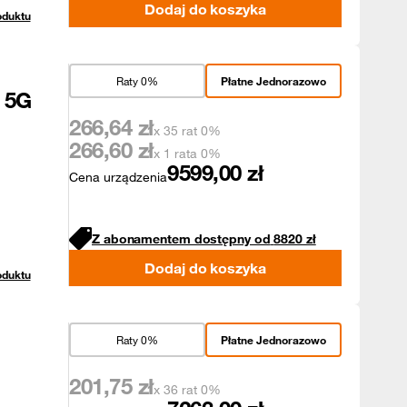
Dodaj do koszyka
oduktu
Raty 0%
Płatne Jednorazowo
 5G
266,64
zł
x 35 rat 0%
266,60
zł
x 1 rata 0%
9599,00
zł
Cena urządzenia
Z abonamentem dostępny od
8820
zł
Dodaj do koszyka
oduktu
Raty 0%
Płatne Jednorazowo
201,75
zł
x 36 rat 0%