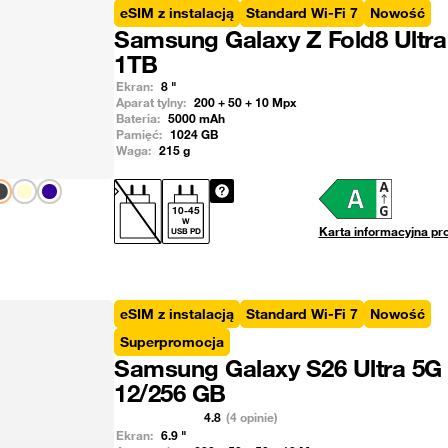
eSIM z instalacją
Standard Wi-Fi 7
Nowość
Samsung Galaxy Z Fold8 Ultra
1TB
Ekran:
8
"
Aparat tylny:
200 + 50 + 10
Mpx
Bateria:
5000
mAh
Pamięć:
1024
GB
Waga:
215
g
Pokaż następny
10
-
45
W
Karta informacyjna pr
USB PD
eSIM z instalacją
Standard Wi-Fi 7
Nowość
Superpromocja
Samsung Galaxy S26 Ultra 5G
12/256 GB
4.8
(4 opinie)
Ekran:
6.9
"