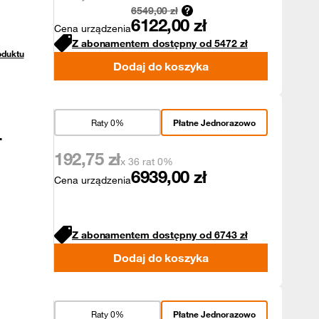
6549,00
zł
6122,00
zł
Cena urządzenia
Z abonamentem dostępny od
5472
zł
oduktu
Dodaj do koszyka
Raty 0%
Płatne Jednorazowo
-
192,75
zł
x 36 rat 0%
6939,00
zł
Cena urządzenia
Z abonamentem dostępny od
6743
zł
Dodaj do koszyka
Raty 0%
Płatne Jednorazowo