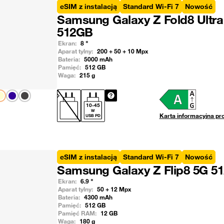
eSIM z instalacją
Standard Wi-Fi 7
Nowość
Samsung Galaxy Z Fold8 Ultra
512GB
Ekran:
8
"
Aparat tylny:
200 + 50 + 10
Mpx
Bateria:
5000
mAh
Pamięć:
512
GB
Waga:
215
g
Pokaż następny
10
-
45
W
Karta informacyjna pr
USB PD
eSIM z instalacją
Standard Wi-Fi 7
Nowość
Samsung Galaxy Z Flip8 5G 5
Ekran:
6.9
"
Aparat tylny:
50 + 12
Mpx
Bateria:
4300
mAh
Pamięć:
512
GB
Pamięć RAM:
12
GB
Waga:
180
g