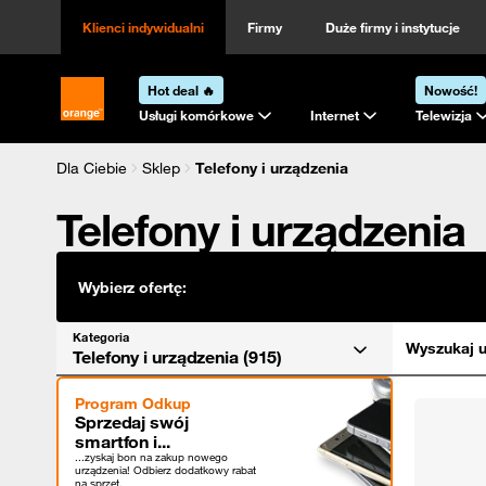
Kategoria
Sortowanie
Klienci indywidualni
Firmy
Duże firmy i instytucje
Hot deal 🔥
Nowość!
Strona główna Orange.pl
Usługi komórkowe
Internet
Telewizja
Dla Ciebie
Sklep
Telefony i urządzenia
Telefony i urządzenia
Wybierz ofertę:
Kategoria
Wyszukaj u
Telefony i urządzenia (915)
Program Odkup
Sprzedaj swój
smartfon i...
...zyskaj bon na zakup nowego
urządzenia! Odbierz dodatkowy rabat
na sprzęt.