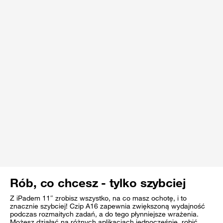
Rób, co chcesz - tylko szybciej
Z iPadem 11″ zrobisz wszystko, na co masz ochotę, i to
znacznie szybciej! Czip A16 zapewnia zwiększoną wydajność
podczas rozmaitych zadań, a do tego płynniejsze wrażenia.
Możesz działać na różnych aplikacjach jednocześnie, robić