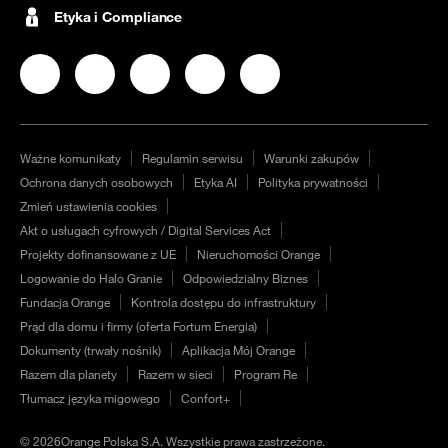
Etyka i Compliance
Nasz profil na
Nasz profil na
Facebook
Nasz profil na
Instagram
Nasz profil na
LinkedIN
Nasz profil na
YouTube
Twitter
Ważne komunikaty
Regulamin serwisu
Warunki zakupów
Ochrona danych osobowych
Etyka AI
Polityka prywatności
Zmień ustawienia cookies
Akt o usługach cyfrowych / Digital Services Act
Projekty dofinansowane z UE
Nieruchomości Orange
Logowanie do Halo Granie
Odpowiedzialny Biznes
Fundacja Orange
Kontrola dostępu do infrastruktury
Prąd dla domu i firmy (oferta Fortum Energia)
Dokumenty (trwały nośnik)
Aplikacja Mój Orange
Razem dla planety
Razem w sieci
Program Re
Tłumacz języka migowego
Confort+
©
2026
Orange Polska S.A. Wszystkie prawa zastrzeżone.