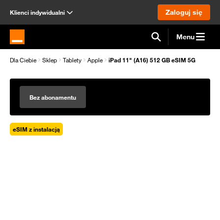
Zaloguj się
Klienci indywidualni
Menu
Strona główna Orange.pl
Dla Ciebie
Sklep
Tablety
Apple
iPad 11" (A16) 512 GB eSIM 5G
Bez abonamentu
eSIM z instalacją