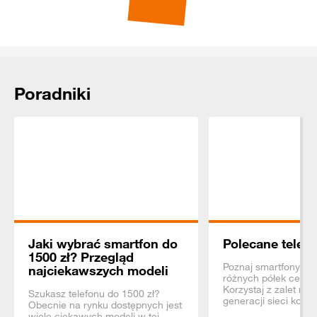
Poradniki
Jaki wybrać smartfon do
Polecane telefo
1500 zł? Przegląd
Poznaj smartfony z 
najciekawszych modeli
różnych półek ceno
Korzystaj z zalet na
Szukasz telefonu do 1500 zł?
generacji sieci komó
Obecnie na rynku dostępnych jest
wiele ciekawych modeli w tej