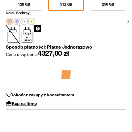
128 GB
512 GB
256 GB
Kolor:
Srebrny
Pok
15
-
45
W
USB PD
Sposób płatności:
Płatne Jednorazowo
4327,00
zł
Cena urządzenia
Dokończ zakupy z konsultantem
Kup na firmę