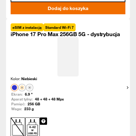
Dodaj do koszyka
eSIM z instalacją
Standard Wi-Fi 7
iPhone 17 Pro Max 256GB 5G - dystrybucja
Kolor:
Niebieski
Pokaż
Ekran:
6.9
"
Aparat tylny:
48 + 48 + 48
Mpx
Pamięć:
256
GB
Waga:
233
g
4
-
42
W
USB PD