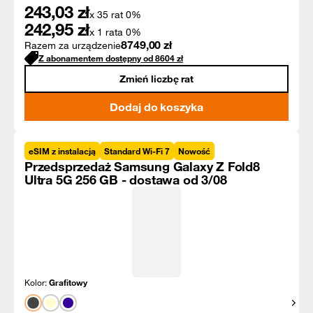
243,03
zł
x 35 rat 0%
242,95
zł
x 1 rata 0%
8749,00
zł
Razem za urządzenie
Z abonamentem dostępny od
8604
zł
Zmień liczbę rat
Dodaj do koszyka
eSIM z instalacją
Standard Wi-Fi 7
Nowość
Przedsprzedaż Samsung Galaxy Z Fold8
Ultra 5G 256 GB - dostawa od 3/08
Kolor:
Grafitowy
Pokaż