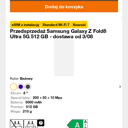
Dodaj do koszyka
eSIM z instalacją
Standard Wi-Fi 7
Nowość
Przedsprzedaż Samsung Galaxy Z Fold8
Ultra 5G 512 GB - dostawa od 3/08
Kolor:
Beżowy
Pokaż
Ekran:
8
"
Aparat tylny:
200 + 50 + 10
Mpx
Bateria:
5000
mAh
Pamięć:
512
GB
Waga:
215
g