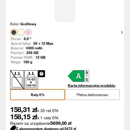
Kolor:
Grafitowy
Pokaż
Ekran:
6.9
"
Aparat tylny:
50 + 12
Mpx
Bateria:
4300
mAh
Pamięć:
256
GB
Pamięć RAM:
12
GB
Waga:
180
g
10
-
25
W
Karta informacyjna produktu
USB PD
Raty 0%
Płatne Jednorazowo
158,31
zł
x 35 rat 0%
158,15
zł
x 1 rata 0%
5699,00
zł
Razem za urządzenie
Z abonamentem dostępny od
5472
zł