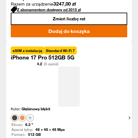
3247,00
zł
Razem za urządzenie
Z abonamentem dostępny od
3015
zł
Zmień liczbę rat
Dodaj do koszyka
eSIM z instalacją
Standard Wi-Fi 7
iPhone 17 Pro 512GB 5G
4.2
(5 opinii)
Kolor:
Głębinowy błękit
Pokaż
Ekran:
6.3
"
Aparat tylny:
48 + 48 + 48
Mpx
Pamięć:
512
GB