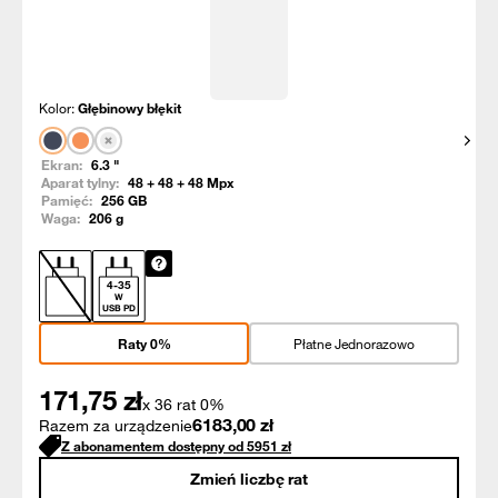
Kolor:
Głębinowy błękit
Pokaż
Ekran:
6.3
"
Aparat tylny:
48 + 48 + 48
Mpx
Pamięć:
256
GB
Waga:
206
g
4
-
35
W
USB PD
Raty 0%
Płatne Jednorazowo
171,75
zł
x 36 rat 0%
6183,00
zł
Razem za urządzenie
Z abonamentem dostępny od
5951
zł
Zmień liczbę rat