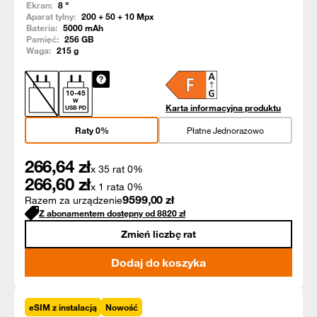
Ekran:
8
"
Aparat tylny:
200 + 50 + 10
Mpx
Bateria:
5000
mAh
Pamięć:
256
GB
Waga:
215
g
10
-
45
W
Karta informacyjna produktu
USB PD
Raty 0%
Płatne Jednorazowo
266,64
zł
x 35 rat 0%
266,60
zł
x 1 rata 0%
9599,00
zł
Razem za urządzenie
Z abonamentem dostępny od
8820
zł
Zmień liczbę rat
Dodaj do koszyka
eSIM z instalacją
Nowość