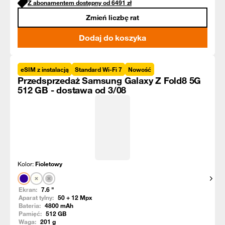
Z abonamentem dostępny od
6491
zł
Zmień liczbę rat
Dodaj do koszyka
eSIM z instalacją
Standard Wi-Fi 7
Nowość
Przedsprzedaż Samsung Galaxy Z Fold8 5G
512 GB - dostawa od 3/08
Kolor:
Fioletowy
Pokaż
Ekran:
7.6
"
Aparat tylny:
50 + 12
Mpx
Bateria:
4800
mAh
Pamięć:
512
GB
Waga:
201
g