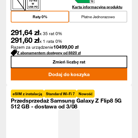
10
-
45
W
Karta informacyjna produktu
USB PD
Raty 0%
Płatne Jednorazowo
291,64
zł
x 35 rat 0%
291,60
zł
x 1 rata 0%
10499,00
zł
Razem za urządzenie
Z abonamentem dostępny od
8820
zł
Zmień liczbę rat
Dodaj do koszyka
eSIM z instalacją
Standard Wi-Fi 7
Nowość
Przedsprzedaż Samsung Galaxy Z Flip8 5G
512 GB - dostawa od 3/08