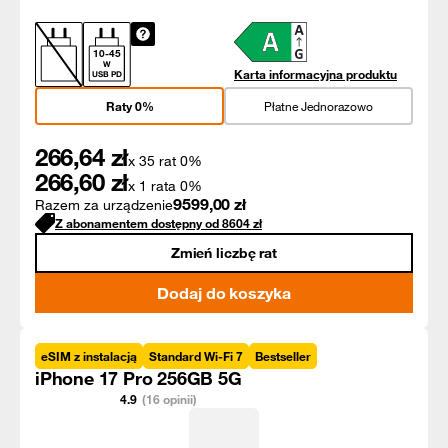
10
-
45
W
Karta informacyjna produktu
USB PD
Raty 0%
Płatne Jednorazowo
266,64
zł
x 35 rat 0%
266,60
zł
x 1 rata 0%
9599,00
zł
Razem za urządzenie
Z abonamentem dostępny od
8604
zł
Zmień liczbę rat
Dodaj do koszyka
eSIM z instalacją
Standard Wi-Fi 7
Bestseller
iPhone 17 Pro 256GB 5G
4.9
(16 opinii)