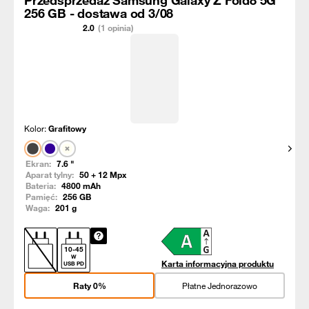
Przedsprzedaż Samsung Galaxy Z Fold8 5G
256 GB - dostawa od 3/08
2.0
(1 opinia)
Kolor:
Grafitowy
Pokaż
Ekran:
7.6
"
Aparat tylny:
50 + 12
Mpx
Bateria:
4800
mAh
Pamięć:
256
GB
Waga:
201
g
10
-
45
W
Karta informacyjna produktu
USB PD
Raty 0%
Płatne Jednorazowo