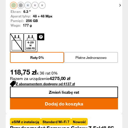
Pokaż
Ekran:
6.3
"
Aparat tylny:
48 + 48
Mpx
Pamięć:
256
GB
Waga:
177
g
4
-
29
W
USB PD
Raty 0%
Płatne Jednorazowo
118,75
zł
x 36 rat 0%
4275,00
zł
Razem za urządzenie
Z abonamentem dostępny od
4137
zł
Zmień liczbę rat
Dodaj do koszyka
eSIM z instalacją
Standard Wi-Fi 7
Nowość