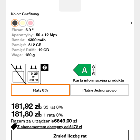
Kolor:
Grafitowy
Pokaż
Ekran:
6.9
"
Aparat tylny:
50 + 12
Mpx
Bateria:
4300
mAh
Pamięć:
512
GB
Pamięć RAM:
12
GB
Waga:
180
g
10
-
25
W
Karta informacyjna produktu
USB PD
Raty 0%
Płatne Jednorazowo
181,92
zł
x 35 rat 0%
181,80
zł
x 1 rata 0%
6549,00
zł
Razem za urządzenie
Z abonamentem dostępny od
5472
zł
Zmień liczbę rat