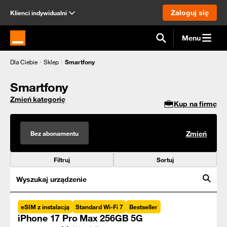
Zaloguj się
Klienci indywidualni
Menu
Strona główna Orange.pl
Dla Ciebie
Sklep
Smartfony
Smartfony
Zmień kategorię
Kup na firmę
Bez abonamentu
Zmień
Filtruj
Sortuj
Wyszukaj urządzenie
eSIM z instalacją
Standard Wi-Fi 7
Bestseller
iPhone 17 Pro Max 256GB 5G