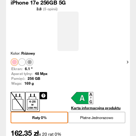
iPhone 17e 256GB 5G
3.8
(5 opinii)
Kolor:
Różowy
Pokaż
Ekran:
6.1
"
Aparat tylny:
48
Mpx
Pamięć:
256
GB
Waga:
169
g
4
-
26
W
Karta informacyjna produktu
USB PD
Raty 0%
Płatne Jednorazowo
162,35
zł
x 20 rat 0%