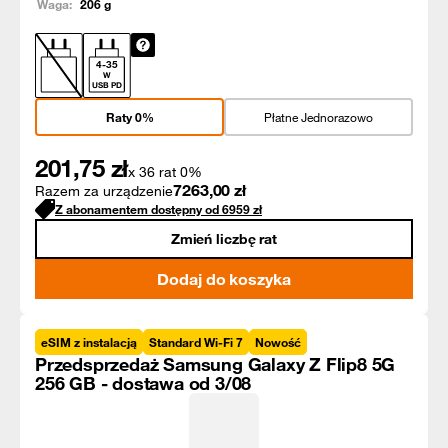
Waga:
206
g
4
-
35
W
USB PD
Raty 0%
Płatne Jednorazowo
201,75
zł
x 36 rat 0%
7263,00
zł
Razem za urządzenie
Z abonamentem dostępny od
6959
zł
Zmień liczbę rat
Dodaj do koszyka
eSIM z instalacją
Standard Wi-Fi 7
Nowość
Przedsprzedaż Samsung Galaxy Z Flip8 5G
256 GB - dostawa od 3/08