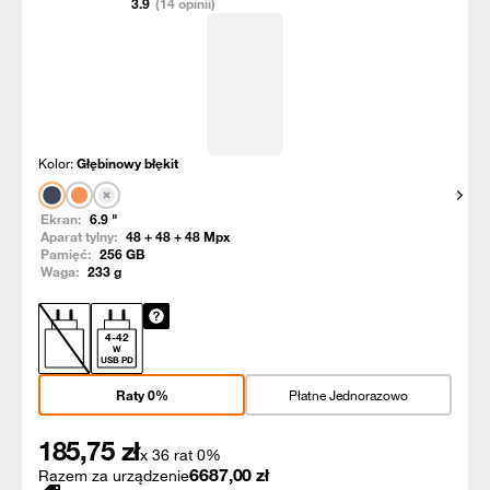
3.9
(14 opinii)
Kolor:
Głębinowy błękit
Pokaż
Ekran:
6.9
"
Aparat tylny:
48 + 48 + 48
Mpx
Pamięć:
256
GB
Waga:
233
g
4
-
42
W
USB PD
Raty 0%
Płatne Jednorazowo
185,75
zł
x 36 rat 0%
6687,00
zł
Razem za urządzenie