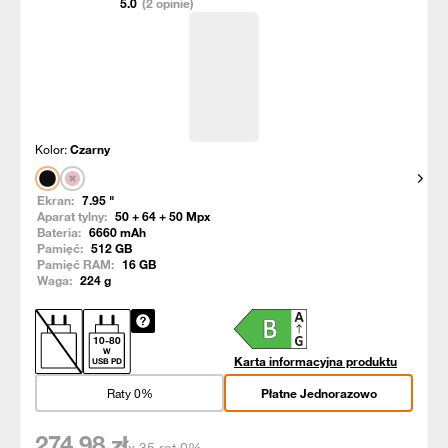
5.0
(2 opinie)
Kolor:
Czarny
Pokaż
Ekran:
7.95
"
Aparat tylny:
50 + 64 + 50
Mpx
Bateria:
6660
mAh
Pamięć:
512
GB
Pamięć RAM:
16
GB
Waga:
224
g
10
-
80
W
Karta informacyjna produktu
USB PD
Raty 0%
Płatne Jednorazowo
274,98
zł