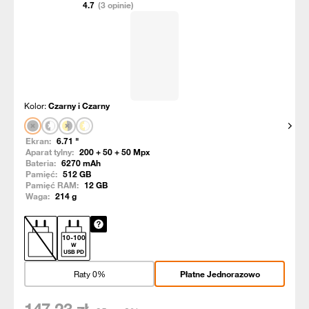
4.7
(3 opinie)
Kolor:
Czarny i Czarny
Pokaż
Ekran:
6.71
"
Aparat tylny:
200 + 50 + 50
Mpx
Bateria:
6270
mAh
Pamięć:
512
GB
Pamięć RAM:
12
GB
Waga:
214
g
10
-
100
W
USB PD
Raty 0%
Płatne Jednorazowo