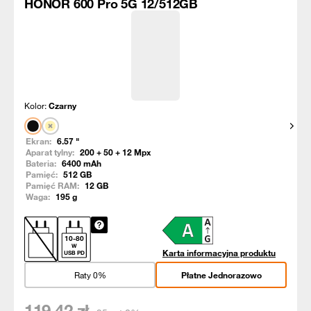
HONOR 600 Pro 5G 12/512GB
Kolor:
Czarny
Pokaż
Ekran:
6.57
"
Aparat tylny:
200 + 50 + 12
Mpx
Bateria:
6400
mAh
Pamięć:
512
GB
Pamięć RAM:
12
GB
Waga:
195
g
10
-
80
W
Karta informacyjna produktu
USB PD
Raty 0%
Płatne Jednorazowo
119,42
zł