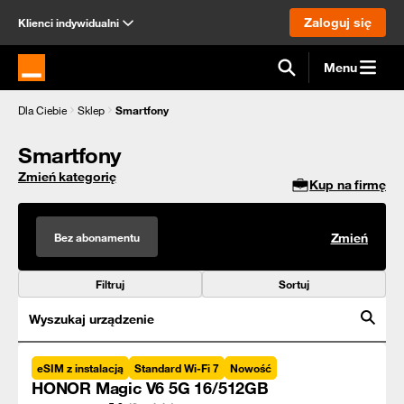
Zaloguj się
Klienci indywidualni
Menu
Strona główna Orange.pl
Dla Ciebie
Sklep
Smartfony
Smartfony
Zmień kategorię
Kup na firmę
Bez abonamentu
Zmień
Filtruj
Sortuj
Wyszukaj urządzenie
eSIM z instalacją
Standard Wi-Fi 7
Nowość
HONOR Magic V6 5G 16/512GB