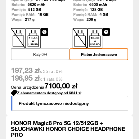
Bateria:
5820
mAh
Bateria:
6500
mAh
Pamięć:
512
GB
Pamięć:
128
GB
Pamięć RAM:
16
GB
Pamięć RAM:
4
GB
Waga:
217
g
Waga:
206
g
10
-
66
10
-
30
W
W
USB PD
USB PD
Raty 0%
Płatne Jednorazowo
197,23
zł
x 35 rat 0%
196,95
zł
x 1 rata 0%
7100,00
zł
Cena urządzenia
Z abonamentem dostępny od
6841
zł
Produkt tymczasowo niedostępny
HONOR Magic8 Pro 5G 12/512GB +
SŁUCHAWKI HONOR CHOICE HEADPHONE
PRO