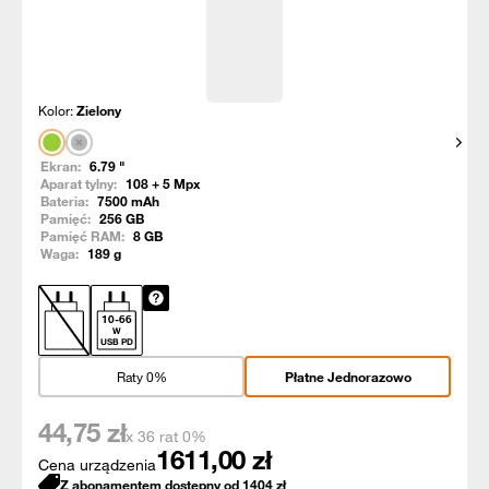
Kolor:
Zielony
Pokaż
Ekran:
6.79
"
Aparat tylny:
108 + 5
Mpx
Bateria:
7500
mAh
Pamięć:
256
GB
Pamięć RAM:
8
GB
Waga:
189
g
10
-
66
W
USB PD
Raty 0%
Płatne Jednorazowo
44,75
zł
x 36 rat 0%
1611,00
zł
Cena urządzenia
Z abonamentem dostępny od
1404
zł