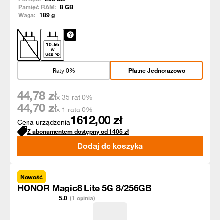
Pamięć RAM:
8
GB
Waga:
189
g
10
-
66
W
USB PD
Raty 0%
Płatne Jednorazowo
44,78
zł
x 35 rat 0%
44,70
zł
x 1 rata 0%
1612,00
zł
Cena urządzenia
Z abonamentem dostępny od
1405
zł
Dodaj do koszyka
Nowość
HONOR Magic8 Lite 5G 8/256GB
5.0
(1 opinia)