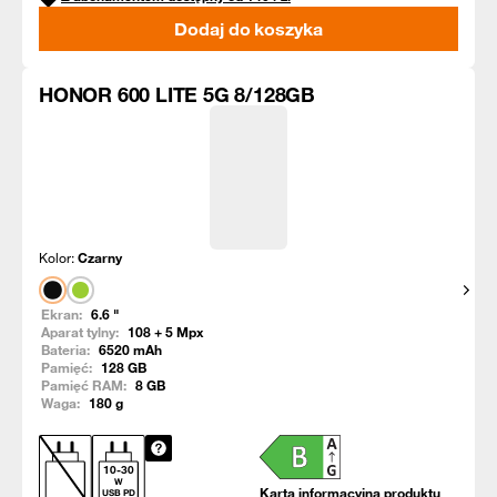
Dodaj do koszyka
HONOR 600 LITE 5G 8/128GB
Kolor:
Czarny
Pokaż
Ekran:
6.6
"
Aparat tylny:
108 + 5
Mpx
Bateria:
6520
mAh
Pamięć:
128
GB
Pamięć RAM:
8
GB
Waga:
180
g
10
-
30
W
Karta informacyjna produktu
USB PD