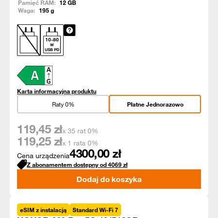
Pamięć RAM:
12
GB
Waga:
195
g
10
-
80
W
USB PD
Karta informacyjna produktu
Raty 0%
Płatne Jednorazowo
119,45
zł
x 35 rat 0%
119,25
zł
x 1 rata 0%
4300,00
zł
Cena urządzenia
Z abonamentem dostępny od
4069
zł
Dodaj do koszyka
eSIM z instalacją
Standard Wi-Fi 7