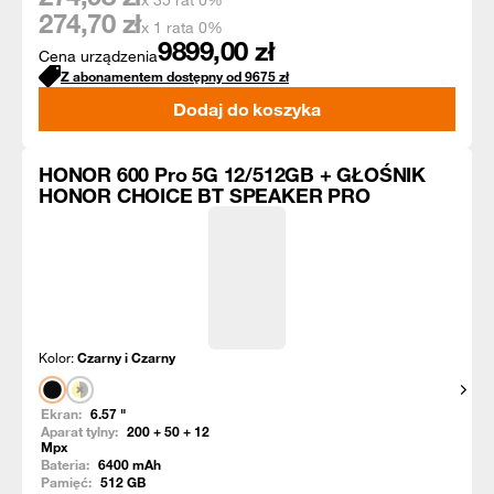
x 35 rat 0%
274,70
zł
x 1 rata 0%
9899,00
zł
Cena urządzenia
Z abonamentem dostępny od
9675
zł
Dodaj do koszyka
HONOR 600 Pro 5G 12/512GB + GŁOŚNIK
HONOR CHOICE BT SPEAKER PRO
Kolor:
Czarny i Czarny
Pokaż
Ekran:
6.57
"
Aparat tylny:
200 + 50 + 12
Mpx
Bateria:
6400
mAh
Pamięć:
512
GB