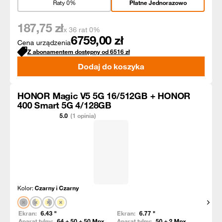
Raty 0%
Płatne Jednorazowo
187,75
zł
x 36 rat 0%
6759,00
zł
Cena urządzenia
Z abonamentem dostępny od
6516
zł
Dodaj do koszyka
HONOR Magic V5 5G 16/512GB + HONOR
400 Smart 5G 4/128GB
5.0
(1 opinia)
Kolor:
Czarny i Czarny
Pokaż
Ekran:
6.43
"
Ekran:
6.77
"
Aparat tylny:
64 + 50 + 50
Mpx
Aparat tylny:
50 + 2
Mpx