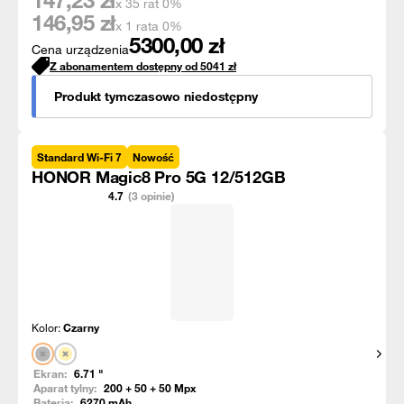
147,23
zł
x 35 rat 0%
146,95
zł
x 1 rata 0%
5300,00
zł
Cena urządzenia
Z abonamentem dostępny od
5041
zł
Produkt tymczasowo niedostępny
Standard Wi-Fi 7
Nowość
HONOR Magic8 Pro 5G 12/512GB
4.7
(3 opinie)
Kolor:
Czarny
Pokaż
Ekran:
6.71
"
Aparat tylny:
200 + 50 + 50
Mpx
Bateria:
6270
mAh