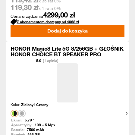
x 35 rat 0%
119,30
zł
x 1 rata 0%
4299,00
zł
Cena urządzenia
Z abonamentem dostępny od
4068
zł
Dodaj do koszyka
HONOR Magic8 Lite 5G 8/256GB + GŁOŚNIK
HONOR CHOICE BT SPEAKER PRO
5.0
(1 opinia)
Kolor:
Zielony i Czarny
Pokaż
Ekran:
6.79
"
Aparat tylny:
108 + 5
Mpx
Bateria:
7500
mAh
Pamięć:
256
GB