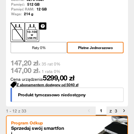
Pamięć:
512
GB
Pamięć RAM:
12
GB
Waga:
214
g
10
-
100
W
USB PD
Raty 0%
Płatne Jednorazowo
147,20
zł
x 35 rat 0%
147,00
zł
x 1 rata 0%
5299,00
zł
Cena urządzenia
Z abonamentem dostępny od
5040
zł
Produkt tymczasowo niedostępny
z
1 - 12 z 33
3
Program Odkup
Sprzedaj swój smartfon
i...