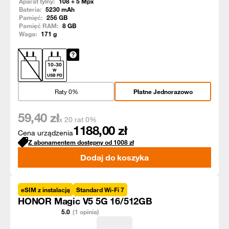
Aparat tylny:
108 + 5
Mpx
Bateria:
5230
mAh
Pamięć:
256
GB
Pamięć RAM:
8
GB
Waga:
171
g
10
-
30
W
USB PD
Raty 0%
Płatne Jednorazowo
59,40
zł
x 20 rat 0%
1188,00
zł
Cena urządzenia
Z abonamentem dostępny od
1008
zł
Dodaj do koszyka
eSIM z instalacją
Standard Wi-Fi 7
HONOR Magic V5 5G 16/512GB
5.0
(1 opinia)