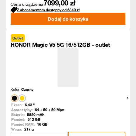
7099,00
zł
Cena urządzenia
Z abonamentem dostępny od
6840
zł
Dodaj do koszyka
Outlet
HONOR Magic V5 5G 16/512GB - outlet
Kolor:
Czarny
Pokaż
Ekran:
6.43
"
Aparat tylny:
64 + 50 + 50
Mpx
Bateria:
5820
mAh
Pamięć:
512
GB
Pamięć RAM:
16
GB
Waga:
217
g