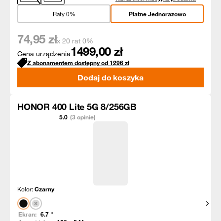
Raty 0%
Płatne Jednorazowo
74,95
zł
x 20 rat 0%
1499,00
zł
Cena urządzenia
Z abonamentem dostępny od
1296
zł
Dodaj do koszyka
HONOR 400 Lite 5G 8/256GB
5.0
(3 opinie)
Kolor:
Czarny
Pokaż
Ekran:
6.7
"