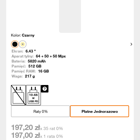
Kolor:
Czarny
Pokaż
Ekran:
6.43
"
Aparat tylny:
64 + 50 + 50
Mpx
Bateria:
5820
mAh
Pamięć:
512
GB
Pamięć RAM:
16
GB
Waga:
217
g
10
-
66
W
USB PD
Raty 0%
Płatne Jednorazowo
197,20
zł
x 35 rat 0%
197,00
zł
x 1 rata 0%