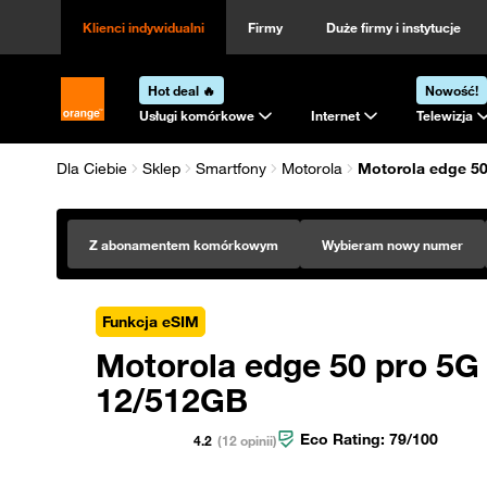
Klienci indywidualni
Firmy
Duże firmy i instytucje
Hot deal 🔥
Nowość!
Strona główna Orange.pl
Usługi komórkowe
Internet
Telewizja
Dla Ciebie
Sklep
Smartfony
Motorola
Motorola edge 5
Z abonamentem komórkowym
Wybieram nowy numer
Funkcja eSIM
Motorola edge 50 pro 5G
12/512GB
Eco Rating:
79
/100
4.2
(12 opinii)