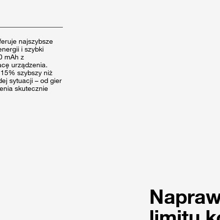
feruje najszybsze
ergii i szybki
00 mAh z
acę urządzenia.
o 15% szybszy niż
j sytuacji – od gier
nia skutecznie
Napraw
limitu 