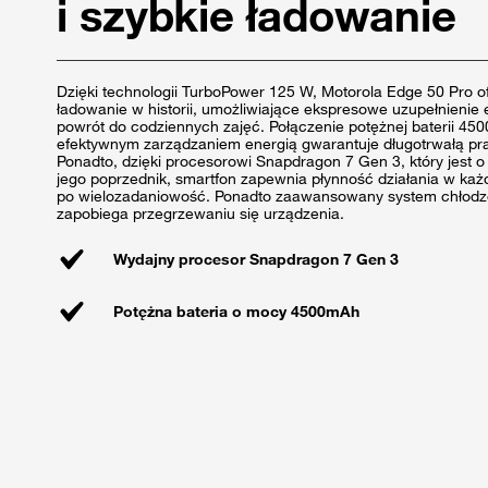
i szybkie ładowanie
Dzięki technologii TurboPower 125 W, Motorola Edge 50 Pro o
ładowanie w historii, umożliwiające ekspresowe uzupełnienie en
powrót do codziennych zajęć. Połączenie potężnej baterii 45
efektywnym zarządzaniem energią gwarantuje długotrwałą pr
Ponadto, dzięki procesorowi Snapdragon 7 Gen 3, który jest 
jego poprzednik, smartfon zapewnia płynność działania w każde
po wielozadaniowość. Ponadto zaawansowany system chłodze
zapobiega przegrzewaniu się urządzenia.
Wydajny procesor Snapdragon 7 Gen 3
Potężna bateria o mocy 4500mAh