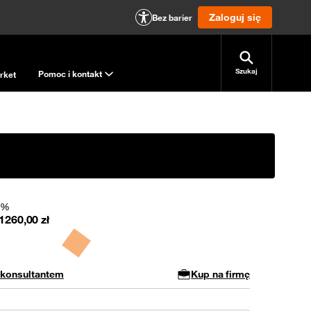
Zaloguj się
Bez barier
Szukaj
Pomoc i kontakt
rket
 0%
1260,00
zł
 konsultantem
Kup na firmę