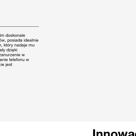
oim doskonale
w, posiada idealnie
, który nadaje mu
ały dzięki
 zanurzenie w
nie telefonu w
ie jest
Innowa