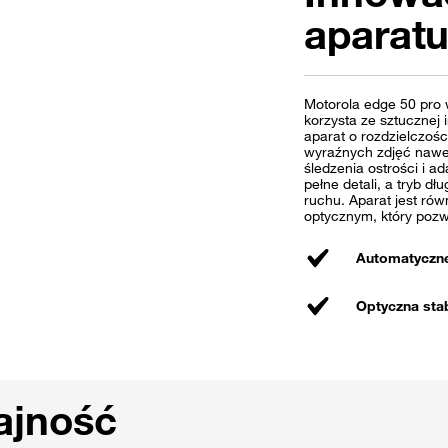
aparat
Motorola edge 50 pro
korzysta ze sztucznej 
aparat o rozdzielczoś
wyraźnych zdjęć nawet
śledzenia ostrości i ad
pełne detali, a tryb d
ruchu. Aparat jest ró
optycznym, który pozwa
Automatyczne
Optyczna stab
ajność