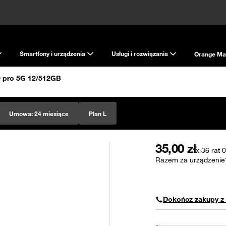
Smartfony i urządzenia
Usługi i rozwiązania
Orange Ma
0 pro 5G 12/512GB
Umowa:
24 miesiące
Plan L
35,00
zł
x 36 rat
Razem za urządzenie
Dokończ zakupy z