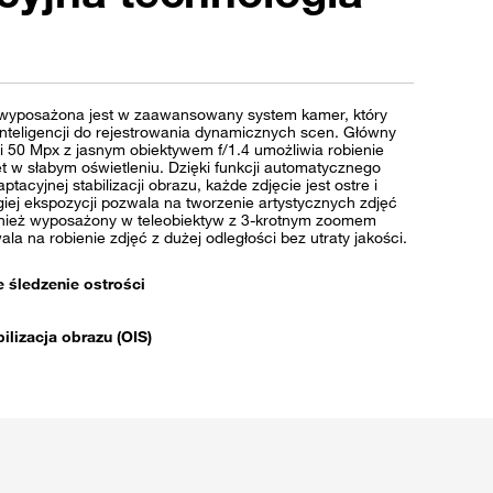
u
 wyposażona jest w zaawansowany system kamer, który
inteligencji do rejestrowania dynamicznych scen. Główny
ci 50 Mpx z jasnym obiektywem f/1.4 umożliwia robienie
 w słabym oświetleniu. Dzięki funkcji automatycznego
aptacyjnej stabilizacji obrazu, każde zdjęcie jest ostre i
ługiej ekspozycji pozwala na tworzenie artystycznych zdjęć
wnież wyposażony w teleobiektyw z 3-krotnym zoomem
la na robienie zdjęć z dużej odległości bez utraty jakości.
 śledzenie ostrości
ilizacja obrazu (OIS)