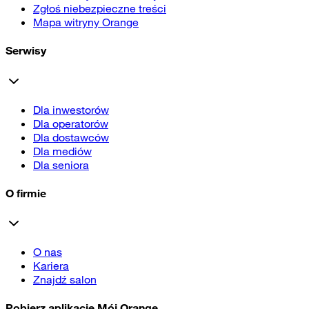
Zgłoś niebezpieczne treści
Mapa witryny Orange
Serwisy
Dla inwestorów
Dla operatorów
Dla dostawców
Dla mediów
Dla seniora
O firmie
O nas
Kariera
Znajdź salon
Pobierz aplikację Mój Orange