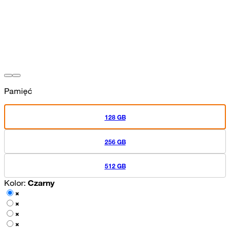
Pamięć
128 GB
256 GB
512 GB
Kolor:
Czarny