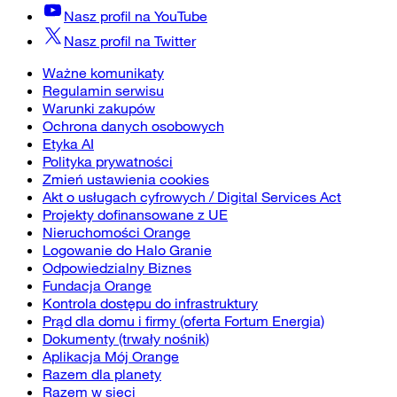
Nasz profil na
YouTube
Nasz profil na
Twitter
Ważne komunikaty
Regulamin serwisu
Warunki zakupów
Ochrona danych osobowych
Etyka AI
Polityka prywatności
Zmień ustawienia cookies
Akt o usługach cyfrowych / Digital Services Act
Projekty dofinansowane z UE
Nieruchomości Orange
Logowanie do Halo Granie
Odpowiedzialny Biznes
Fundacja Orange
Kontrola dostępu do infrastruktury
Prąd dla domu i firmy (oferta Fortum Energia)
Dokumenty (trwały nośnik)
Aplikacja Mój Orange
Razem dla planety
Razem w sieci