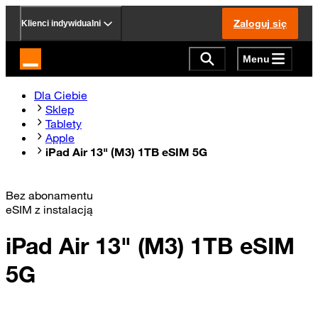
Zaloguj się
Klienci indywidualni
Menu
Strona główna Orange.pl
Dla Ciebie
Sklep
Tablety
Apple
iPad Air 13" (M3) 1TB eSIM 5G
Bez abonamentu
eSIM z instalacją
iPad Air 13" (M3) 1TB eSIM
5G