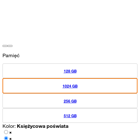
Pamięć
128 GB
1024 GB
256 GB
512 GB
Kolor:
Księżycowa poświata