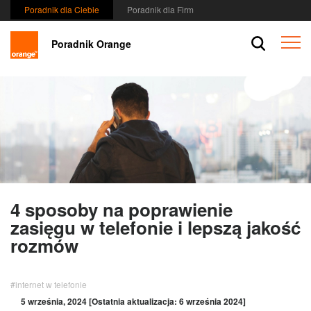
przejdź
Poradnik dla Ciebie
Poradnik dla Firm
do
Przej
Menu
Menu
Poradnik Orange
do
-
sekcji
Wybierz
Szuka
rodzaj
/
klienta
Koszy
Szukaj
/
Zalog
4 sposoby na poprawienie
zasięgu w telefonie i lepszą jakość
rozmów
#internet w telefonie
5 września, 2024 [Ostatnia aktualizacja: 6 września 2024]