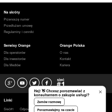
Stopka
Na skróty
Przenoszę numer
Przedłużam umowę
Regulaminy i cenniki
Serwisy Orange
Orange Polska
Dla operatorów
O nas
Dla inwestorów
Kontakt
Dla Mediów
Kariera
Google+
YT
Twitter
FB
Sieć#1
Linki
Sieć#1
Odpowiedzialny biznes
Zgłoś niebezpieczne treści