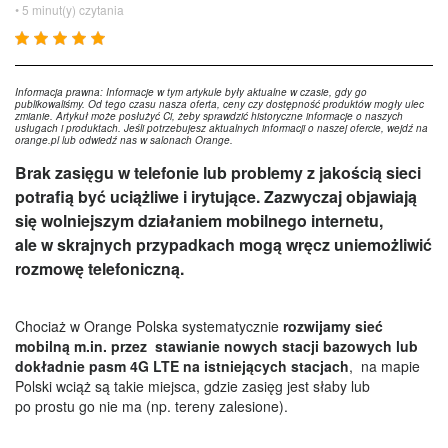
• 5 minut(y) czytania
Informacja prawna: Informacje w tym artykule były aktualne w czasie, gdy go
publikowaliśmy. Od tego czasu nasza oferta, ceny czy dostępność produktów mogły ulec
zmianie. Artykuł może posłużyć Ci, żeby sprawdzić historyczne informacje o naszych
usługach i produktach. Jeśli potrzebujesz aktualnych informacji o naszej ofercie, wejdź na
orange.pl lub odwiedź nas w salonach Orange.
Brak zasięgu w telefonie lub problemy z jakością sieci
potrafią być uciążliwe i irytujące. Zazwyczaj objawiają
się wolniejszym działaniem mobilnego internetu,
ale w skrajnych przypadkach mogą wręcz uniemożliwić
rozmowę telefoniczną.
Chociaż w Orange Polska systematycznie
rozwijamy sieć
mobilną m.in. przez stawianie nowych stacji bazowych lub
dokładnie pasm 4G LTE na istniejących stacjach
, na mapie
Polski wciąż są takie miejsca, gdzie zasięg jest słaby lub
po prostu go nie ma (np. tereny zalesione).