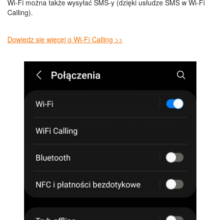
Wi-Fi można także wysyłać SMS-y (dzięki usłudze SMS w Wi-Fi
Calling).
Dowiedz się więcej o Wi-Fi Calling >>