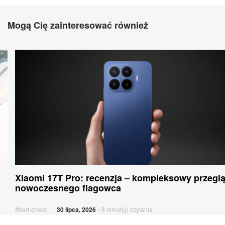
Mogą Cię zainteresować również
Xiaomi
17T
Pro:
recenzja
–
kompleksowy
przegląd
nowoczesnego
flagowca
Smartfony
Xiaomi 17T Pro: recenzja – kompleksowy przegl
i
nowoczesnego flagowca
inne
urządzenia
#bart-check
30 lipca, 2026
• 8 minut(y) czytania