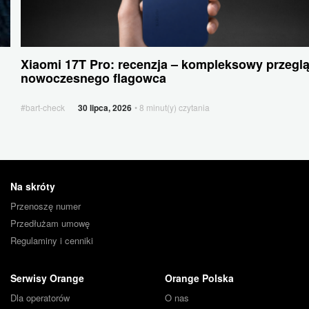
flagowca
Smartfony
Xiaomi 17T Pro: recenzja – kompleksowy przegl
i
nowoczesnego flagowca
inne
urządzenia
#bart-check
30 lipca, 2026
• 8 minut(y) czytania
Stopka
Na skróty
Przenoszę numer
Przedłużam umowę
Regulaminy i cenniki
Serwisy Orange
Orange Polska
Dla operatorów
O nas