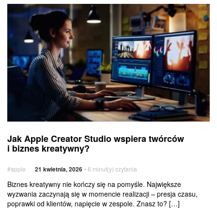
Jak
Apple
Creator
Studio
wspiera
twórców
i biznes
kreatywny?
Jak
Usługi
Jak Apple Creator Studio wspiera twórców
Apple
dodatkowe
i biznes kreatywny?
Creator
Studio
#apple
21 kwietnia, 2026
• 6 minut(y) czytania
wspiera
twórców
Biznes kreatywny nie kończy się na pomyśle. Największe
wyzwania zaczynają się w momencie realizacji – presja czasu,
i biznes
poprawki od klientów, napięcie w zespole. Znasz to? […]
kreatywny?