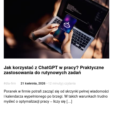
korzystać
z ChatGPT
w pracy?
Praktyczne
zastosowania
do rutynowych
zadań
Jak
Usługi
Jak korzystać z ChatGPT w pracy? Praktyczne
korzystać
dodatkowe
zastosowania do rutynowych zadań
z ChatGPT
w pracy?
#dla-firm
21 kwietnia, 2026
• 12 minut(y) czytania
Praktyczne
zastosowania
Poranek w firmie potrafi zacząć się od skrzynki pełnej wiadomości
i kalendarza wypełnionego po brzegi. W takich warunkach trudno
do rutynowych
myśleć o optymalizacji pracy – liczy się […]
zadań