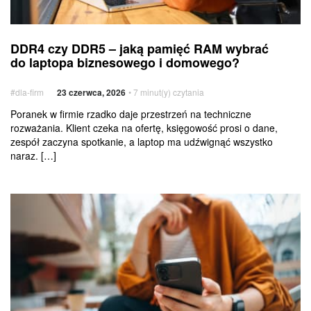
DDR4
Usługi
DDR4 czy DDR5 – jaką pamięć RAM wybrać
czy DDR5
dodatkowe
do laptopa biznesowego i domowego?
–
jaką
#dla-firm
23 czerwca, 2026
• 7 minut(y) czytania
pamięć
RAM
Poranek w firmie rzadko daje przestrzeń na techniczne
rozważania. Klient czeka na ofertę, księgowość prosi o dane,
wybrać
zespół zaczyna spotkanie, a laptop ma udźwignąć wszystko
do laptopa
naraz. […]
biznesowego
i domowego?
Jak
usunąć
i wyłączyć
pocztę
głosową
w telefonie
służbowym?