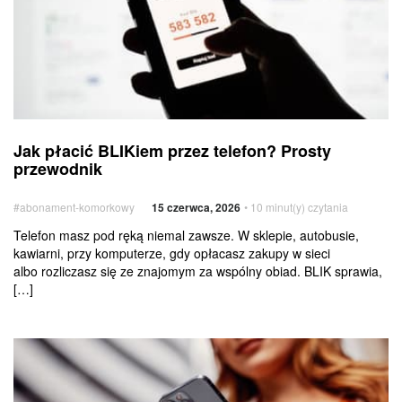
przewodnik
Jak
Usługi
Jak płacić BLIKiem przez telefon? Prosty
płacić
dodatkowe
przewodnik
BLIKiem
przez telefon?
#abonament-komorkowy
15 czerwca, 2026
• 10 minut(y) czytania
Prosty
przewodnik
Telefon masz pod ręką niemal zawsze. W sklepie, autobusie,
kawiarni, przy komputerze, gdy opłacasz zakupy w sieci
albo rozliczasz się ze znajomym za wspólny obiad. BLIK sprawia,
[…]
Jak
sprawdzić,
czy telefon