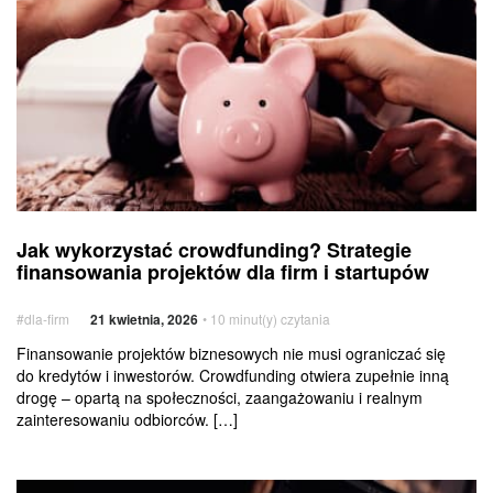
Strategie
finansowania
projektów
dla
firm
i startupów
Jak
Usługi
Jak wykorzystać crowdfunding? Strategie
wykorzystać
dodatkowe
finansowania projektów dla firm i startupów
crowdfunding?
Strategie
#dla-firm
21 kwietnia, 2026
• 10 minut(y) czytania
finansowania
projektów
Finansowanie projektów biznesowych nie musi ograniczać się
do kredytów i inwestorów. Crowdfunding otwiera zupełnie inną
dla
drogę – opartą na społeczności, zaangażowaniu i realnym
firm
zainteresowaniu odbiorców. […]
i startupów
Jak