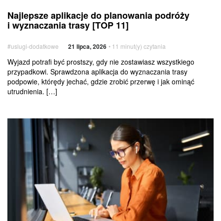
Najlepsze
Usługi
Najlepsze aplikacje do planowania podróży
aplikacje
dodatkowe
i wyznaczania trasy [TOP 11]
do planowania
podróży
#uslugi-dodatkowe
21 lipca, 2026
• 11 minut(y) czytania
i wyznaczania
trasy
Wyjazd potrafi być prostszy, gdy nie zostawiasz wszystkiego
przypadkowi. Sprawdzona aplikacja do wyznaczania trasy
[TOP
podpowie, którędy jechać, gdzie zrobić przerwę i jak ominąć
11]
utrudnienia. […]
DDR4
czy DDR5
–
jaką
pamięć
RAM
wybrać
do laptopa
biznesowego
i domowego?