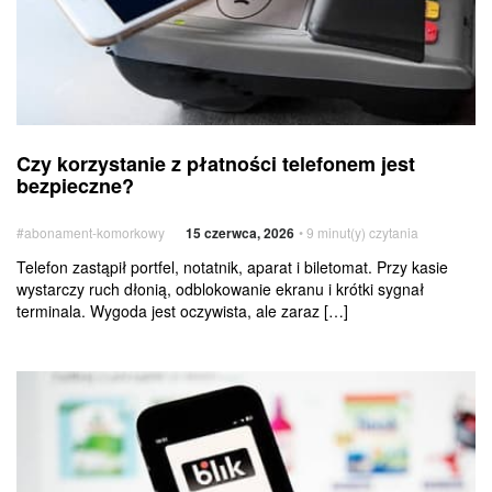
Czy korzystanie
Usługi
Czy korzystanie z płatności telefonem jest
z płatności
dodatkowe
bezpieczne?
telefonem
jest
#abonament-komorkowy
15 czerwca, 2026
• 9 minut(y) czytania
bezpieczne?
Telefon zastąpił portfel, notatnik, aparat i biletomat. Przy kasie
wystarczy ruch dłonią, odblokowanie ekranu i krótki sygnał
terminala. Wygoda jest oczywista, ale zaraz […]
Jak
płacić
BLIKiem
przez telefon?
Prosty