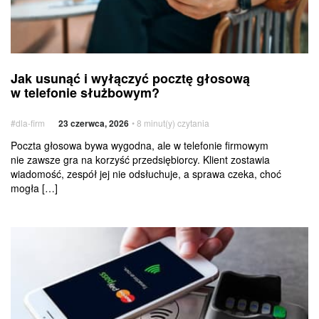
Jak
Usługi
Jak usunąć i wyłączyć pocztę głosową
usunąć
dodatkowe
w telefonie służbowym?
i wyłączyć
pocztę
#dla-firm
23 czerwca, 2026
• 8 minut(y) czytania
głosową
w telefonie
Poczta głosowa bywa wygodna, ale w telefonie firmowym
nie zawsze gra na korzyść przedsiębiorcy. Klient zostawia
służbowym?
wiadomość, zespół jej nie odsłuchuje, a sprawa czeka, choć
mogła […]
Czy korzystanie
z płatności
telefonem
jest
bezpieczne?