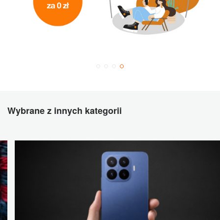
Wybrane z innych kategorii
Xiaomi
17T
Pro:
recenzja
–
kompleksowy
przegląd
nowoczesnego