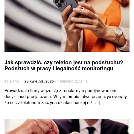
jest
na podsłuchu?
Podsłuch
w pracy
i legalność
monitoringu
Jak
Usługi
Jak sprawdzić, czy telefon jest na podsłuchu?
sprawdzić,
dodatkowe
Podsłuch w pracy i legalność monitoringu
czy telefon
jest
#dla-firm
28 kwietnia, 2026
• 7 minut(y) czytania
na podsłuchu?
Podsłuch
Prowadzenie firmy wiąże się z regularnym podejmowaniem
decyzji pod presją czasu. W tym tempie łatwo przeoczyć sygnały,
w pracy
że coś z telefonem zaczyna działać inaczej niż […]
i legalność
monitoringu
Jak
wykorzystać
crowdfunding?