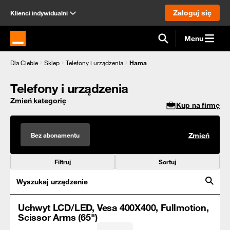
Zaloguj się
Klienci indywidualni
Menu
Strona główna Orange.pl
Dla Ciebie
Sklep
Telefony i urządzenia
Hama
Telefony i urządzenia
Zmień kategorię
Kup na firmę
Bez abonamentu
Zmień
Filtruj
Sortuj
Wyszukaj urządzenie
Uchwyt LCD/LED, Vesa 400X400, Fullmotion,
Scissor Arms (65")