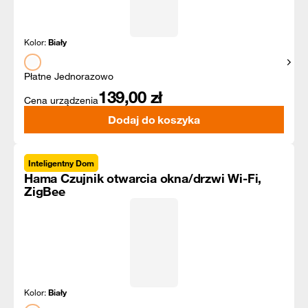
Kolor:
Biały
Pokaż
Płatne Jednorazowo
139,00
zł
Cena urządzenia
Dodaj do koszyka
Inteligentny Dom
Hama Czujnik otwarcia okna/drzwi Wi-Fi,
ZigBee
Kolor:
Biały