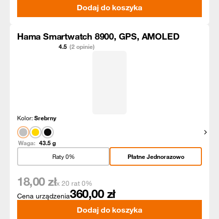
Dodaj do koszyka
Hama Smartwatch 8900, GPS, AMOLED
4.5
(2 opinie)
Kolor:
Srebrny
Pokaż
Waga:
43.5
g
Raty 0%
Płatne Jednorazowo
18,00
zł
x 20 rat 0%
360,00
zł
Cena urządzenia
Dodaj do koszyka