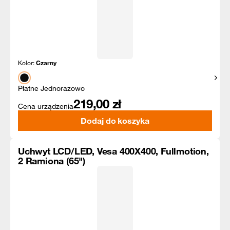
Kolor:
Czarny
Pokaż
Płatne Jednorazowo
219,00
zł
Cena urządzenia
Dodaj do koszyka
Uchwyt LCD/LED, Vesa 400X400, Fullmotion,
2 Ramiona (65")