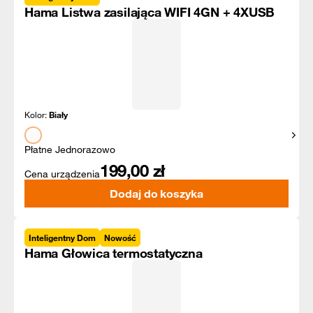
Hama Listwa zasilająca WIFI 4GN + 4XUSB
Kolor:
Biały
Pokaż
Płatne Jednorazowo
199,00
zł
Cena urządzenia
Dodaj do koszyka
Inteligentny Dom
Nowość
Hama Głowica termostatyczna