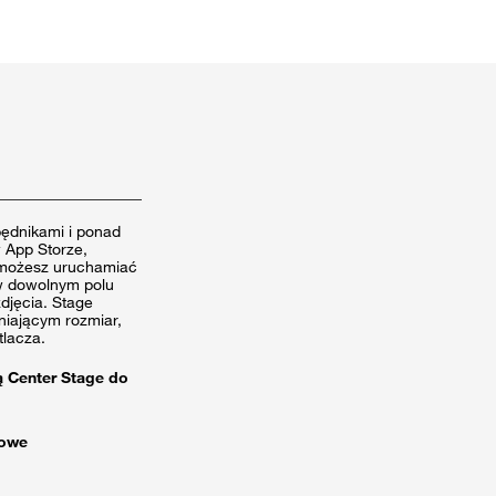
ędnikami i ponad
 App Storze,
S możesz uruchamiać
 w dowolnym polu
djęcia. Stage
niającym rozmiar,
tlacza.
ą Center Stage do
dowe