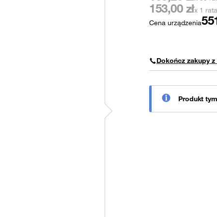
153,00
zł
x 1 rat
55
Cena urządzenia
Dokończ zakupy z
Produkt ty