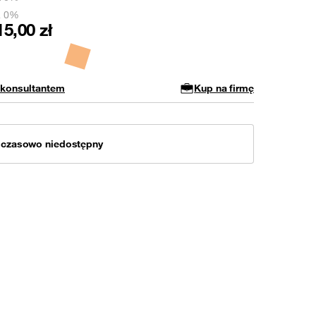
a 0%
15,00
zł
 konsultantem
Kup na firmę
mczasowo niedostępny