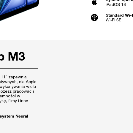
iPadOS 18
Standard Wi-
Wi‑Fi 6E
ip M3
ir 11″ zapewnia
tywnych, dla Apple
o wykonywania wielu
 możesz pracować i
ojemności w
kę, filmy i inne
system Neural