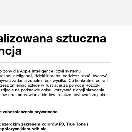
alizowana sztuczna
encja
orzony dla Apple Intelligence, czyli systemu
cznej inteligencji, dzięki któremu będziesz pisać, tworzyć,
ywać zadania zupełnie bez wysiłku. Co konkretnie potrafi
ożesz zmieniać szkice w ilustracje za pomocą Różdżki
zdjęcia na podstawie opisu, korzystać z opcji skracania i
ów oraz poprawiania błędów, a także edytować zdjęcia z
 zabezpieczenia prywatności
z szerokim zakresem kolorów P3, True Tone i
współczynnikiem odbicia