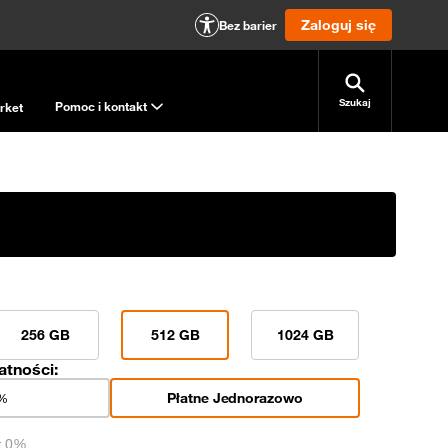
Zaloguj się
Bez barier
Szukaj
Pomoc i kontakt
rket
256 GB
512 GB
1024 GB
atności:
Płatne Jednorazowo
0%
t 0%