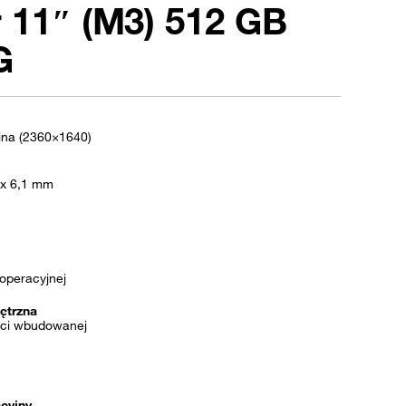
r 11″ (M3) 512 GB
G
tina (2360×1640)
 x 6,1 mm
operacyjnej
ętrzna
ci wbudowanej
cyjny