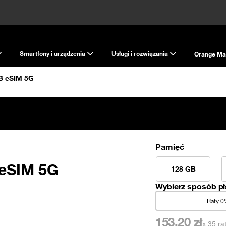
Smartfony i urządzenia
Usługi i rozwiązania
Orange Ma
GB eSIM 5G
Pamięć
 eSIM 5G
128 GB
Wybierz sposób pł
Raty 
153,20
zł
x 35 ra