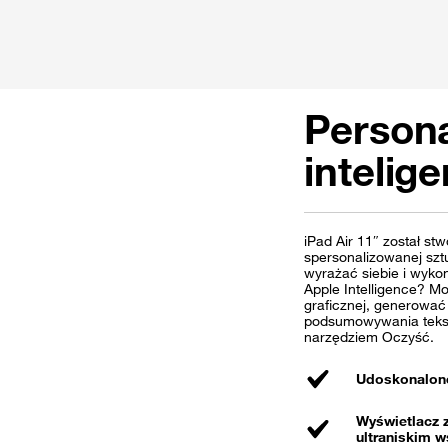
Person
intelig
iPad Air 11″ został stw
spersonalizowanej sztu
wyrażać siebie i wykon
Apple Intelligence? M
graficznej, generować 
podsumowywania tekst
narzędziem Oczyść.
Udoskonalone
Wyświetlacz 
ultraniskim 