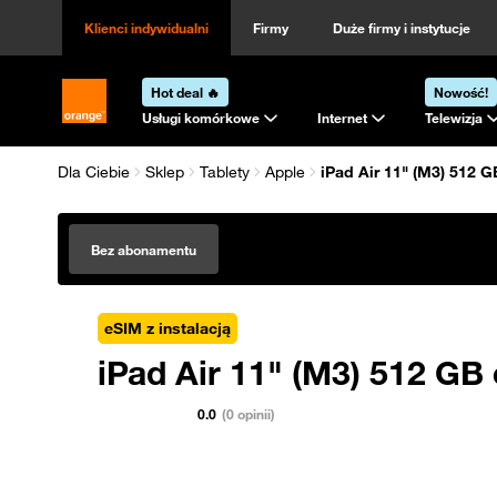
Klienci indywidualni
Firmy
Duże firmy i instytucje
Hot deal 🔥
Nowość!
Strona główna Orange.pl
Usługi komórkowe
Internet
Telewizja
Dla Ciebie
Sklep
Tablety
Apple
iPad Air 11" (M3) 512 
Bez abonamentu
eSIM z instalacją
iPad Air 11" (M3) 512 GB
0.0
(0 opinii)