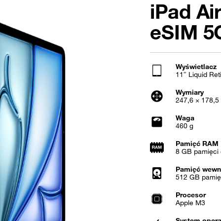
iPad Ai
eSIM 5
Wyświetlacz
11″ Liquid Re
Wymiary
247,6 × 178,5
Waga
460 g
Pamięć RAM
8 GB pamięci 
Pamięć wewn
512 GB pamię
Procesor
Apple M3
System opera