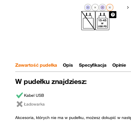
Po
15
-
45
W
USB PD
Zawartość pudełka
Opis
Specyfikacja
Opinie
W pudełku znajdziesz:
Kabel USB
Ładowarka
Akcesoria, których nie ma w pudełku, możesz dokupić w nast