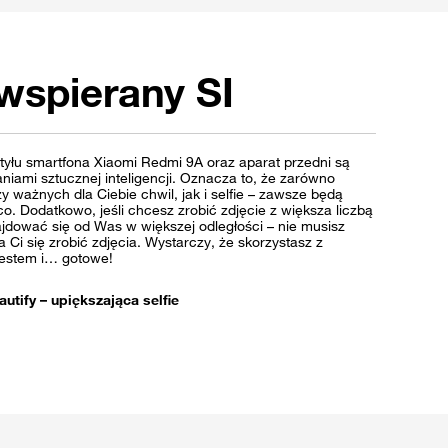
wspierany SI
tyłu smartfona Xiaomi Redmi 9A oraz aparat przedni są
ami sztucznej inteligencji. Oznacza to, że zarówno
y ważnych dla Ciebie chwil, jak i selfie – zawsze będą
. Dodatkowo, jeśli chcesz zrobić zdjęcie z większa liczbą
ajdować się od Was w większej odległości – nie musisz
a Ci się zrobić zdjęcia. Wystarczy, że skorzystasz z
estem i… gotowe!
autify – upiększająca selfie