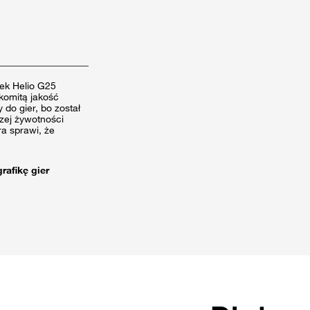
ek Helio G25
komitą jakość
 do gier, bo został
zej żywotności
ra sprawi, że
rafikę gier