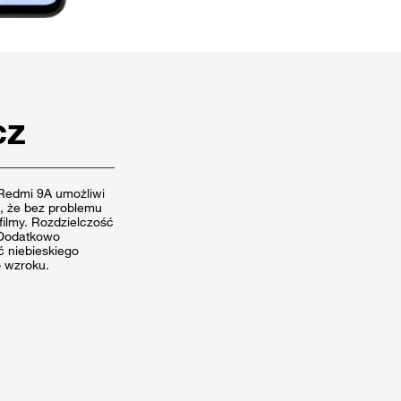
cz
Redmi 9A umożliwi
wi, że bez problemu
filmy. Rozdzielczość
 Dodatkowo
ć niebieskiego
 wzroku.