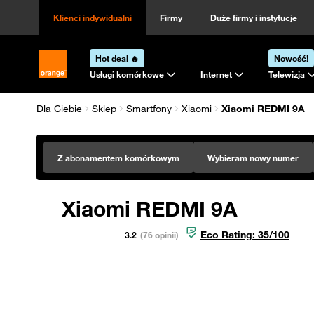
Klienci indywidualni
Firmy
Duże firmy i instytucje
Hot deal 🔥
Nowość!
Strona główna Orange.pl
Usługi komórkowe
Internet
Telewizja
Dla Ciebie
Sklep
Smartfony
Xiaomi
Xiaomi REDMI 9A
Z abonamentem komórkowym
Wybieram nowy numer
Xiaomi REDMI 9A
Eco Rating:
35
/100
3.2
(76 opinii)