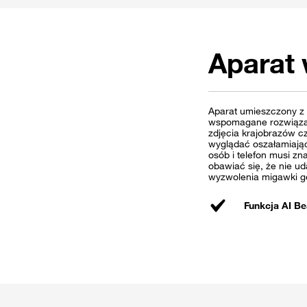
Aparat 
Aparat umieszczony z 
wspomagane rozwiązani
zdjęcia krajobrazów cz
wyglądać oszałamiająco
osób i telefon musi zn
obawiać się, że nie ud
wyzwolenia migawki g
Funkcja AI Be