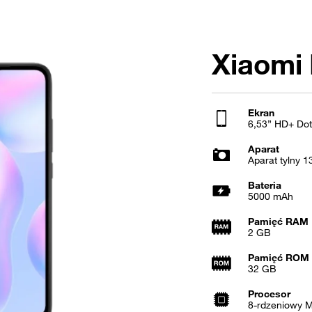
Xiaomi
Ekran
6,53” HD+ Do
Aparat
Aparat tylny 1
Bateria
5000 mAh
Pamięć RAM
2 GB
Pamięć ROM
32 GB
Procesor
8-rdzeniowy M