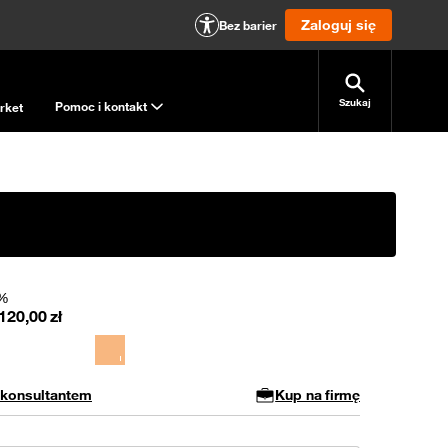
Zaloguj się
Bez barier
Szukaj
Pomoc i kontakt
rket
0%
120,00
zł
 konsultantem
Kup na firmę