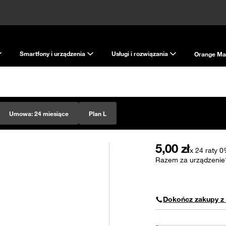
Smartfony i urządzenia
Usługi i rozwiązania
Orange Ma
Umowa:
24 miesiące
Plan L
5,00
zł
x 24 raty 
Razem za urządzenie
Dokończ zakupy z