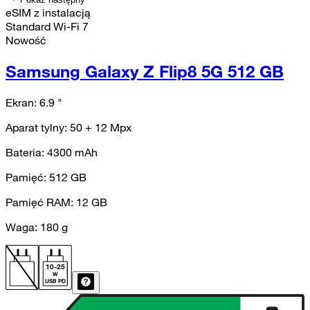
eSIM z instalacją
Standard Wi-Fi 7
Nowość
Samsung Galaxy Z Flip8 5G 512 GB
Ekran:
6.9
"
Aparat tylny:
50 + 12
Mpx
Bateria:
4300
mAh
Pamięć:
512
GB
Pamięć RAM:
12
GB
Waga:
180
g
10
-
25
W
USB PD