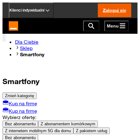
Zaloguj się
Klienci indywidualni
Menu
Strona główna Orange.pl
Dla Ciebie
Sklep
Smartfony
Smartfony
Zmień kategorię
Kup na firmę
Kup na firmę
Wybierz ofertę:
Bez abonamentu
Z abonamentem komórkowym
Z internetem mobilnym 5G dla domu
Z pakietem usług
Bez abonamentu