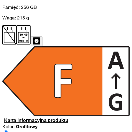
Pamięć:
256
GB
Waga:
215
g
10
-
45
W
USB PD
Karta informacyjna produktu
Kolor:
Grafitowy