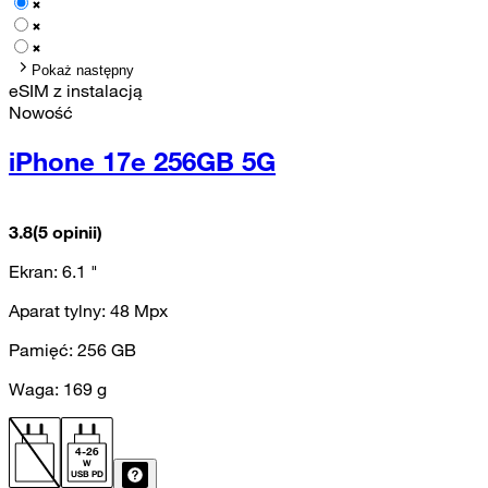
Pokaż następny
eSIM z instalacją
Nowość
iPhone 17e 256GB 5G
3.8
(5 opinii)
Ekran:
6.1
"
Aparat tylny:
48
Mpx
Pamięć:
256
GB
Waga:
169
g
4
-
26
W
USB PD