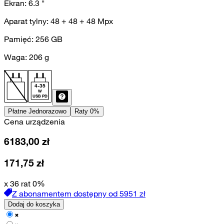
Ekran:
6.3
"
Aparat tylny:
48 + 48 + 48
Mpx
Pamięć:
256
GB
Waga:
206
g
4
-
35
W
USB PD
Płatne Jednorazowo
Raty 0%
Cena urządzenia
6183,00
zł
171,75
zł
x 36 rat 0%
Z abonamentem dostępny od
5951
zł
Dodaj do koszyka