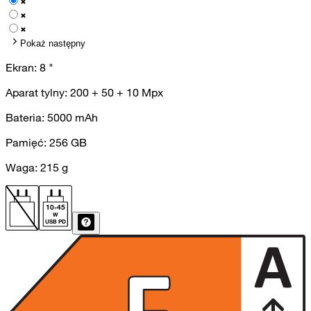
Pokaż następny
Ekran:
8
"
Aparat tylny:
200 + 50 + 10
Mpx
Bateria:
5000
mAh
Pamięć:
256
GB
Waga:
215
g
10
-
45
W
USB PD