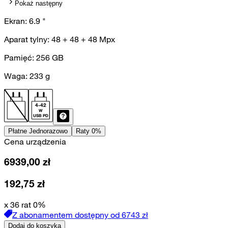
Pokaż następny
Ekran:
6.9
"
Aparat tylny:
48 + 48 + 48
Mpx
Pamięć:
256
GB
Waga:
233
g
4
-
42
W
USB PD
Płatne Jednorazowo
Raty 0%
Cena urządzenia
6939,00
zł
192,75
zł
x 36 rat 0%
Z abonamentem dostępny od
6743
zł
Dodaj do koszyka