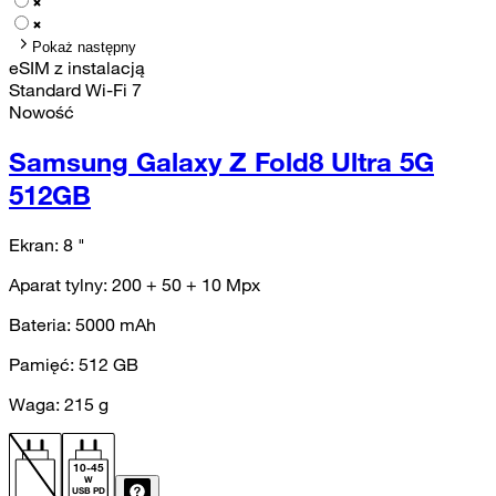
Pokaż następny
eSIM z instalacją
Standard Wi-Fi 7
Nowość
Samsung Galaxy Z Fold8 Ultra 5G
512GB
Ekran:
8
"
Aparat tylny:
200 + 50 + 10
Mpx
Bateria:
5000
mAh
Pamięć:
512
GB
Waga:
215
g
10
-
45
W
USB PD