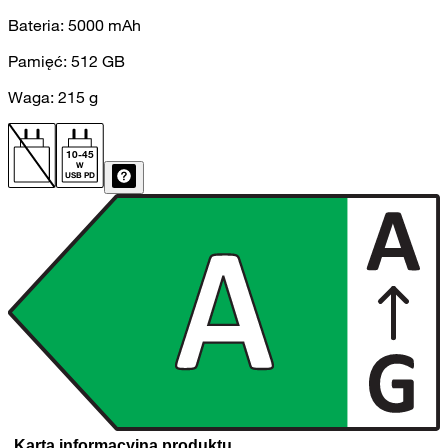
Bateria:
5000
mAh
Pamięć:
512
GB
Waga:
215
g
10
-
45
W
USB PD
Karta informacyjna produktu