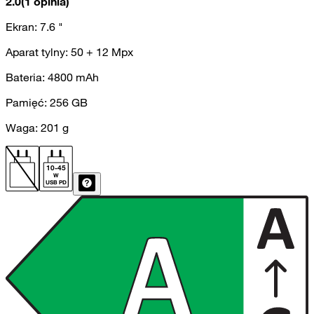
2.0
(1 opinia)
Ekran:
7.6
"
Aparat tylny:
50 + 12
Mpx
Bateria:
4800
mAh
Pamięć:
256
GB
Waga:
201
g
10
-
45
W
USB PD