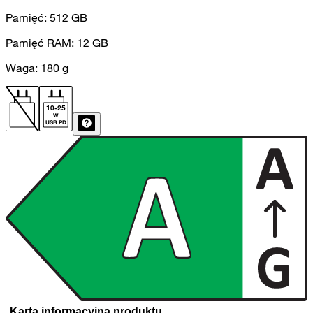
Pamięć:
512
GB
Pamięć RAM:
12
GB
Waga:
180
g
10
-
25
W
USB PD
Karta informacyjna produktu