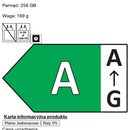
Pamięć:
256
GB
Waga:
169
g
4
-
26
W
USB PD
Karta informacyjna produktu
Płatne Jednorazowo
Raty 0%
Cena urządzenia