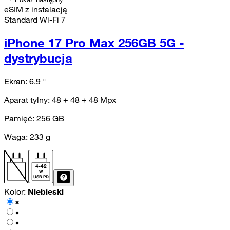
eSIM z instalacją
Standard Wi-Fi 7
iPhone 17 Pro Max 256GB 5G -
dystrybucja
Ekran:
6.9
"
Aparat tylny:
48 + 48 + 48
Mpx
Pamięć:
256
GB
Waga:
233
g
4
-
42
W
USB PD
Kolor:
Niebieski