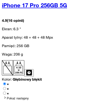
iPhone 17 Pro 256GB 5G
4.9
(16 opinii)
Ekran:
6.3
"
Aparat tylny:
48 + 48 + 48
Mpx
Pamięć:
256
GB
Waga:
206
g
4
-
35
W
USB PD
Kolor:
Głębinowy błękit
Pokaż następny