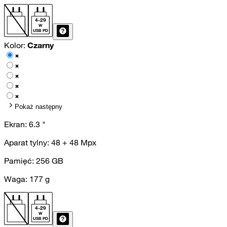
4
-
29
W
USB PD
Kolor:
Czarny
Pokaż następny
Ekran:
6.3
"
Aparat tylny:
48 + 48
Mpx
Pamięć:
256
GB
Waga:
177
g
4
-
29
W
USB PD