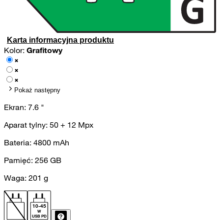
Karta informacyjna produktu
Kolor:
Grafitowy
Pokaż następny
Ekran:
7.6
"
Aparat tylny:
50 + 12
Mpx
Bateria:
4800
mAh
Pamięć:
256
GB
Waga:
201
g
10
-
45
W
USB PD