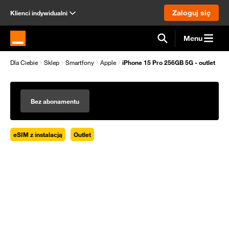
Zaloguj się
Klienci indywidualni
Menu
Strona główna Orange.pl
Dla Ciebie
Sklep
Smartfony
Apple
iPhone 15 Pro 256GB 5G - outlet
Bez abonamentu
eSIM z instalacją
Outlet