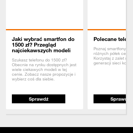
Jaki wybrać smartfon do
Polecane telefo
1500 zł? Przegląd
Poznaj smartfony z 
najciekawszych modeli
różnych półek ceno
Korzystaj z zalet na
Szukasz telefonu do 1500 zł?
generacji sieci komó
Obecnie na rynku dostępnych jest
wiele ciekawych modeli w tej
cenie. Zobacz nasze propozycje i
wybierz coś dla siebie.
Sprawdź
Sprawdź