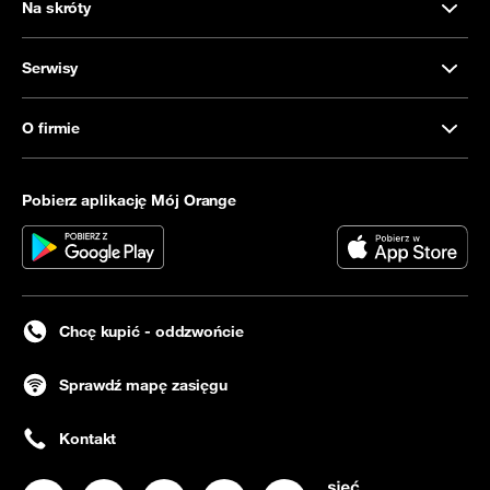
Na skróty
Serwisy
O firmie
Pobierz aplikację Mój Orange
Chcę kupić - oddzwońcie
Sprawdź mapę zasięgu
Kontakt
Nasz profil na
Nasz profil na
Facebook
Nasz profil na
Instagram
Nasz profil na
LinkedIN
Nasz profil na
YouTube
Twitter