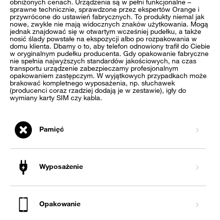
obniżonych cenach. Urządzenia są w pełni funkcjonalne –
sprawne technicznie, sprawdzone przez ekspertów Orange i
przywrócone do ustawień fabrycznych. To produkty niemal jak
nowe, zwykle nie mają widocznych znaków użytkowania. Mogą
jednak znajdować się w otwartym wcześniej pudełku, a także
nosić ślady powstałe na ekspozycji albo po rozpakowania w
domu klienta. Dbamy o to, aby telefon odnowiony trafił do Ciebie
w oryginalnym pudełku producenta. Gdy opakowanie fabryczne
nie spełnia najwyższych standardów jakościowych, na czas
transportu urządzenie zabezpieczamy profesjonalnym
opakowaniem zastępczym. W wyjątkowych przypadkach może
brakować kompletnego wyposażenia, np. słuchawek
(producenci coraz rzadziej dodają je w zestawie), igły do
wymiany karty SIM czy kabla.
Pamięć
Wyposażenie
Opakowanie