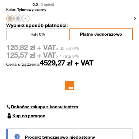
0.0
(0 opinii)
Kolor:
Tytanowy czarny
Pok
Wybierz sposób płatności:
Płatne Jednorazowo
Raty 0%
125,82
zł + VAT
x 35 rat 0%
125,57
zł + VAT
x 1 rata 0%
4529,27
zł + VAT
Cena urządzenia
Dokończ zakupy z konsultantem
Kup na paragon
Produkt tymczasowo niedostępny