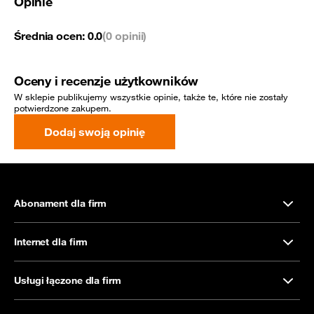
Opinie
Średnia ocen:
0.0
(0 opinii)
Oceny i recenzje użytkowników
W sklepie publikujemy wszystkie opinie, także te, które nie zostały
potwierdzone zakupem.
Dodaj swoją opinię
Abonament dla firm
Internet dla firm
Usługi łączone dla firm