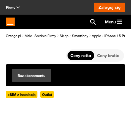
Zaloguj się
Firmy
Menu
Strona główna Orange.pl
Orange.pl
Małe i Średnie Firmy
Sklep
Smartfony
Apple
iPhone 15 Pro 2
Ceny netto
Ceny brutto
Bez abonamentu
eSIM z instalacją
Outlet