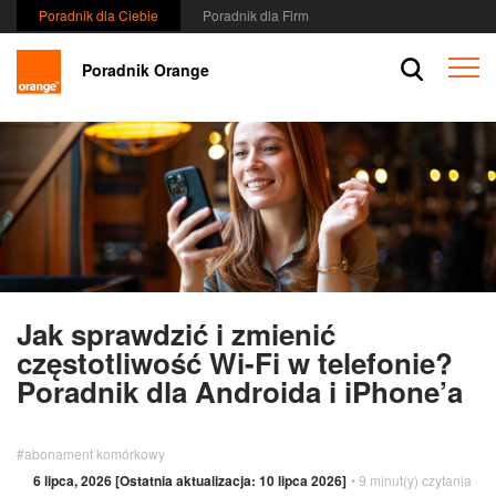
przejdź
Poradnik dla Ciebie
Poradnik dla Firm
do
Przej
Menu
Menu
Poradnik Orange
do
-
sekcji
Wybierz
Szuka
rodzaj
/
klienta
Koszy
Szukaj
/
Zalog
Jak sprawdzić i zmienić
częstotliwość Wi-Fi w telefonie?
Poradnik dla Androida i iPhone’a
#abonament komórkowy
6 lipca, 2026 [Ostatnia aktualizacja: 10 lipca 2026]
• 9 minut(y) czytania