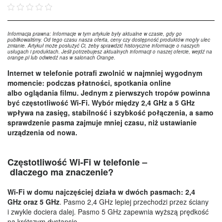
Informacja prawna: Informacje w tym artykule były aktualne w czasie, gdy go
publikowaliśmy. Od tego czasu nasza oferta, ceny czy dostępność produktów mogły ulec
zmianie. Artykuł może posłużyć Ci, żeby sprawdzić historyczne informacje o naszych
usługach i produktach. Jeśli potrzebujesz aktualnych informacji o naszej ofercie, wejdź na
orange.pl lub odwiedź nas w salonach Orange.
Internet w telefonie potrafi zwolnić w najmniej wygodnym
momencie: podczas płatności, spotkania online
albo oglądania filmu. Jednym z pierwszych tropów powinna
być częstotliwość Wi-Fi. Wybór między 2,4 GHz a 5 GHz
wpływa na zasięg, stabilność i szybkość połączenia, a samo
sprawdzenie pasma zajmuje mniej czasu, niż ustawianie
urządzenia od nowa.
Częstotliwość Wi-Fi w telefonie –
dlaczego ma znaczenie?
Wi-Fi w domu najczęściej działa w dwóch pasmach: 2,4
GHz oraz 5 GHz
. Pasmo 2,4 GHz lepiej przechodzi przez ściany
i zwykle dociera dalej. Pasmo 5 GHz zapewnia wyższą prędkość
na krótszym dystansie.