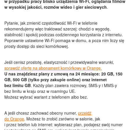
w przypadku pracy blisko urządzenia Wi-Fi, oglądania filmów
w wysokiej jakości, rozmów wideo i gier sieciowych
.
Pytanie, jak zmienić częstotliwość Wi-Fi w telefonie
rekomendujemy więc traktować szerzej: chodzi o wygodę,
stabilność i spokój podczas codziennego korzystania z internetu.
Poprawnie ustawione Wi-Fi pomaga w domu, a poza nim liczy się
prosty dostęp do sieci komórkowej.
Jeśli
cenisz
prostotę
,
elastyczność
i
przewidywalne
warunki
,
sprawdź ofertę na abonament komórkowy w Orange.
U
nas
znajdziesz
plany
z
umową
na
24
miesiące
:
20 GB, 150
GB, 500 GB
(
tylko
przy
zakupie
online)
oraz
internet
bez
limitu
GB
.
Każdy
plan
zawiera
rozmowy
, SMS-y
i
MMS-y
bez
limitu
w
kraju
oraz
w
roamingu
UE.
Możesz
wybrać
wariant
z
telefonem
albo
bez.
A jeśli chcesz zachować
obecny numer,
przejdź
do Orange
.
Możesz to zrobić
zarówno w salonie, jak
i przez telefon lub internet:
wybierasz plan, podajesz swój numer