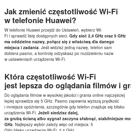
Jak zmienić częstotliwość Wi-Fi
w telefonie Huawei?
W telefonie Huawei przejdź do Ustawień, wybierz Wi-
Fi i sprawdź listę dostępnych sieci.
Gdy sieć 2,4 GHz oraz 5 GHz
ma oddzielne nazwy, połącz się z właściwą dla danego
miejsca i zadania
. Jeśli widzisz jedną nazwę, telefon sam
dobiera pasmo, a kontrolę odzyskasz po rozdzieleniu nazw
w ustawieniach urządzenia Wi-Fi.
Która częstotliwość Wi-Fi
jest lepsza do oglądania filmów i g
Do oglądania filmów w wysokiej jakości i grania online najczęściej
lepiej sprawdza się 5 GHz. Pasmo zapewnia wyższą prędkość
i mniejsze opóźnienia, szczególnie gdy telefon znajduje się blisko
urządzenia Wi-Fi.
Jeżeli siedzisz dalej,
za grubą ścianą albo sygnał zaczyna słabnąć, stabilniejsze mo
GHz
. Najlepszy wybór zależy więc od miejsca: 5
GHz blisko urządzenia Wi-Fi, 2,4 GHz