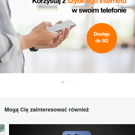
Mogą Cię zainteresować również
Xiaomi
17T