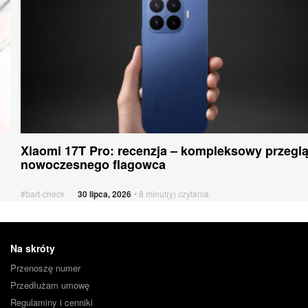
Pro:
recenzja
–
kompleksowy
przegląd
nowoczesnego
flagowca
Smartfony
Xiaomi 17T Pro: recenzja – kompleksowy przegl
i
nowoczesnego flagowca
inne
urządzenia
#bart-check
30 lipca, 2026
• 8 minut(y) czytania
Stopka
Na skróty
Przenoszę numer
Przedłużam umowę
Regulaminy i cenniki