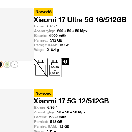
Nowość
Xiaomi 17 Ultra 5G 16/512GB
Ekran:
6.85
"
Aparat tylny:
200 + 50 + 50
Mpx
Bateria:
6000
mAh
Pamięć:
512
GB
Pamięć RAM:
16
GB
Waga:
218.4
g
Pokaż następny
10
-
90
W
USB PD
Nowość
Xiaomi 17 5G 12/512GB
Ekran:
6.35
"
Aparat tylny:
50 + 50 + 50
Mpx
Bateria:
6330
mAh
Pamięć:
512
GB
Pamięć RAM:
12
GB
Waga:
191
g