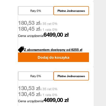
Raty 0%
Płatne Jednorazowo
180,53
zł
x 35 rat 0%
180,45
zł
x 1 rata 0%
6499,00
zł
Cena urządzenia
Z abonamentem dostępny od
6255
zł
Dodaj do koszyka
Raty 0%
Płatne Jednorazowo
130,53
zł
x 35 rat 0%
130,45
zł
x 1 rata 0%
4699,00
zł
Cena urządzenia