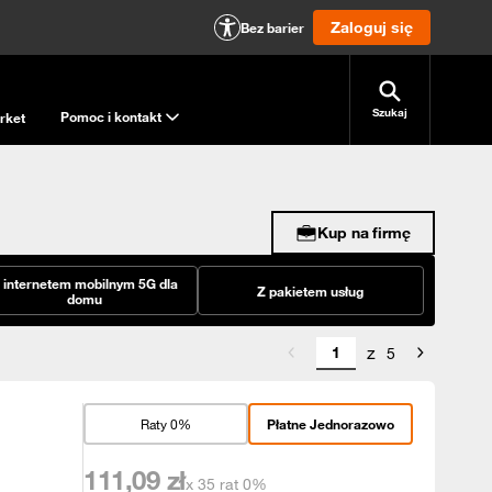
Zaloguj się
Bez barier
Szukaj
Pomoc i kontakt
rket
Kup na firmę
 internetem mobilnym 5G dla
Z pakietem usług
domu
z
5
Raty 0%
Płatne Jednorazowo
111,09
zł
x 35 rat 0%