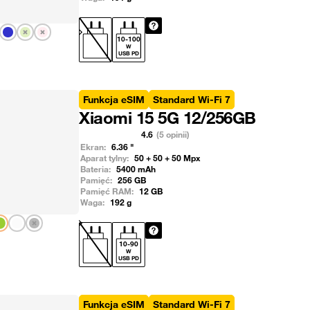
Pokaż następny
10
-
100
W
USB PD
Funkcja eSIM
Standard Wi-Fi 7
Xiaomi 15 5G 12/256GB
4.6
(5 opinii)
Ekran:
6.36
"
Aparat tylny:
50 + 50 + 50
Mpx
Bateria:
5400
mAh
Pamięć:
256
GB
Pamięć RAM:
12
GB
Waga:
192
g
Pokaż następny
10
-
90
W
USB PD
Funkcja eSIM
Standard Wi-Fi 7