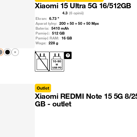
Xiaomi 15 Ultra 5G 16/512GB
4.3
(6 opinii)
Ekran:
6.73
"
Aparat tylny:
200 + 50 + 50 + 50
Mpx
Bateria:
5410
mAh
Pamięć:
512
GB
Pamięć RAM:
16
GB
Waga:
228
g
Pokaż następny
10
-
90
W
USB PD
Outlet
Xiaomi REDMI Note 15 5G 8/2
GB - outlet