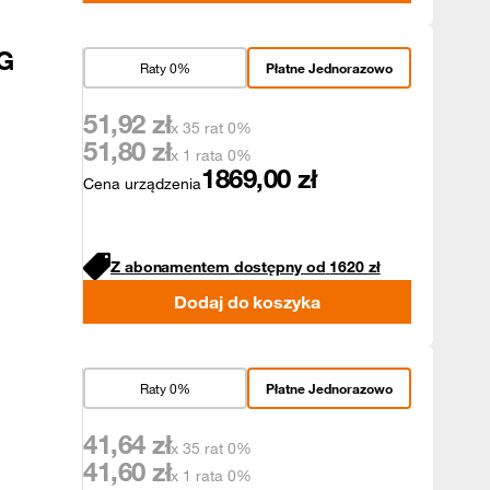
G
Raty 0%
Płatne Jednorazowo
51,92
zł
x 35 rat 0%
51,80
zł
x 1 rata 0%
1869,00
zł
Cena urządzenia
Z abonamentem dostępny od
1620
zł
Dodaj do koszyka
Raty 0%
Płatne Jednorazowo
41,64
zł
x 35 rat 0%
41,60
zł
x 1 rata 0%