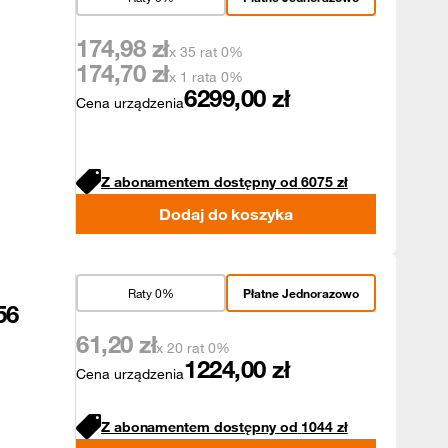
174,98
zł
x 35 rat 0%
174,70
zł
x 1 rata 0%
6299,00
zł
Cena urządzenia
Z abonamentem dostępny od
6075
zł
Dodaj do koszyka
Raty 0%
Płatne Jednorazowo
56
61,20
zł
x 20 rat 0%
1224,00
zł
Cena urządzenia
Z abonamentem dostępny od
1044
zł