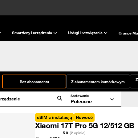
Smartfony i urządzenia
Usługi i rozwiązania
Orange Ma
Z
Bez abonamentu
Z abonamentem komórkowym
Sortowanie
rządzenie
Polecane
eSIM z instalacją
Nowość
Xiaomi 17T Pro 5G 12/512 GB
5.0
(2 opinie)