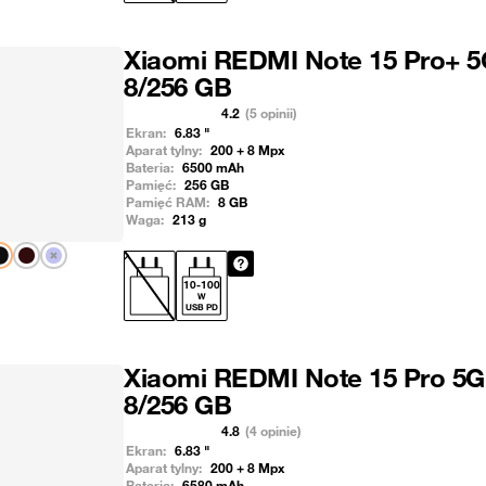
Xiaomi REDMI Note 15 Pro+ 5
8/256 GB
4.2
(5 opinii)
Ekran:
6.83
"
Aparat tylny:
200 + 8
Mpx
Bateria:
6500
mAh
Pamięć:
256
GB
Pamięć RAM:
8
GB
Waga:
213
g
Pokaż następny
10
-
100
W
USB PD
Xiaomi REDMI Note 15 Pro 5G
8/256 GB
4.8
(4 opinie)
Ekran:
6.83
"
Aparat tylny:
200 + 8
Mpx
Bateria:
6580
mAh