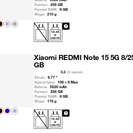
Pamięć:
256
GB
Pamięć RAM:
8
GB
Waga:
210
g
Pokaż następny
10
-
45
W
USB PD
Xiaomi REDMI Note 15 5G 8/2
GB
3.3
(3 opinie)
Ekran:
6.77
"
Aparat tylny:
108 + 8
Mpx
Bateria:
5520
mAh
Pamięć:
256
GB
Pamięć RAM:
8
GB
Waga:
178
g
Pokaż następny
10
-
45
W
USB PD