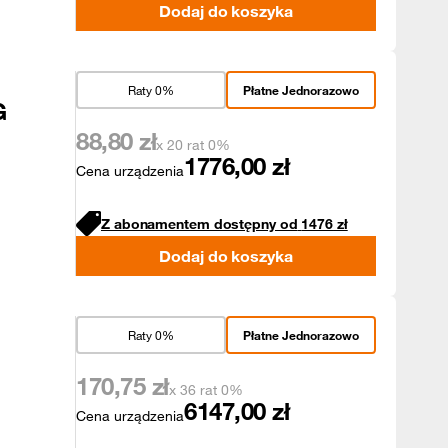
Dodaj do koszyka
Raty 0%
Płatne Jednorazowo
G
88,80
zł
x 20 rat 0%
1776,00
zł
Cena urządzenia
Z abonamentem dostępny od
1476
zł
Dodaj do koszyka
Raty 0%
Płatne Jednorazowo
170,75
zł
x 36 rat 0%
6147,00
zł
Cena urządzenia