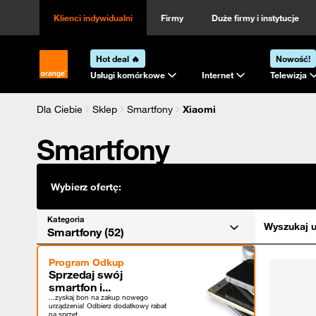
Kategoria
Sortowanie
Klienci indywidualni
Firmy
Duże firmy i instytucje
Hot deal 🔥
Nowość!
Strona główna Orange.pl
Usługi komórkowe
Internet
Telewizja
Dla Ciebie
Sklep
Smartfony
Xiaomi
Smartfony
Wybierz ofertę:
Kategoria
Wyszukaj u
Smartfony (52)
Program Odkup
Sprzedaj swój
smartfon i...
...zyskaj bon na zakup nowego
urządzenia! Odbierz dodatkowy rabat
na sprzęt.