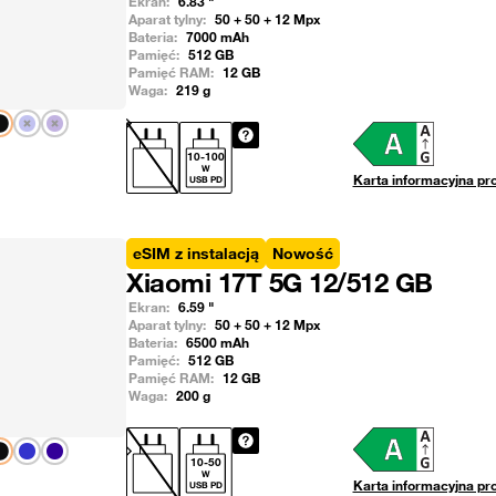
Ekran:
6.83
"
Aparat tylny:
50 + 50 + 12
Mpx
Bateria:
7000
mAh
Pamięć:
512
GB
Pamięć RAM:
12
GB
Waga:
219
g
Pokaż następny
10
-
100
W
Karta informacyjna pr
USB PD
eSIM z instalacją
Nowość
Xiaomi 17T 5G 12/512 GB
Ekran:
6.59
"
Aparat tylny:
50 + 50 + 12
Mpx
Bateria:
6500
mAh
Pamięć:
512
GB
Pamięć RAM:
12
GB
Waga:
200
g
Pokaż następny
10
-
50
W
Karta informacyjna pr
USB PD