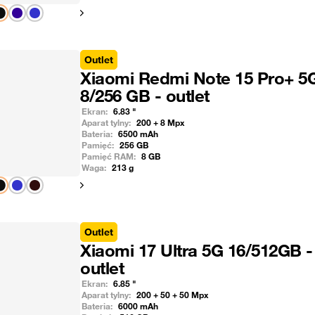
Pokaż następny
Outlet
Xiaomi Redmi Note 15 Pro+ 5
8/256 GB - outlet
Ekran:
6.83
"
Aparat tylny:
200 + 8
Mpx
Bateria:
6500
mAh
Pamięć:
256
GB
Pamięć RAM:
8
GB
Waga:
213
g
Pokaż następny
Outlet
Xiaomi 17 Ultra 5G 16/512GB -
outlet
Ekran:
6.85
"
Aparat tylny:
200 + 50 + 50
Mpx
Bateria:
6000
mAh