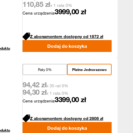
110,85
zł
x 1 rata 0%
3999,00
zł
Cena urządzenia
Z abonamentem dostępny od
1872
zł
Dodaj do koszyka
oduktu
Raty 0%
Płatne Jednorazowo
94,42
zł
x 35 rat 0%
94,30
zł
x 1 rata 0%
3399,00
zł
Cena urządzenia
Z abonamentem dostępny od
2808
zł
Dodaj do koszyka
oduktu