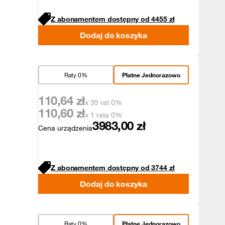
Z abonamentem dostępny od
4455
zł
Dodaj do koszyka
Raty 0%
Płatne Jednorazowo
110,64
zł
x 35 rat 0%
110,60
zł
x 1 rata 0%
3983,00
zł
Cena urządzenia
Z abonamentem dostępny od
3744
zł
Dodaj do koszyka
Raty 0%
Płatne Jednorazowo