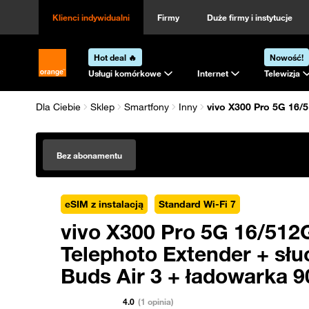
Klienci indywidualni
Firmy
Duże firmy i instytucje
Hot deal 🔥
Nowość!
Strona główna Orange.pl
Usługi komórkowe
Internet
Telewizja
Dla Ciebie
Sklep
Smartfony
Inny
vivo X300 Pro 5G 16/
Bez abonamentu
eSIM z instalacją
Standard Wi-Fi 7
vivo X300 Pro 5G 16/512
Telephoto Extender + sł
Buds Air 3 + ładowarka 
4.0
(1 opinia)