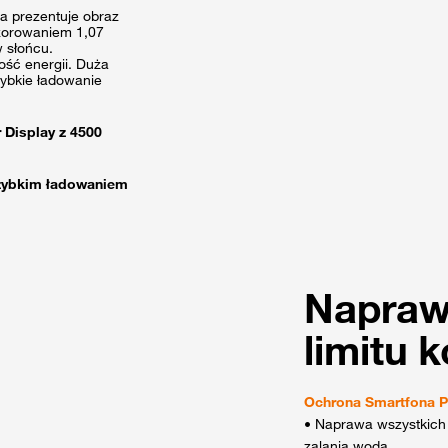
la prezentuje obraz
zorowaniem 1,07
w słońcu.
ość energii. Duża
zybkie ładowanie
 Display z 4500
 szybkim ładowaniem
Napraw
limitu 
Ochrona Smartfona 
• Naprawa wszystkich
zalania wodą,