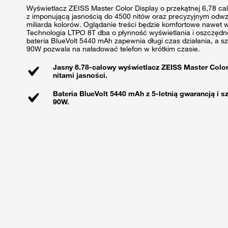
Wyświetlacz ZEISS Master Color Display o przekątnej 6,78 ca
z imponującą jasnością do 4500 nitów oraz precyzyjnym odw
miliarda kolorów. Oglądanie treści będzie komfortowe nawet 
Technologia LTPO 8T dba o płynność wyświetlania i oszczędn
bateria BlueVolt 5440 mAh zapewnia długi czas działania, a s
90W pozwala na naładować telefon w krótkim czasie.
Jasny 6.78-calowy wyświetlacz ZEISS Master Color
nitami jasności.
Bateria BlueVolt 5440 mAh z 5-letnią gwarancją i
90W.