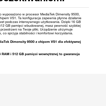
ro wyposażono w procesor MediaTek Dimensity 9500,
hipem VS1. Ta konfiguracja zapewnia płynne działanie
nawet podczas intensywnego użytkowania. Dzięki 16 GB
i 512 GB pamięci wbudowanej, masz pewność szybkiej
 przestrzeni na Twoje pliki. Urządzenie utrzymuje
 co sprzyja stabilności i komfortowi korzystania.
iaTek Dimensity 9500 z chipem VS1 dla efektywnej
 RAM i 512 GB pamięci wewnętrznej to gwarancja