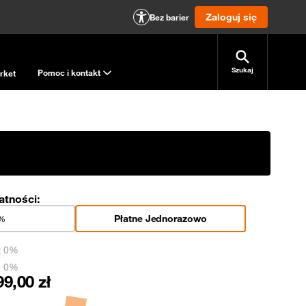
Zaloguj się
Bez barier
Szukaj
Pomoc i kontakt
rket
atności:
Płatne Jednorazowo
0%
t 0%
a 0%
99,00
zł