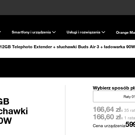
Smartfony i urządzenia
Usługi i rozwiązania
Orange Ma
512GB Telephoto Extender + słuchawki Buds Air 3 + ładowarka 90W
Wybierz sposób pł
Raty 
GB
166,64
zł
uchawki
x 35 ra
166,60
zł
90W
x 1 rat
59
Cena urządzenia