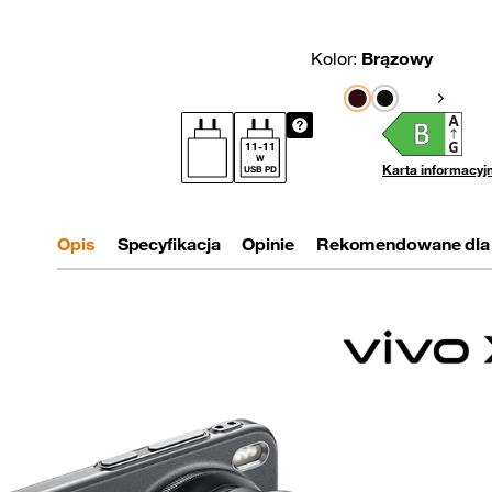
Kolor:
Brązowy
Pokaż na
11
-
11
W
Karta informacyj
USB PD
Opis
Specyfikacja
Opinie
Rekomendowane dla 