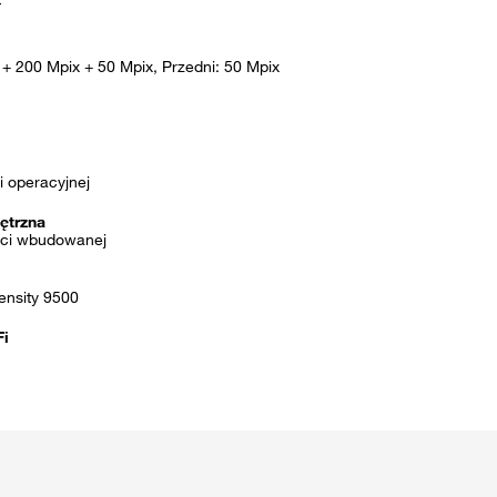
T
 + 200 Mpix + 50 Mpix, Przedni: 50 Mpix
 operacyjnej
ętrzna
ci wbudowanej
ensity 9500
Fi