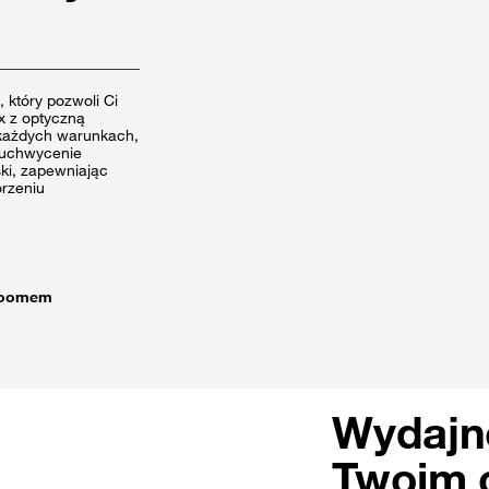
który pozwoli Ci
ix z optyczną
w każdych warunkach,
 uchwycenie
ski, zapewniając
orzeniu
 zoomem
Wydajno
Twoim 