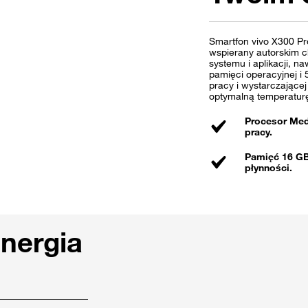
Smartfon vivo X300 P
wspierany autorskim c
systemu i aplikacji, 
pamięci operacyjnej 
pracy i wystarczającej
optymalną temperaturę,
Procesor Med
pracy.
Pamięć 16 GB
płynności.
energia