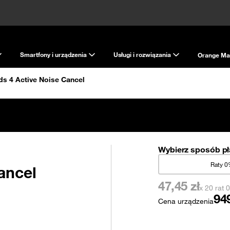
Smartfony i urządzenia
Usługi i rozwiązania
Orange Ma
ds 4 Active Noise Cancel
Wybierz sposób pł
Raty 
ancel
47,45
zł
x 20 rat
94
Cena urządzenia