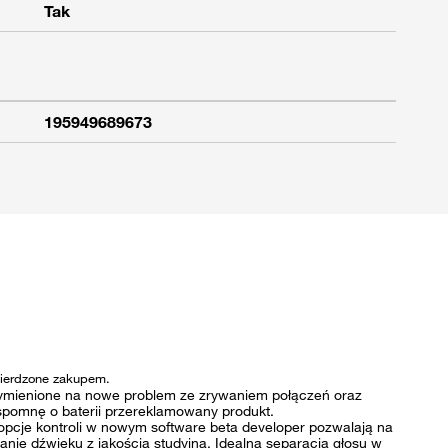
Tak
195949689673
twierdzone zakupem.
ymienione na nowe problem ze zrywaniem połączeń oraz
spomnę o baterii przereklamowany produkt.
pcje kontroli w nowym software beta developer pozwalają na
nie dźwięku z jakością studyjną. Idealna separacja głosu w