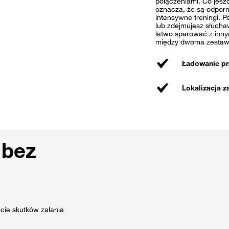
połączeniami. Co jeszc
oznacza, że są odporn
intensywne treningi. P
lub zdejmujesz słucha
łatwo sparować z inny
między dwoma zestaw
Ładowanie p
Lokalizacja 
 bez
ie skutków zalania