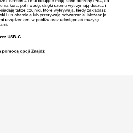
ze? AirPods 4 i etui ładujące mają klasę ochrony IP54, co
e na kurz, pot i wodę, dzięki czemu wytrzymają deszcz i
osiadają także czujniki, które wykrywają, kiedy zakładasz
wki i uruchamiają lub przerywają odtwarzanie. Możesz je
mi urządzeniami w pobliżu oraz udostępniać muzykę
ami.
rzez USB-C
za pomocą opcji Znajdź