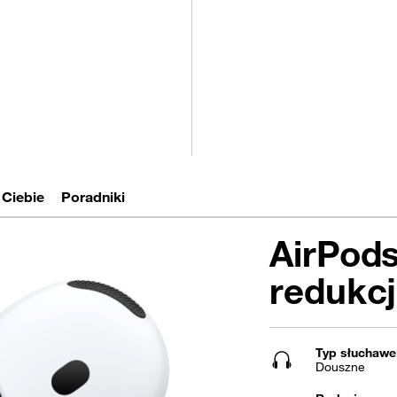
ępny
Ciebie
Poradniki
AirPods
redukcj
Typ słuchawe
Douszne