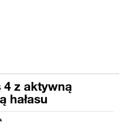
 4 z aktywną
ą hałasu
k