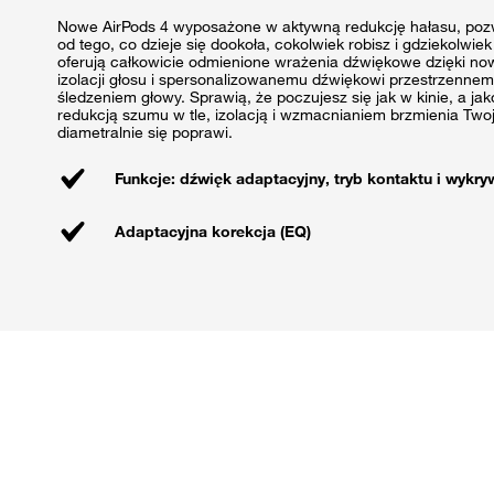
Nowe AirPods 4 wyposażone w aktywną redukcję hałasu, pozw
od tego, co dzieje się dookoła, cokolwiek robisz i gdziekolwiek
oferują całkowicie odmienione wrażenia dźwiękowe dzięki n
izolacji głosu i spersonalizowanemu dźwiękowi przestrzenn
śledzeniem głowy. Sprawią, że poczujesz się jak w kinie, a ja
redukcją szumu w tle, izolacją i wzmacnianiem brzmienia Two
diametralnie się poprawi.
Funkcje: dźwięk adaptacyjny, tryb kontaktu i wykr
Adaptacyjna korekcja (EQ)