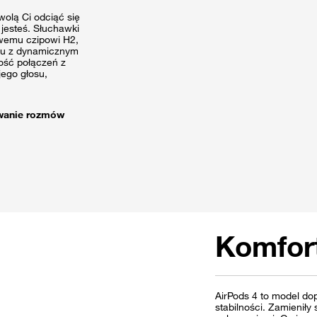
olą Ci odciąć się
 jesteś. Słuchawki
owemu czipowi H2,
emu z dynamicznym
kość połączeń z
jego głosu,
ywanie rozmów
Komfort
AirPods 4 to model do
stabilności. Zamieniły 