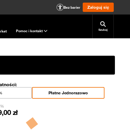
Zaloguj się
Bez barier
Szukaj
Pomoc i kontakt
rket
atności:
Płatne Jednorazowo
0%
 0%
9,00
zł