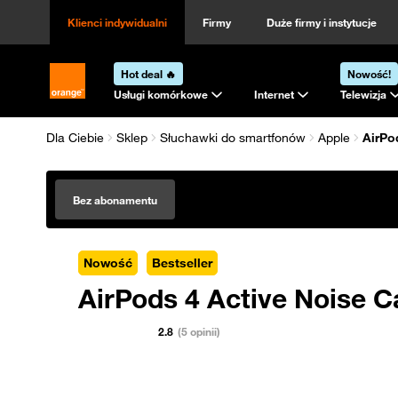
Klienci indywidualni
Firmy
Duże firmy i instytucje
Hot deal 🔥
Nowość!
Strona główna Orange.pl
Usługi komórkowe
Internet
Telewizja
Dla Ciebie
Sklep
Słuchawki do smartfonów
Apple
AirPo
Bez abonamentu
Nowość
Bestseller
AirPods 4 Active Noise C
2.8
(5 opinii)