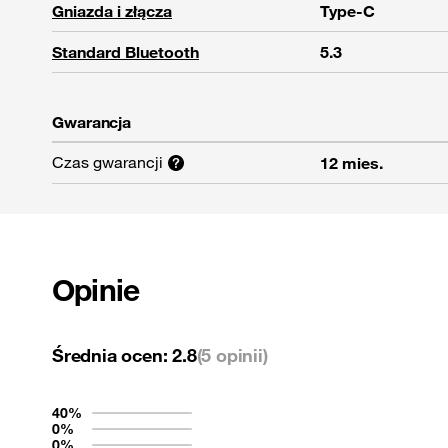
Gniazda i złącza
Type-C
Standard Bluetooth
5.3
Gwarancja
Czas gwarancji
12 mies.
Opinie
Średnia ocen:
2.8
(5 opinii)
40%
0%
0%