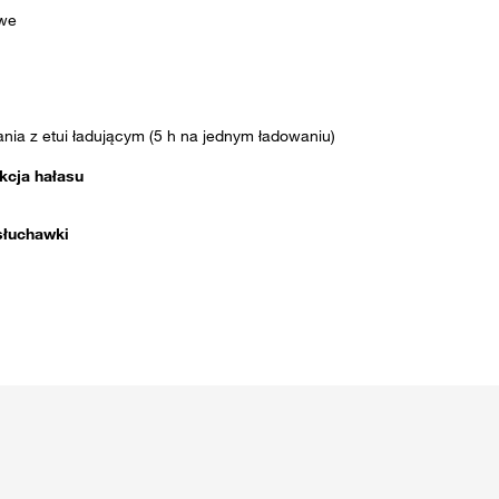
we
nia z etui ładującym (5 h na jednym ładowaniu)
kcja hałasu
słuchawki