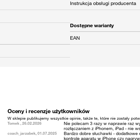
Instrukcja obsługi producenta
Dostępne warianty
EAN
Oceny i recenzje użytkowników
W sklepie publikujemy wszystkie opinie, także te, które nie zostały po
Tomek , 26.02.2026
Nie polecam 3 razy w naprawie raz w
rozłączaniem z iPhonem, iPad - nie w
coach_jarzabek, 01.07.2025
Bardzo dobre słuchawki - dodatkowe o
kontrolę aparatu w iPhone czy nagrywa