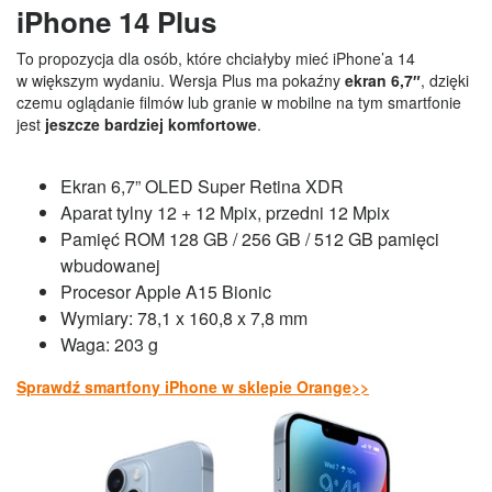
iPhone 14 Plus
To propozycja dla osób, które chciałyby mieć iPhone’a 14
w większym wydaniu. Wersja Plus ma pokaźny
ekran 6,7″
, dzięki
czemu oglądanie filmów lub granie w mobilne na tym smartfonie
jest
jeszcze bardziej komfortowe
.
Ekran 6,7” OLED Super Retina XDR
Aparat tylny 12 + 12 Mpix, przedni 12 Mpix
Pamięć ROM 128 GB / 256 GB / 512 GB pamięci
wbudowanej
Procesor Apple A15 Bionic
Wymiary: 78,1 x 160,8 x 7,8 mm
Waga: 203 g
Sprawdź smartfony iPhone w sklepie Orange>>