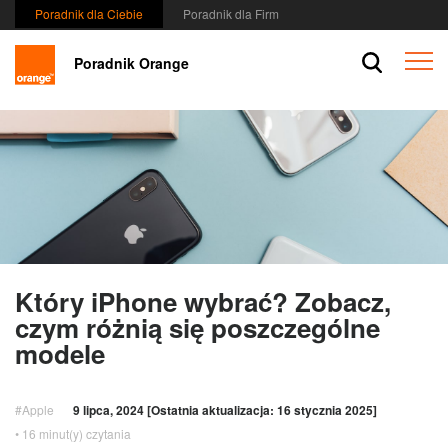
przejdź
Poradnik dla Ciebie
Poradnik dla Firm
do
Przej
Menu
Menu
Poradnik Orange
do
-
sekcji
Wybierz
Szuka
rodzaj
/
klienta
Koszy
Szukaj
/
Zalog
Który iPhone wybrać? Zobacz,
czym różnią się poszczególne
modele
#Apple
9 lipca, 2024 [Ostatnia aktualizacja: 16 stycznia 2025]
• 16 minut(y) czytania