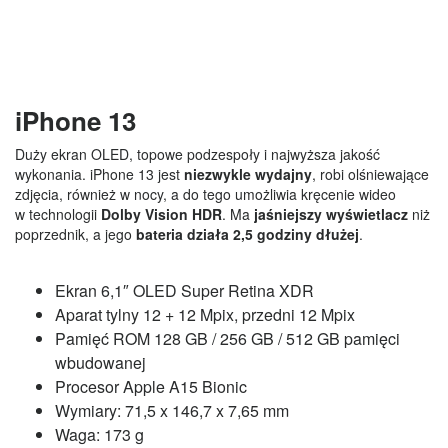
iPhone 13
Duży ekran OLED, topowe podzespoły i najwyższa jakość
wykonania. iPhone 13 jest
niezwykle wydajny
, robi olśniewające
zdjęcia, również w nocy, a do tego umożliwia kręcenie wideo
w technologii
Dolby Vision HDR
. Ma
jaśniejszy wyświetlacz
niż
poprzednik, a jego
bateria działa 2,5 godziny dłużej
.
Ekran 6,1″ OLED Super Retina XDR
Aparat tylny 12 + 12 Mpix, przedni 12 Mpix
Pamięć ROM 128 GB / 256 GB / 512 GB pamięci
wbudowanej
Procesor Apple A15 Bionic
Wymiary: 71,5 x 146,7 x 7,65 mm
Waga: 173 g