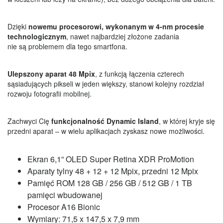
Dzięki
nowemu procesorowi, wykonanym w 4-nm procesie
technologicznym
, nawet najbardziej złożone zadania
nie są problemem dla tego smartfona.
Ulepszony aparat 48 Mpix
, z funkcją łączenia czterech
sąsiadujących pikseli w jeden większy, stanowi kolejny rozdział
rozwoju fotografii mobilnej.
Zachwyci Cię
funkcjonalność Dynamic Island
, w której kryje się
przedni aparat – w wielu aplikacjach zyskasz nowe możliwości.
Ekran 6,1” OLED Super Retina XDR ProMotion
Aparaty tylny 48 + 12 + 12 Mpix, przedni 12 Mpix
Pamięć ROM 128 GB / 256 GB / 512 GB / 1 TB
pamięci wbudowanej
Procesor A16 Bionic
Wymiary: 71,5 x 147,5 x 7,9 mm