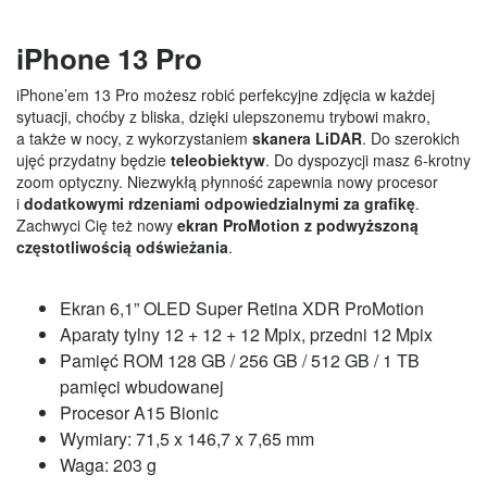
iPhone 13 Pro
iPhone’em 13 Pro możesz robić perfekcyjne zdjęcia w każdej
sytuacji, choćby z bliska, dzięki ulepszonemu trybowi makro,
a także w nocy, z wykorzystaniem
skanera LiDAR
. Do szerokich
ujęć przydatny będzie
teleobiektyw
. Do dyspozycji masz 6-krotny
zoom optyczny. Niezwykłą płynność zapewnia nowy procesor
i
dodatkowymi rdzeniami odpowiedzialnymi za grafikę
.
Zachwyci Cię też nowy
ekran ProMotion z podwyższoną
częstotliwością odświeżania
.
Ekran 6,1” OLED Super Retina XDR ProMotion
Aparaty tylny 12 + 12 + 12 Mpix, przedni 12 Mpix
Pamięć ROM 128 GB / 256 GB / 512 GB / 1 TB
pamięci wbudowanej
Procesor A15 Bionic
Wymiary: 71,5 x 146,7 x 7,65 mm
Waga: 203 g