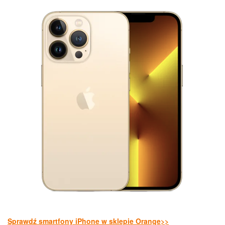
Sprawdź smartfony iPhone w sklepie Orange>>