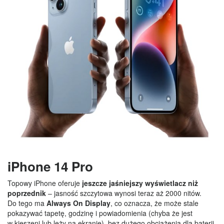
iPhone 14 Pro
Topowy iPhone oferuje
jeszcze jaśniejszy wyświetlacz niż
poprzednik
– jasność szczytowa wynosi teraz aż 2000 nitów.
Do tego ma
Always On Display
, co oznacza, że może stale
pokazywać tapetę, godzinę i powiadomienia (chyba że jest
w kieszeni lub leży na ekranie), bez dużego obciążenia dla baterii.