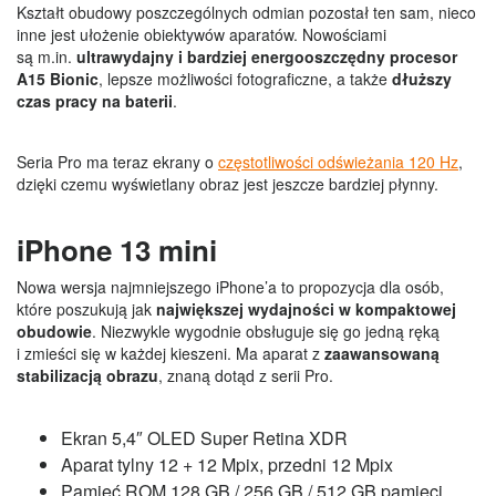
Kształt obudowy poszczególnych odmian pozostał ten sam, nieco
inne jest ułożenie obiektywów aparatów. Nowościami
są m.in.
ultrawydajny i bardziej energooszczędny procesor
A15 Bionic
, lepsze możliwości fotograficzne, a także
dłuższy
czas pracy na baterii
.
Seria Pro ma teraz ekrany o
częstotliwości odświeżania 120 Hz
,
dzięki czemu wyświetlany obraz jest jeszcze bardziej płynny.
iPhone 13 mini
Nowa wersja najmniejszego iPhone’a to propozycja dla osób,
które poszukują jak
największej wydajności w kompaktowej
obudowie
. Niezwykle wygodnie obsługuje się go jedną ręką
i zmieści się w każdej kieszeni. Ma aparat z
zaawansowaną
stabilizacją obrazu
, znaną dotąd z serii Pro.
Ekran 5,4″ OLED Super Retina XDR
Aparat tylny 12 + 12 Mpix, przedni 12 Mpix
Pamięć ROM 128 GB / 256 GB / 512 GB pamięci