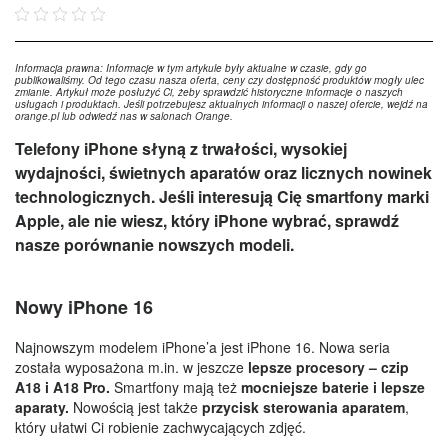
Informacja prawna: Informacje w tym artykule były aktualne w czasie, gdy go
publikowaliśmy. Od tego czasu nasza oferta, ceny czy dostępność produktów mogły ulec
zmianie. Artykuł może posłużyć Ci, żeby sprawdzić historyczne informacje o naszych
usługach i produktach. Jeśli potrzebujesz aktualnych informacji o naszej ofercie, wejdź na
orange.pl lub odwiedź nas w salonach Orange.
Telefony iPhone słyną z trwałości, wysokiej
wydajności, świetnych aparatów oraz licznych nowinek
technologicznych. Jeśli interesują Cię smartfony marki
Apple, ale nie wiesz, który iPhone wybrać, sprawdź
nasze porównanie nowszych modeli.
Nowy iPhone 16
Najnowszym modelem iPhone’a jest iPhone 16. Nowa seria
została wyposażona m.in. w jeszcze
lepsze procesory – czip
A18 i A18 Pro.
Smartfony mają też
mocniejsze baterie i lepsze
aparaty.
Nowością jest także
przycisk sterowania aparatem
,
który ułatwi Ci robienie zachwycających zdjęć.