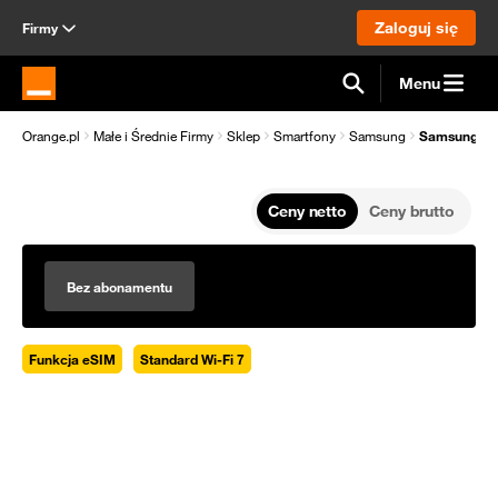
Zaloguj się
Firmy
Menu
Strona główna Orange.pl
Orange.pl
Małe i Średnie Firmy
Sklep
Smartfony
Samsung
Samsung Gal
Ceny netto
Ceny brutto
Bez abonamentu
Funkcja eSIM
Standard Wi-Fi 7