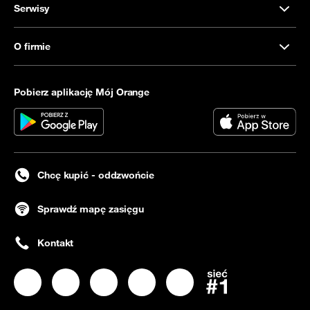
Serwisy
O firmie
Pobierz aplikację Mój Orange
Chcę kupić - oddzwońcie
Sprawdź mapę zasięgu
Kontakt
Nasz profil na
Nasz profil na
Facebook
Nasz profil na
Instagram
Nasz profil na
LinkedIN
Nasz profil na
YouTube
Twitter