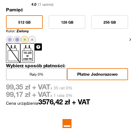
4.0
(1 opinia)
Pamięć
512 GB
128 GB
256 GB
Kolor:
Zielony
Pok
10
-
25
W
USB PD
Wybierz sposób płatności:
Płatne Jednorazowo
Raty 0%
99,35
zł + VAT
x 35 rat 0%
99,17
zł + VAT
x 1 rata 0%
3576,42
zł + VAT
Cena urządzenia