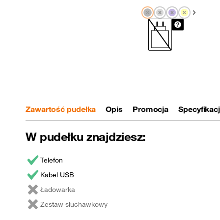
Pokaż nas
Zawartość pudełka
Opis
Promocja
Specyfikac
W pudełku znajdziesz:
Telefon
Kabel USB
Ładowarka
Zestaw słuchawkowy