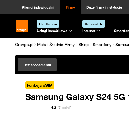
Klienci indywidualni
Firmy
Duże firmy i instytucje
Hit dla firm
Hot deal 🔥
Strona główna Orange.pl
Usługi komórkowe
Internet
Smartfon
Orange.pl
Małe i Średnie Firmy
Sklep
Smartfony
Samsu
Bez abonamentu
Funkcja eSIM
Samsung Galaxy S24 5G
4.3
(7 opinii)