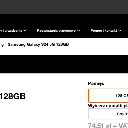
y i urządzenia
Rozwiązania biznesowe
Pomoc i kontakt
ng
Samsung Galaxy S24 5G 128GB
Pamięć
 128GB
128 G
Wybierz sposób pł
Raty 
74,51
zł + VA