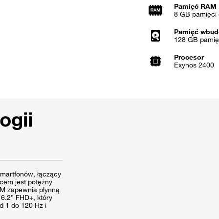
Pamięć RAM
8 GB pamięci 
Pamięć wbu
128 GB pamię
Procesor
Exynos 2400
ogii
martfonów, łączący
cem jest potężny
AM zapewnia płynną
 6.2” FHD+, który
d 1 do 120 Hz i