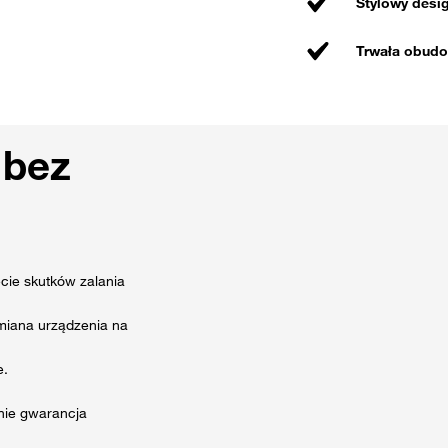
Stylowy desi
Trwała obudo
 bez
ie skutków zalania
ymiana urządzenia na
e.
nie gwarancja