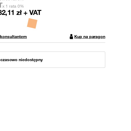
T
x 1 rata 0%
82,11
zł + VAT
 konsultantem
Kup na paragon
mczasowo niedostępny