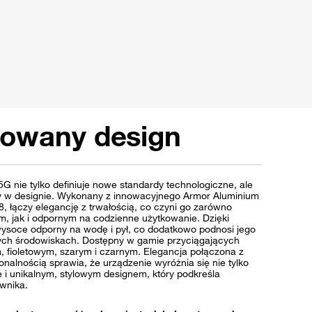
nowany design
 nie tylko definiuje nowe standardy technologiczne, ale
y w designie. Wykonany z innowacyjnego Armor Aluminium
, łączy elegancję z trwałością, co czyni go zarówno
ym, jak i odpornym na codzienne użytkowanie. Dzięki
t wysoce odporny na wodę i pył, co dodatkowo podnosi jego
ch środowiskach. Dostępny w gamie przyciągających
m, fioletowym, szarym i czarnym. Elegancja połączona z
alnością sprawia, że urządzenie wyróżnia się nie tylko
e i unikalnym, stylowym designem, który podkreśla
wnika.