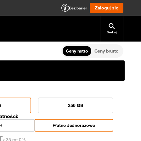
Zaloguj się
Bez barier
Szukaj
Ceny netto
Ceny brutto
B
256 GB
atności:
Płatne Jednorazowo
0%
T
x 35 rat 0%