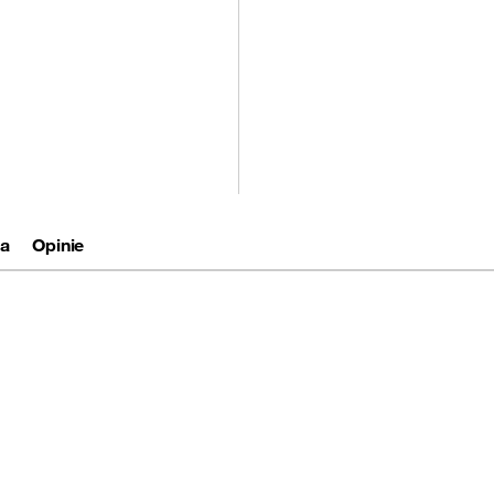
tępny
ja
Opinie