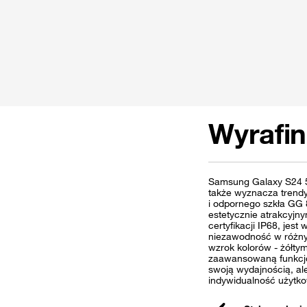
Wyrafi
Samsung Galaxy S24 5G
także wyznacza trend
i odpornego szkła GG 8
estetycznie atrakcyjn
certyfikacji IP68, jes
niezawodność w różny
wzrok kolorów - żółty
zaawansowaną funkcjon
swoją wydajnością, al
indywidualność użytko