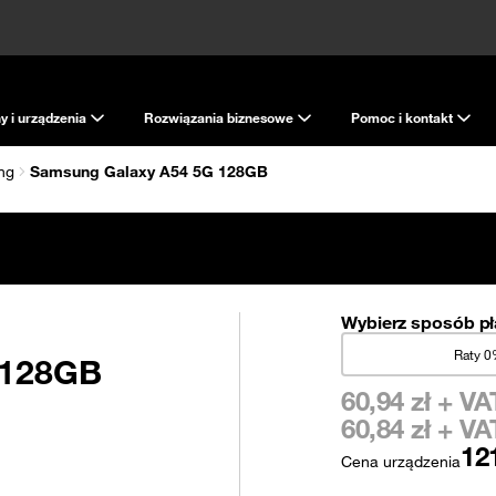
y i urządzenia
Rozwiązania biznesowe
Pomoc i kontakt
ng
Samsung Galaxy A54 5G 128GB
Wybierz sposób pł
Raty 
 128GB
60,94
zł + VA
60,84
zł + VA
12
Cena urządzenia