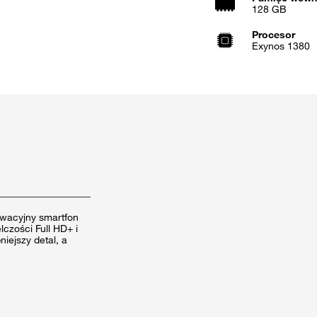
128 GB
Procesor
Exynos 1380
wacyjny smartfon
zości Full HD+ i
iejszy detal, a