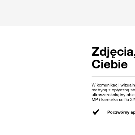
Zdjęcia
Ciebie
W komunikacji wizualn
matrycą z optyczną st
ultraszerokokątny obi
MP i kamerka selfie 32 
Poczwórny ap