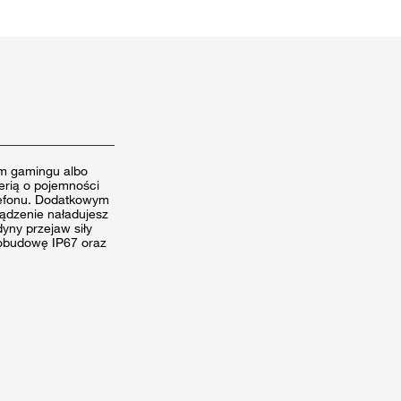
em gamingu albo
erią o pojemności
lefonu. Dodatkowym
ządzenie naładujesz
dyny przejaw siły
obudowę IP67 oraz