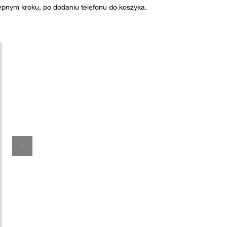
ępnym kroku, po dodaniu telefonu do koszyka.
Poprzednie wideo
SAMSUNG GALAXY A54 | Warty zak