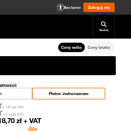
Zaloguj się
Bez barier
Szukaj
Ceny netto
Ceny brutto
atności:
Płatne Jednorazowo
0%
T
x 19 rat 0%
T
x 1 rata 0%
18,70
zł + VAT