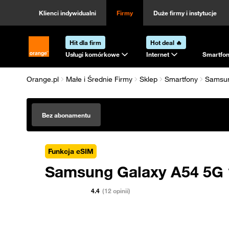
Klienci indywidualni
Firmy
Duże firmy i instytucje
Hit dla firm
Hot deal 🔥
Strona główna Orange.pl
Usługi komórkowe
Internet
Smartfon
Orange.pl
Małe i Średnie Firmy
Sklep
Smartfony
Samsu
Bez abonamentu
Funkcja eSIM
Samsung Galaxy A54 5G
4.4
(12 opinii)