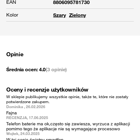
EAN
8806095781730
Kolor
Szary
Zielony
Opinie
Średnia ocen:
4.0
(3 opinie)
Oceny i recenzje użytkowników
W sklepie publikujemy wszystkie opinie, także te, które nie zostały
potwierdzone zakupem.
Dominika , 26.02.2026
Fajna
RECENZJA, 17.06.2025
Telefon baterie ma ok,często się zawiesza, wyrzuca z aplikacji
pomimo tego że aplikacje nie są wymagające procesowo
Wojtek, 24.03.2025
W tej cenie świetny smartfon