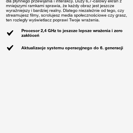
dla płynnego przewijania i interakcji. Duży 6,7-calowy ekran z
mniejszymi ramkami sprawia, że każdy obraz jest jeszcze
wyraźniejszy i bardziej realny. Dlatego niezależnie od tego, czy
streamujesz filmy, scrolujesz media społecznościowe czy grasz,
ten rozległy wyświetlacz poprawi Twoje wrażenia.
Procesor 2,4 GHz to jeszcze lepsze wrażenia i zero
zakłóceń
Aktualizacje systemu operacyjnego do 6. generacji