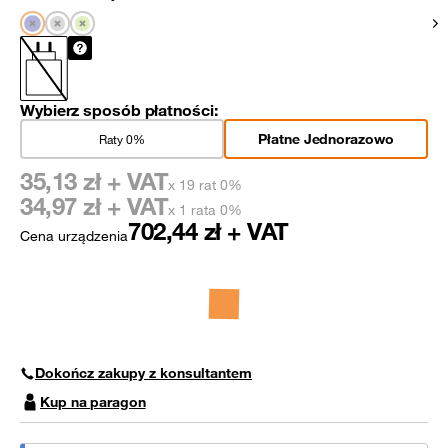
Pok
Wybierz sposób płatności:
Płatne Jednorazowo
Raty 0%
35,13
zł + VAT
x 19 rat 0%
34,97
zł + VAT
x 1 rata 0%
702,44
zł + VAT
Cena urządzenia
Dokończ zakupy z konsultantem
Kup na paragon