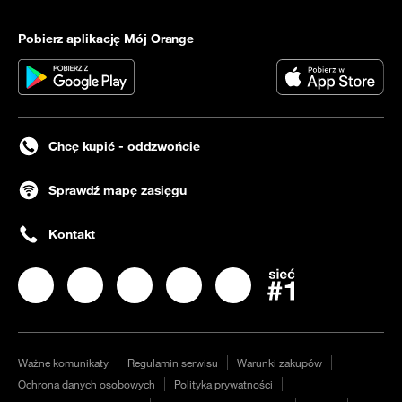
Pobierz aplikację Mój Orange
Chcę kupić - oddzwońcie
Sprawdź mapę zasięgu
Kontakt
Nasz profil na
Nasz profil na
Facebook
Nasz profil na
Instagram
Nasz profil na
LinkedIN
Nasz profil na
YouTube
Twitter
Ważne komunikaty
Regulamin serwisu
Warunki zakupów
Ochrona danych osobowych
Polityka prywatności