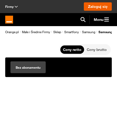
Zaloguj się
Firmy
Menu
Strona główna Orange.pl
Orange.pl
Małe i Średnie Firmy
Sklep
Smartfony
Samsung
Samsung Gal
Ceny netto
Ceny brutto
Bez abonamentu