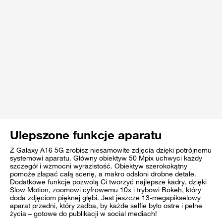
Ulepszone funkcje aparatu
Z Galaxy A16 5G zrobisz niesamowite zdjęcia dzięki potrójnemu
systemowi aparatu. Główny obiektyw 50 Mpix uchwyci każdy
szczegół i wzmocni wyrazistość. Obiektyw szerokokątny
pomoże złapać całą scenę, a makro odsłoni drobne detale.
Dodatkowe funkcje pozwolą Ci tworzyć najlepsze kadry, dzięki
Slow Motion, zoomowi cyfrowemu 10x i trybowi Bokeh, który
doda zdjęciom pięknej głębi. Jest jeszcze 13-megapikselowy
aparat przedni, który zadba, by każde selfie było ostre i pełne
życia – gotowe do publikacji w social mediach!