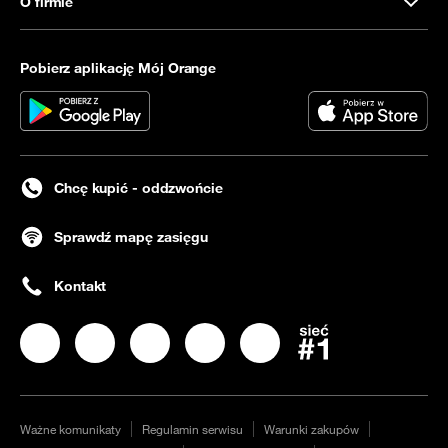
O firmie
Pobierz aplikację Mój Orange
Chcę kupić - oddzwońcie
Sprawdź mapę zasięgu
Kontakt
Nasz profil na
Nasz profil na
Facebook
Nasz profil na
Instagram
Nasz profil na
LinkedIN
Nasz profil na
YouTube
Twitter
Ważne komunikaty
Regulamin serwisu
Warunki zakupów