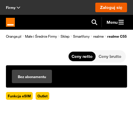
Zaloguj się
Firmy
Menu
Strona główna Orange.pl
Orange.pl
Małe i Średnie Firmy
Sklep
Smartfony
realme
realme C55 8/2
Ceny netto
Ceny brutto
Bez abonamentu
Funkcja eSIM
Outlet