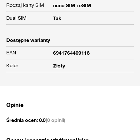
Rodzaj karty SIM
nano SIM i eSIM
Dual SIM
Tak
Dostępne warianty
EAN
6941764409118
Kolor
Złoty
Opinie
Średnia ocen:
0.0
(0 opinii)