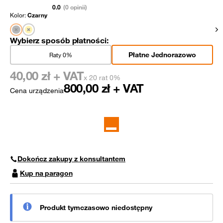
0.0
(0 opinii)
Kolor:
Czarny
Pok
Wybierz sposób płatności:
Płatne Jednorazowo
Raty 0%
40,00
zł + VAT
x 20 rat 0%
800,00
zł + VAT
Cena urządzenia
Dokończ zakupy z konsultantem
Kup na paragon
Produkt tymczasowo niedostępny