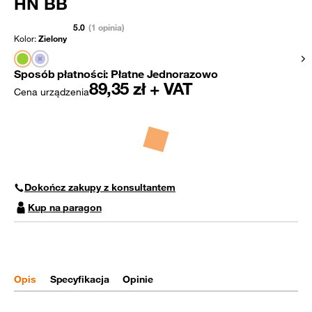
HN BB
5.0
(1 opinia)
Kolor:
Zielony
Pok
Sposób płatności:
Płatne Jednorazowo
89,35
zł + VAT
Cena urządzenia
Dokończ zakupy z konsultantem
Kup na paragon
Opis
Specyfikacja
Opinie