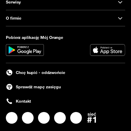
Serwisy
O firmie
Pobierz aplikację Mój Orange
Chcę kupić - oddzwońcie
Sprawdź mapę zasięgu
Kontakt
Nasz profil na
Nasz profil na
Facebook
Nasz profil na
Instagram
Nasz profil na
LinkedIN
Nasz profil na
YouTube
Twitter