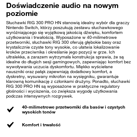
Doświadczenie audio na nowym
poziomie
Słuchawki RIG 300 PRO HN stanowią idealny wybór dla graczy
Nintendo Switch, którzy poszukują zestawu słuchawkowego
wyróżniającego się wyjątkową jakością dźwięku, komfortem
użytkowania i trwałością. Wyposażone w 40-milimetrowe
przetworniki, słuchawki RIG 300 oferują głębokie basy oraz
krystalicznie czyste tony wysokie, co ułatwia lokalizowanie
kroków przeciwnika i określanie jego pozycji w grze. Ich
ultralekka, a zarazem wytrzymała konstrukcja sprawia, że są
idealne do długich sesji gamingowych, zapewniając komfort bez
wywoływania uczucia dyskomfortu. Miękko wyściełane
nauszniki oraz pałąk zapewniają dodatkowy komfort, a
dyskretny, wysuwany mikrofon na wysięgniku, gwarantuje
klarowną komunikację z członkami drużyny. Ponadto, słuchawki
RIG 300 PRO HN są wyposażone w praktyczne regulatory
głośności i wyciszenia, co zwiększa wygodę użytkowania
podczas intensywnych rozgrywek.
40-milimetrowe przetworniki dla basów i czystych
wysokich tonów
Komfort i trwałość