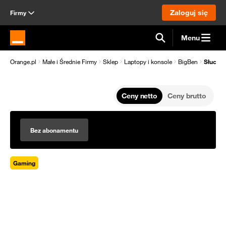
Zaloguj się
Firmy
Menu
Strona główna Orange.pl
Orange.pl
Małe i Średnie Firmy
Sklep
Laptopy i konsole
BigBen
Słucha
Ceny netto
Ceny brutto
Bez abonamentu
Gaming