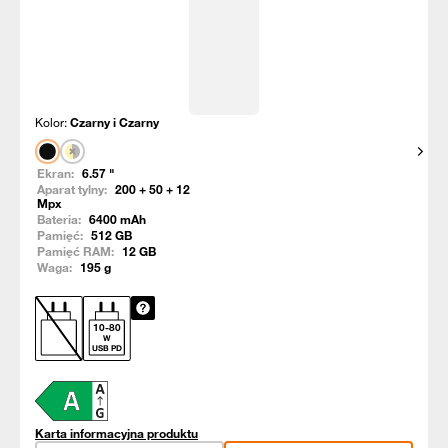
Kolor:
Czarny i Czarny
Pokaż
Ekran:
6.57
"
Aparat tylny:
200 + 50 + 12
Mpx
Bateria:
6400
mAh
Pamięć:
512
GB
Pamięć RAM:
12
GB
Waga:
195
g
10
-
80
W
USB PD
Karta informacyjna produktu