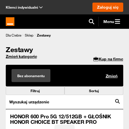
Zaloguj się
Klienci indywidualni
Menu
Strona główna Orange.pl
Dla Ciebie
Sklep
Zestawy
Zestawy
Zmień kategorię
Kup na firmę
Bez abonamentu
Zmień
Filtruj
Sortuj
Wyszukaj urządzenie
HONOR 600 Pro 5G 12/512GB + GŁOŚNIK
HONOR CHOICE BT SPEAKER PRO