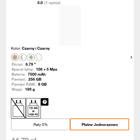
5.0
(1 opinia)
Kolor:
Czarny i Czarny
Pokaż
Ekran:
6.79
"
Aparat tylny:
108 + 5
Mpx
Bateria:
7500
mAh
Pamięć:
256
GB
Pamięć RAM:
8
GB
Waga:
189
g
10
-
66
W
USB PD
Raty 0%
Płatne Jednorazowo