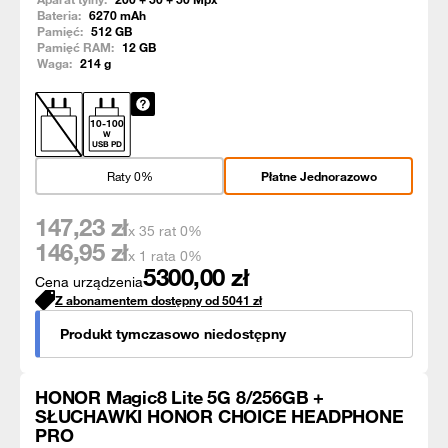
Bateria:
6270
mAh
Pamięć:
512
GB
Pamięć RAM:
12
GB
Waga:
214
g
10
-
100
W
USB PD
Raty 0%
Płatne Jednorazowo
147,23
zł
x 35 rat 0%
146,95
zł
x 1 rata 0%
5300,00
zł
Cena urządzenia
Z abonamentem dostępny od
5041
zł
Produkt tymczasowo niedostępny
HONOR Magic8 Lite 5G 8/256GB +
SŁUCHAWKI HONOR CHOICE HEADPHONE
PRO