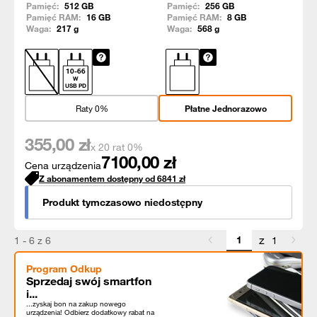
Pamięć:
512
GB
Pamięć:
256
GB
Pamięć RAM:
16
GB
Pamięć RAM:
8
GB
Waga:
217
g
Waga:
568
g
10
-
66
W
USB PD
Raty 0%
Płatne Jednorazowo
355,00
zł
x 20 rat 0%
7100,00
zł
Cena urządzenia
Z abonamentem dostępny od
6841
zł
Produkt tymczasowo niedostępny
z
1 - 6 z 6
1
Program Odkup
Sprzedaj swój smartfon
i...
...zyskaj bon na zakup nowego
urządzenia! Odbierz dodatkowy rabat na