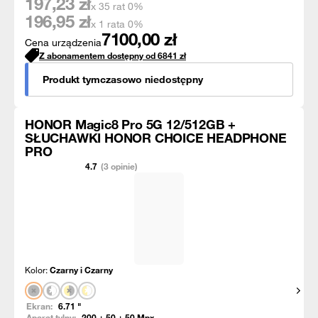
197,23
zł
x 35 rat 0%
196,95
zł
x 1 rata 0%
7100,00
zł
Cena urządzenia
Z abonamentem dostępny od
6841
zł
Produkt tymczasowo niedostępny
HONOR Magic8 Pro 5G 12/512GB +
SŁUCHAWKI HONOR CHOICE HEADPHONE
PRO
4.7
(3 opinie)
Kolor:
Czarny i Czarny
Pokaż
Ekran:
6.71
"
Aparat tylny:
200 + 50 + 50
Mpx