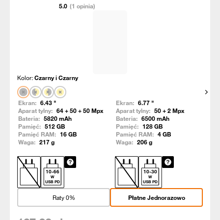
5.0
(1 opinia)
Kolor:
Czarny i Czarny
Pokaż
Ekran:
6.43
"
Ekran:
6.77
"
Aparat tylny:
64 + 50 + 50
Mpx
Aparat tylny:
50 + 2
Mpx
Bateria:
5820
mAh
Bateria:
6500
mAh
Pamięć:
512
GB
Pamięć:
128
GB
Pamięć RAM:
16
GB
Pamięć RAM:
4
GB
Waga:
217
g
Waga:
206
g
10
-
66
10
-
30
W
W
USB PD
USB PD
Raty 0%
Płatne Jednorazowo