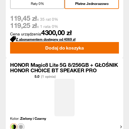
Raty 0%
Płatne Jednorazowo
119,45
zł
x 35 rat 0%
119,25
zł
x 1 rata 0%
4300,00
zł
Cena urządzenia
Z abonamentem dostępny od
4069
zł
Dodaj do koszyka
HONOR Magic8 Lite 5G 8/256GB + GŁOŚNIK
HONOR CHOICE BT SPEAKER PRO
5.0
(1 opinia)
Kolor:
Zielony i Czarny
Pokaż