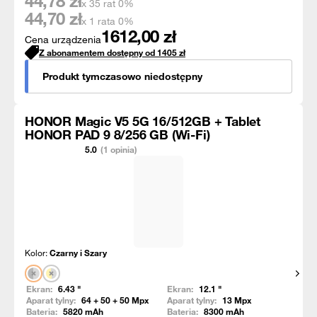
44,78
zł
x 35 rat 0%
44,70
zł
x 1 rata 0%
1612,00
zł
Cena urządzenia
Z abonamentem dostępny od
1405
zł
Produkt tymczasowo niedostępny
HONOR Magic V5 5G 16/512GB + Tablet
HONOR PAD 9 8/256 GB (Wi-Fi)
5.0
(1 opinia)
Kolor:
Czarny i Szary
Pokaż
Ekran:
6.43
"
Ekran:
12.1
"
Aparat tylny:
64 + 50 + 50
Mpx
Aparat tylny:
13
Mpx
Bateria:
5820
mAh
Bateria:
8300
mAh