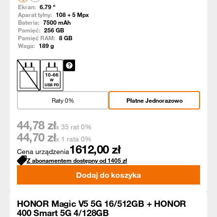
Ekran:
6.79
"
Aparat tylny:
108 + 5
Mpx
Bateria:
7500
mAh
Pamięć:
256
GB
Pamięć RAM:
8
GB
Waga:
189
g
10
-
66
W
USB PD
Raty 0%
Płatne Jednorazowo
44,78
zł
x 35 rat 0%
44,70
zł
x 1 rata 0%
1612,00
zł
Cena urządzenia
Z abonamentem dostępny od
1405
zł
Dodaj do koszyka
HONOR Magic V5 5G 16/512GB + HONOR
400 Smart 5G 4/128GB