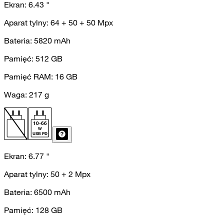
Ekran:
6.43
"
Aparat tylny:
64 + 50 + 50
Mpx
Bateria:
5820
mAh
Pamięć:
512
GB
Pamięć RAM:
16
GB
Waga:
217
g
10
-
66
W
USB PD
Ekran:
6.77
"
Aparat tylny:
50 + 2
Mpx
Bateria:
6500
mAh
Pamięć:
128
GB