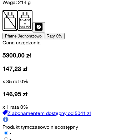
Waga:
214
g
10
-
100
W
USB PD
Płatne Jednorazowo
Raty 0%
Cena urządzenia
5300,00
zł
147,23
zł
x 35 rat 0%
146,95
zł
x 1 rata 0%
Z abonamentem dostępny od
5041
zł
Produkt tymczasowo niedostępny