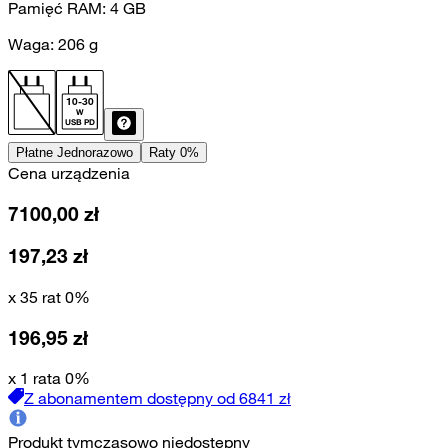
Pamięć RAM:
4
GB
Waga:
206
g
10
-
30
W
USB PD
Płatne Jednorazowo
Raty 0%
Cena urządzenia
7100,00
zł
197,23
zł
x 35 rat 0%
196,95
zł
x 1 rata 0%
Z abonamentem dostępny od
6841
zł
Produkt tymczasowo niedostępny