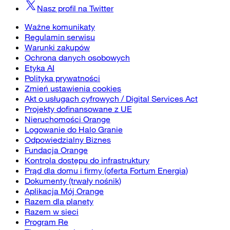
Nasz profil na
Twitter
Ważne komunikaty
Regulamin serwisu
Warunki zakupów
Ochrona danych osobowych
Etyka AI
Polityka prywatności
Zmień ustawienia cookies
Akt o usługach cyfrowych / Digital Services Act
Projekty dofinansowane z UE
Nieruchomości Orange
Logowanie do Halo Granie
Odpowiedzialny Biznes
Fundacja Orange
Kontrola dostępu do infrastruktury
Prąd dla domu i firmy (oferta Fortum Energia)
Dokumenty (trwały nośnik)
Aplikacja Mój Orange
Razem dla planety
Razem w sieci
Program Re