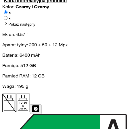
Karta informacyjna produktu
Kolor:
Czarny i Czarny
Pokaż następny
Ekran:
6.57
"
Aparat tylny:
200 + 50 + 12
Mpx
Bateria:
6400
mAh
Pamięć:
512
GB
Pamięć RAM:
12
GB
Waga:
195
g
10
-
80
W
USB PD