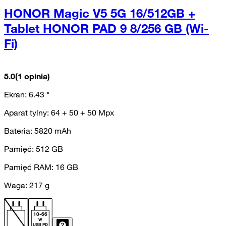
HONOR Magic V5 5G 16/512GB +
Tablet HONOR PAD 9 8/256 GB (Wi-
Fi)
5.0
(1 opinia)
Ekran:
6.43
"
Aparat tylny:
64 + 50 + 50
Mpx
Bateria:
5820
mAh
Pamięć:
512
GB
Pamięć RAM:
16
GB
Waga:
217
g
10
-
66
W
USB PD