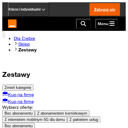
Zaloguj się
Klienci indywidualni
Menu
Strona główna Orange.pl
Dla Ciebie
Sklep
Zestawy
Zestawy
Zmień kategorię
Kup na firmę
Kup na firmę
Wybierz ofertę:
Bez abonamentu
Z abonamentem komórkowym
Z internetem mobilnym 5G dla domu
Z pakietem usług
Bez abonamentu