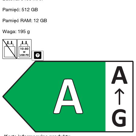
Pamięć:
512
GB
Pamięć RAM:
12
GB
Waga:
195
g
10
-
80
W
USB PD