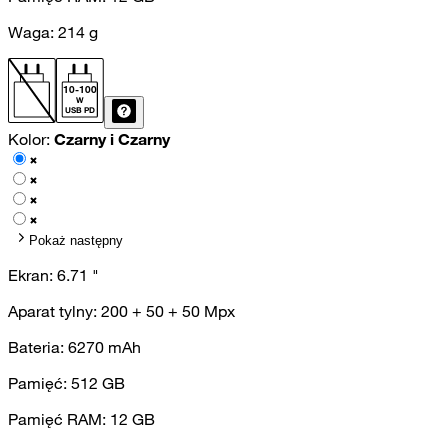
Waga:
214
g
10
-
100
W
USB PD
Kolor:
Czarny i Czarny
Pokaż następny
Ekran:
6.71
"
Aparat tylny:
200 + 50 + 50
Mpx
Bateria:
6270
mAh
Pamięć:
512
GB
Pamięć RAM:
12
GB