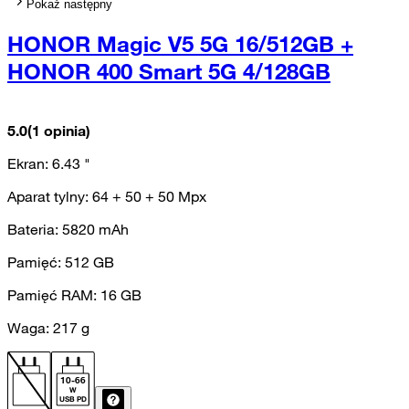
Pokaż następny
HONOR Magic V5 5G 16/512GB +
HONOR 400 Smart 5G 4/128GB
5.0
(1 opinia)
Ekran:
6.43
"
Aparat tylny:
64 + 50 + 50
Mpx
Bateria:
5820
mAh
Pamięć:
512
GB
Pamięć RAM:
16
GB
Waga:
217
g
10
-
66
W
USB PD