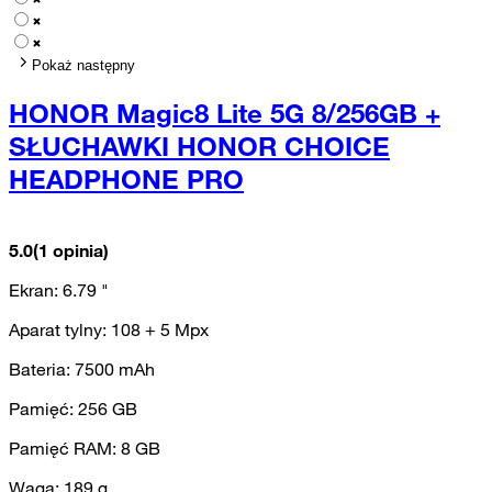
Pokaż następny
HONOR Magic8 Lite 5G 8/256GB +
SŁUCHAWKI HONOR CHOICE
HEADPHONE PRO
5.0
(1 opinia)
Ekran:
6.79
"
Aparat tylny:
108 + 5
Mpx
Bateria:
7500
mAh
Pamięć:
256
GB
Pamięć RAM:
8
GB
Waga:
189
g