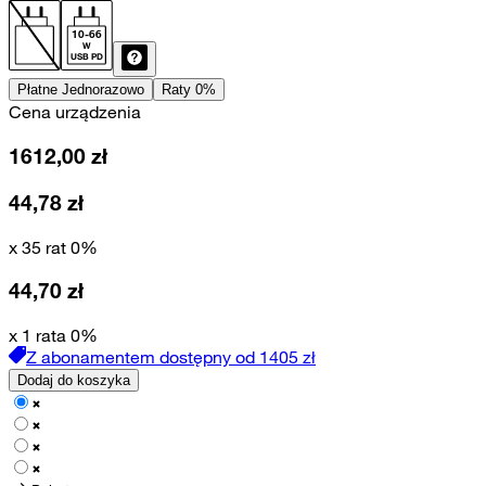
10
-
66
W
USB PD
Płatne Jednorazowo
Raty 0%
Cena urządzenia
1612,00
zł
44,78
zł
x 35 rat 0%
44,70
zł
x 1 rata 0%
Z abonamentem dostępny od
1405
zł
Dodaj do koszyka