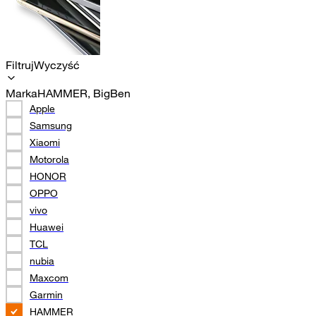
Filtruj
Wyczyść
Marka
HAMMER, BigBen
Apple
Samsung
Xiaomi
Motorola
HONOR
OPPO
vivo
Huawei
TCL
nubia
Maxcom
Garmin
HAMMER