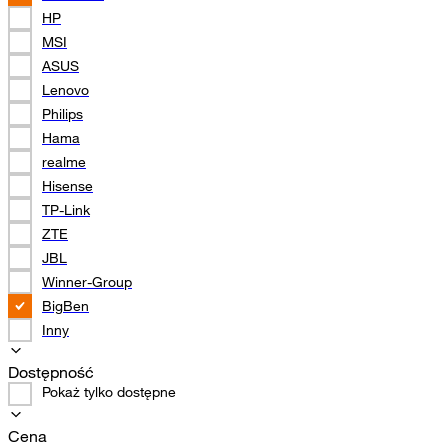
HP
MSI
ASUS
Lenovo
Philips
Hama
realme
Hisense
TP-Link
ZTE
JBL
Winner-Group
BigBen
Inny
Dostępność
Pokaż tylko dostępne
Cena