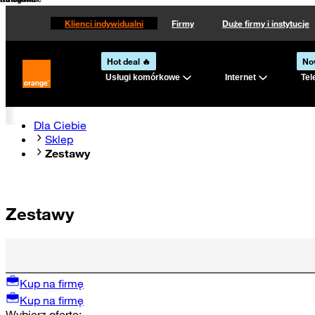
Kategoria
Kategoria
Sortowanie
Klienci indywidualni
Firmy
Duże firmy i instytucje
Hot deal 🔥
No
Usługi komórkowe
Internet
Tel
Strona główna Orange.pl
Dla Ciebie
Sklep
Zestawy
Zestawy
Kup na firmę
Kup na firmę
Wybierz ofertę: