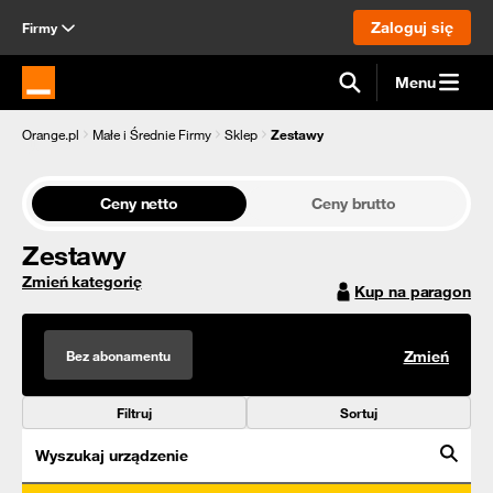
Zaloguj się
Firmy
Menu
Strona główna Orange.pl
Orange.pl
Małe i Średnie Firmy
Sklep
Zestawy
Ceny netto
Ceny brutto
Zestawy
Zmień kategorię
Kup na paragon
Bez abonamentu
Zmień
Filtruj
Sortuj
Wyszukaj urządzenie