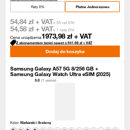
Raty 0%
Płatne Jednorazowo
54,84
zł + VAT
x 35 rat 0%
54,58
zł + VAT
x 1 rata 0%
1973,98
zł + VAT
Cena urządzenia
Z abonamentem taniej nawet o
641,98
zł
+ VAT
Dodaj do koszyka
Samsung Galaxy A57 5G 8/256 GB +
Samsung Galaxy Watch Ultra eSIM (2025)
5.0
(1 opinia)
Kolor:
Niebieski i Srebrny