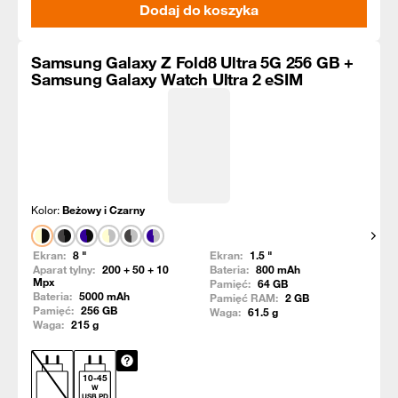
Dodaj do koszyka
Samsung Galaxy Z Fold8 Ultra 5G 256 GB +
Samsung Galaxy Watch Ultra 2 eSIM
Kolor:
Beżowy i Czarny
Pokaż
Ekran:
8
"
Ekran:
1.5
"
Aparat tylny:
200 + 50 + 10
Bateria:
800
mAh
Mpx
Pamięć:
64
GB
Bateria:
5000
mAh
Pamięć RAM:
2
GB
Pamięć:
256
GB
Waga:
61.5
g
Waga:
215
g
10
-
45
W
USB PD