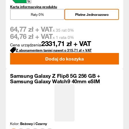
Karta informacyjna produktu
Raty 0%
Płatne Jednorazowo
64,77
zł + VAT
x 35 rat 0%
64,76
zł + VAT
x 1 rata 0%
2331,71
zł + VAT
Cena urządzenia
Z abonamentem taniej nawet o
315,71
zł
+ VAT
Dodaj do koszyka
Samsung Galaxy Z Flip8 5G 256 GB +
Samsung Galaxy Watch9 40mm eSIM
Kolor:
Beżowy i Czarny