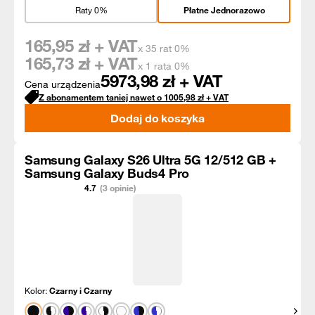
Raty 0%
Płatne Jednorazowo
165,95
zł + VAT
x 35 rat 0%
165,73
zł + VAT
x 1 rata 0%
5973,98
zł + VAT
Cena urządzenia
Z abonamentem taniej nawet o
1005,98
zł
+ VAT
Dodaj do koszyka
Samsung Galaxy S26 Ultra 5G 12/512 GB +
Samsung Galaxy Buds4 Pro
4.7
(3 opinie)
Kolor:
Czarny i Czarny
Pokaż