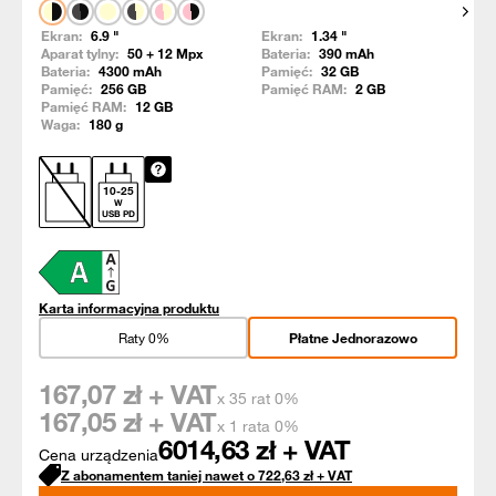
Pokaż
Ekran:
6.9
"
Ekran:
1.34
"
Aparat tylny:
50 + 12
Mpx
Bateria:
390
mAh
Bateria:
4300
mAh
Pamięć:
32
GB
Pamięć:
256
GB
Pamięć RAM:
2
GB
Pamięć RAM:
12
GB
Waga:
180
g
10
-
25
W
USB PD
Karta informacyjna produktu
Raty 0%
Płatne Jednorazowo
167,07
zł + VAT
x 35 rat 0%
167,05
zł + VAT
x 1 rata 0%
6014,63
zł + VAT
Cena urządzenia
Z abonamentem taniej nawet o
722,63
zł
+ VAT