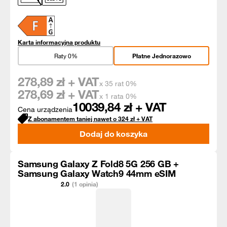
Karta informacyjna produktu
Raty 0%
Płatne Jednorazowo
278,89
zł + VAT
x 35 rat 0%
278,69
zł + VAT
x 1 rata 0%
10039,84
zł + VAT
Cena urządzenia
Z abonamentem taniej nawet o
324
zł
+ VAT
Dodaj do koszyka
Samsung Galaxy Z Fold8 5G 256 GB +
Samsung Galaxy Watch9 44mm eSIM
2.0
(1 opinia)