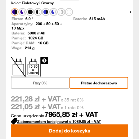
Kolor:
Fioletowy i Czarny
Pokaż
Ekran:
6.9
"
Bateria:
515
mAh
Aparat tylny:
200 + 50 + 50 +
10
Mpx
Bateria:
5000
mAh
Pamięć:
1024
GB
Pamięć RAM:
16
GB
Waga:
214
g
10
-
60
W
USB PD
Raty 0%
Płatne Jednorazowo
221,28
zł + VAT
x 35 rat 0%
221,05
zł + VAT
x 1 rata 0%
7965,85
zł + VAT
Cena urządzenia
Z abonamentem taniej nawet o
1089,85
zł
+ VAT
Dodaj do koszyka