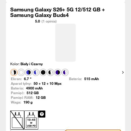
Samsung Galaxy S26+ 5G 12/512 GB +
Samsung Galaxy Buds4
5.0
(1 opinia)
Kolor:
Biały i Czarny
Pokaż
Ekran:
6.7
"
Bateria:
515
mAh
Aparat tylny:
50 + 12 + 10
Mpx
Bateria:
4900
mAh
Pamięć:
512
GB
Pamięć RAM:
12
GB
Waga:
190
g
10
-
45
W
USB PD