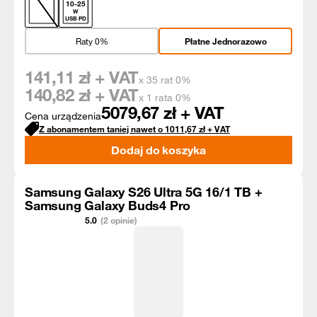
10
-
25
W
USB PD
Raty 0%
Płatne Jednorazowo
141,11
zł + VAT
x 35 rat 0%
140,82
zł + VAT
x 1 rata 0%
5079,67
zł + VAT
Cena urządzenia
Z abonamentem taniej nawet o
1011,67
zł
+ VAT
Dodaj do koszyka
Samsung Galaxy S26 Ultra 5G 16/1 TB +
Samsung Galaxy Buds4 Pro
5.0
(2 opinie)