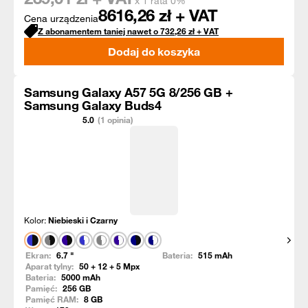
x 1 rata 0%
8616,26
zł + VAT
Cena urządzenia
Z abonamentem taniej nawet o
732,26
zł
+ VAT
Dodaj do koszyka
Samsung Galaxy A57 5G 8/256 GB +
Samsung Galaxy Buds4
5.0
(1 opinia)
Kolor:
Niebieski i Czarny
Pokaż
Ekran:
6.7
"
Bateria:
515
mAh
Aparat tylny:
50 + 12 + 5
Mpx
Bateria:
5000
mAh
Pamięć:
256
GB
Pamięć RAM:
8
GB