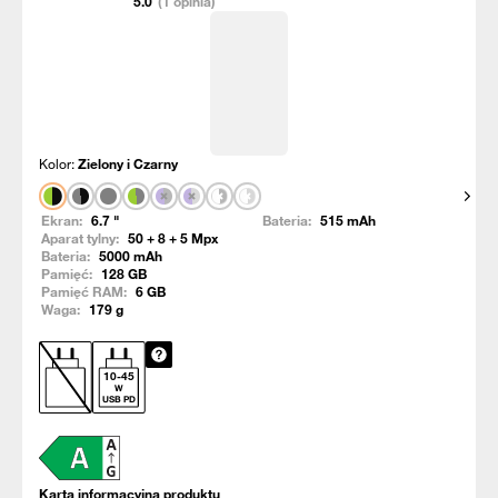
5.0
(1 opinia)
Kolor:
Zielony i Czarny
Pokaż
Ekran:
6.7
"
Bateria:
515
mAh
Aparat tylny:
50 + 8 + 5
Mpx
Bateria:
5000
mAh
Pamięć:
128
GB
Pamięć RAM:
6
GB
Waga:
179
g
10
-
45
W
USB PD
Karta informacyjna produktu