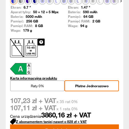
Pokaż
Ekran:
6.7
"
Ekran:
1.47
"
Aparat tylny:
50 + 12 + 5
Mpx
Bateria:
590
mAh
Bateria:
5000
mAh
Pamięć:
64
GB
Pamięć:
256
GB
Pamięć RAM:
2
GB
Pamięć RAM:
8
GB
Waga:
94
g
Waga:
179
g
10
-
45
W
USB PD
Karta informacyjna produktu
Raty 0%
Płatne Jednorazowo
107,23
zł + VAT
x 35 rat 0%
107,11
zł + VAT
x 1 rata 0%
3860,16
zł + VAT
Cena urządzenia
Z abonamentem taniej nawet o
828
zł
+ VAT