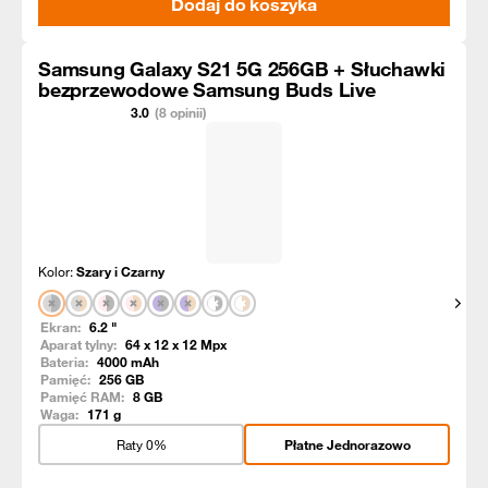
Dodaj do koszyka
Samsung Galaxy S21 5G 256GB + Słuchawki
bezprzewodowe Samsung Buds Live
3.0
(8 opinii)
Kolor:
Szary i Czarny
Pokaż
Ekran:
6.2
"
Aparat tylny:
64 x 12 x 12
Mpx
Bateria:
4000
mAh
Pamięć:
256
GB
Pamięć RAM:
8
GB
Waga:
171
g
Raty 0%
Płatne Jednorazowo