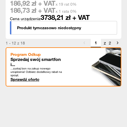
186,92
zł + VAT
x 19 rat 0%
186,73
zł + VAT
x 1 rata 0%
3738,21
zł + VAT
Cena urządzenia
Produkt tymczasowo niedostępny
z
1 - 12 z 18
2
Program Odkup
Sprzedaj swój smartfon
i...
...zyskaj bon na zakup nowego
urządzenia! Odbierz dodatkowy rabat na
sprzęt.
Sprawdź ofertę