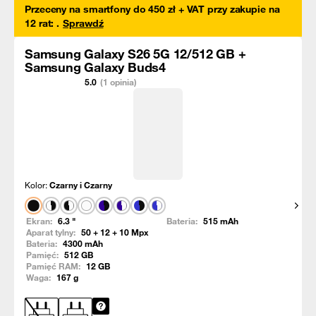
Przeceny na smartfony do 450 zł + VAT przy zakupie na
12 rat
:
.
Sprawdź
Samsung Galaxy S26 5G 12/512 GB +
Samsung Galaxy Buds4
5.0
(1 opinia)
Kolor:
Czarny i Czarny
Pokaż
Ekran:
6.3
"
Bateria:
515
mAh
Aparat tylny:
50 + 12 + 10
Mpx
Bateria:
4300
mAh
Pamięć:
512
GB
Pamięć RAM:
12
GB
Waga:
167
g