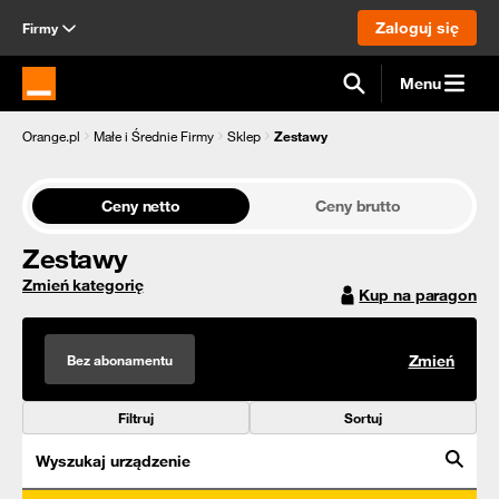
Zaloguj się
Firmy
Menu
Strona główna Orange.pl
Orange.pl
Małe i Średnie Firmy
Sklep
Zestawy
Ceny netto
Ceny brutto
Zestawy
Zmień kategorię
Kup na paragon
Bez abonamentu
Zmień
Filtruj
Sortuj
Wyszukaj urządzenie