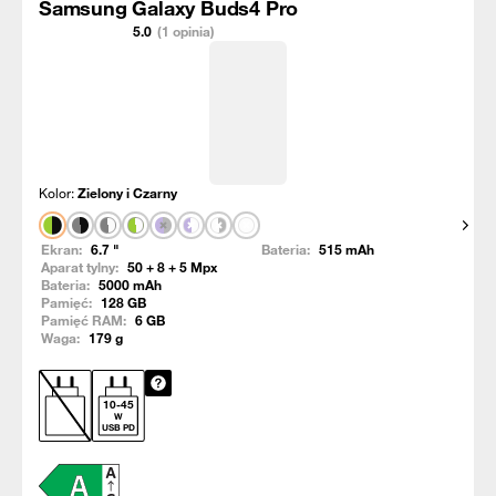
Samsung Galaxy Buds4 Pro
5.0
(1 opinia)
Kolor:
Zielony i Czarny
Pokaż
Ekran:
6.7
"
Bateria:
515
mAh
Aparat tylny:
50 + 8 + 5
Mpx
Bateria:
5000
mAh
Pamięć:
128
GB
Pamięć RAM:
6
GB
Waga:
179
g
10
-
45
W
USB PD