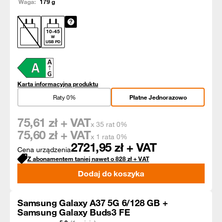
Waga:
179
g
10
-
45
W
USB PD
Karta informacyjna produktu
Raty 0%
Płatne Jednorazowo
75,61
zł + VAT
x 35 rat 0%
75,60
zł + VAT
x 1 rata 0%
2721,95
zł + VAT
Cena urządzenia
Z abonamentem taniej nawet o
828
zł
+ VAT
Dodaj do koszyka
Samsung Galaxy A37 5G 6/128 GB +
Samsung Galaxy Buds3 FE