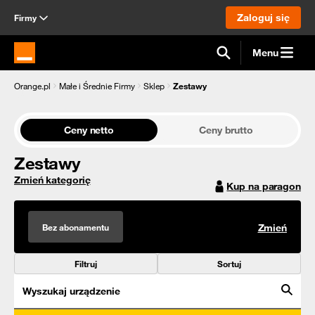
Zaloguj się
Firmy
Menu
Strona główna Orange.pl
Orange.pl
Małe i Średnie Firmy
Sklep
Zestawy
Ceny netto
Ceny brutto
Zestawy
Zmień kategorię
Kup na paragon
Bez abonamentu
Zmień
Filtruj
Sortuj
Wyszukaj urządzenie