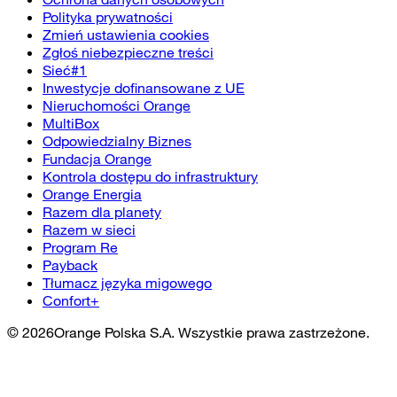
Polityka prywatności
Zmień ustawienia cookies
Zgłoś niebezpieczne treści
Sieć#1
Inwestycje dofinansowane z UE
Nieruchomości Orange
MultiBox
Odpowiedzialny Biznes
Fundacja Orange
Kontrola dostępu do infrastruktury
Orange Energia
Razem dla planety
Razem w sieci
Program Re
Payback
Tłumacz języka migowego
Confort+
©
2026
Orange Polska S.A. Wszystkie prawa zastrzeżone.