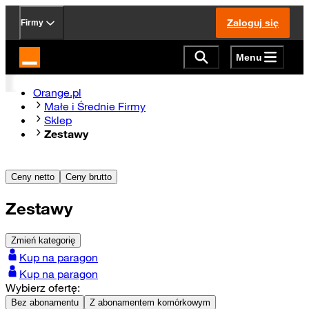
Zaloguj się
Firmy
Menu
Strona główna Orange.pl
Orange.pl
Małe i Średnie Firmy
Sklep
Zestawy
Ceny netto
Ceny brutto
Zestawy
Zmień kategorię
Kup na paragon
Kup na paragon
Wybierz ofertę:
Bez abonamentu
Z abonamentem komórkowym