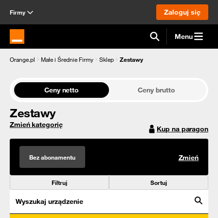
Zaloguj się
Firmy
Menu
Strona główna Orange.pl
Orange.pl
Małe i Średnie Firmy
Sklep
Zestawy
Ceny netto
Ceny brutto
Zestawy
Zmień kategorię
Kup na paragon
Bez abonamentu
Zmień
Filtruj
Sortuj
Wyszukaj urządzenie