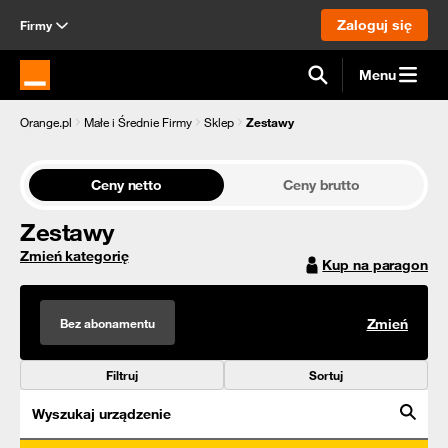
Zaloguj się
Firmy
Menu
Strona główna Orange.pl
Orange.pl
Małe i Średnie Firmy
Sklep
Zestawy
Ceny netto
Ceny brutto
Zestawy
Zmień kategorię
Kup na paragon
Bez abonamentu
Zmień
Filtruj
Sortuj
Wyszukaj urządzenie