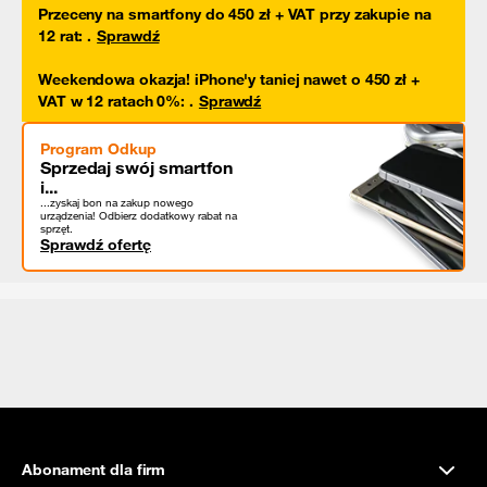
Przeceny na smartfony do 450 zł + VAT przy zakupie na
12 rat
:
.
Sprawdź
Weekendowa okazja! iPhone'y taniej nawet o 450 zł +
VAT w 12 ratach 0%
:
.
Sprawdź
Program Odkup
Sprzedaj swój smartfon
i...
...zyskaj bon na zakup nowego
urządzenia! Odbierz dodatkowy rabat na
sprzęt.
Sprawdź ofertę
Abonament dla firm