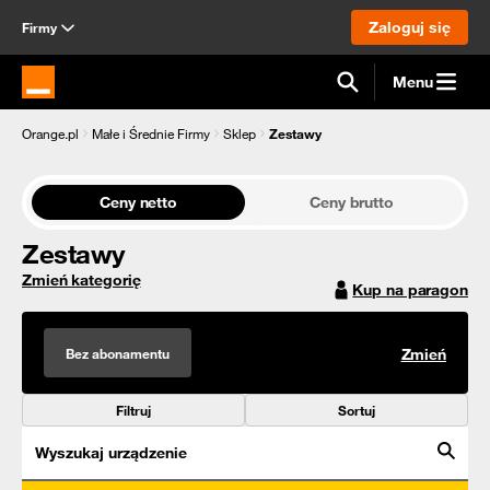
Zaloguj się
Firmy
Menu
Strona główna Orange.pl
Orange.pl
Małe i Średnie Firmy
Sklep
Zestawy
Ceny netto
Ceny brutto
Zestawy
Zmień kategorię
Kup na paragon
Bez abonamentu
Zmień
Filtruj
Sortuj
Wyszukaj urządzenie