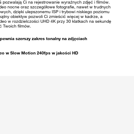
 pozwalają Ci na rejestrowanie wyraźnych zdjęć i filmów.
eo nocne oraz szczegółowe fotografie, nawet w trudnych
wych, dzięki ulepszonemu ISP i trybowi niskiego poziomu
ątny obiektyw pozwoli Ci zmieścić więcej w kadrze, a
deo w rozdzielczości UHD 4K przy 30 klatkach na sekundę
ć Twoich filmów.
pewnia szerszy zakres tonalny na zdjęciach
eo w Slow Motion 240fps w jakości HD