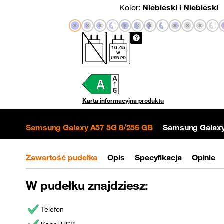
Kolor:
Niebieski i Niebieski
10
-
45
W
USB PD
Karta informacyjna produktu
Samsung Galaxy A57 5G 8/256 GB
Samsung Galaxy 
Zawartość pudełka
Opis
Specyfikacja
Opinie
W pudełku znajdziesz:
Telefon