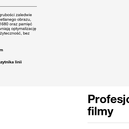
 grubości zaledwie
etlanego obrazu,
 1680 oraz pamięć
niają optymalizację
użyteczność, bez
em
tnika linii
Profesj
filmy