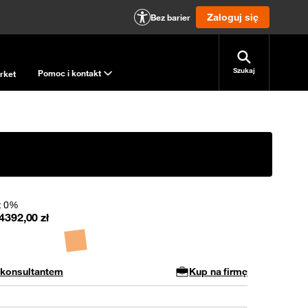
Zaloguj się
Bez barier
Szukaj
Pomoc i kontakt
rket
t 0%
4392,00
zł
 konsultantem
Kup na firmę