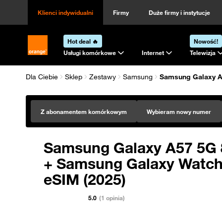
Klienci indywidualni
Firmy
Duże firmy i instytucje
Hot deal 🔥
Nowość!
Strona główna Orange.pl
Usługi komórkowe
Internet
Telewizja
Dla Ciebie
Sklep
Zestawy
Samsung
Samsung Galaxy A5
Z abonamentem komórkowym
Wybieram nowy numer
Samsung Galaxy A57 5G 
+ Samsung Galaxy Watch
eSIM (2025)
5.0
(1 opinia)