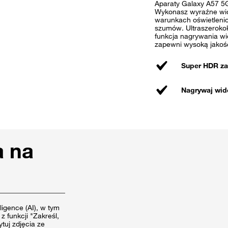
Aparaty Galaxy A57 5G
Wykonasz wyraźne wid
warunkach oświetlenio
szumów. Ultraszerokok
funkcja nagrywania wi
zapewni wysoką jakoś
Super HDR za
Nagrywaj wid
a na
igence (AI), w tym
z funkcji "Zakreśl,
tuj zdjęcia ze