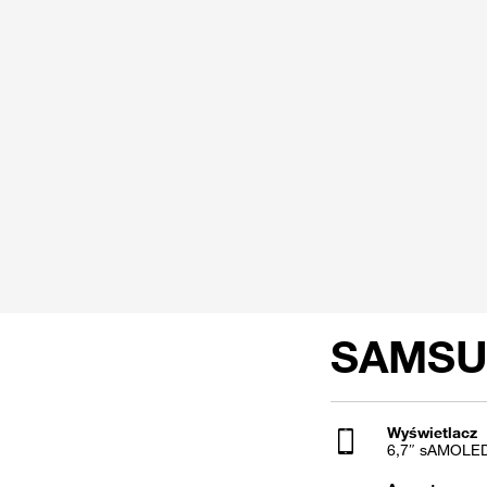
SAMSUN
Wyświetlacz
6,7″ sAMOLE