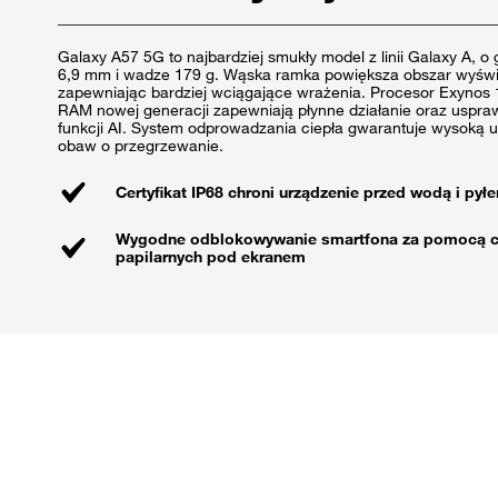
Galaxy A57 5G to najbardziej smukły model z linii Galaxy A, o
6,9 mm i wadze 179 g. Wąska ramka powiększa obszar wyświ
zapewniając bardziej wciągające wrażenia. Procesor Exynos
RAM nowej generacji zapewniają płynne działanie oraz uspraw
funkcji AI. System odprowadzania ciepła gwarantuje wysoką 
obaw o przegrzewanie.
Certyfikat IP68 chroni urządzenie przed wodą i pył
Wygodne odblokowywanie smartfona za pomocą czy
papilarnych pod ekranem