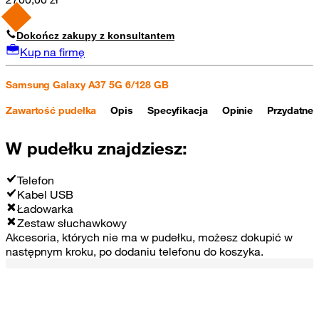
Dokończ zakupy z konsultantem
Kup na firmę
Samsung Galaxy A37 5G 6/128 GB
Samsung Galaxy Buds4 Pro
Zawartość pudełka
Opis
Specyfikacja
Opinie
Przydatne 
W pudełku znajdziesz:
Telefon
Kabel USB
Ładowarka
Zestaw słuchawkowy
Akcesoria, których nie ma w pudełku, możesz dokupić w
następnym kroku, po dodaniu telefonu do koszyka.