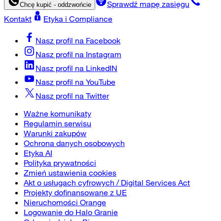
Sprawdź mapę zasięgu
Chcę kupić - oddzwońcie
Kontakt
Etyka i Compliance
Nasz profil na
Facebook
Nasz profil na
Instagram
Nasz profil na
LinkedIN
Nasz profil na
YouTube
Nasz profil na
Twitter
Ważne komunikaty
Regulamin serwisu
Warunki zakupów
Ochrona danych osobowych
Etyka AI
Polityka prywatności
Zmień ustawienia cookies
Akt o usługach cyfrowych / Digital Services Act
Projekty dofinansowane z UE
Nieruchomości Orange
Logowanie do Halo Granie