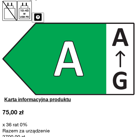
10
-
45
W
USB PD
Karta informacyjna produktu
75,00
zł
x 36 rat 0%
Razem za urządzenie
2700,00
zł