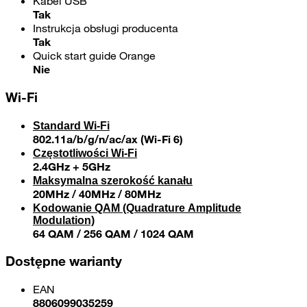
Kabel USB
Tak
Instrukcja obsługi producenta
Tak
Quick start guide Orange
Nie
Wi-Fi
Standard Wi-Fi
802.11a/b/g/n/ac/ax (Wi-Fi 6)
Częstotliwości Wi-Fi
2.4GHz + 5GHz
Maksymalna szerokość kanału
20MHz / 40MHz / 80MHz
Kodowanie QAM (Quadrature Amplitude
Modulation)
64 QAM / 256 QAM / 1024 QAM
Dostępne warianty
EAN
8806099035259