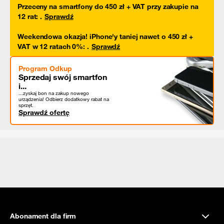
Przeceny na smartfony do 450 zł + VAT przy zakupie na
12 rat
:
.
Sprawdź
Weekendowa okazja! iPhone'y taniej nawet o 450 zł +
VAT w 12 ratach 0%
:
.
Sprawdź
Program Odkup
Sprzedaj swój smartfon
i...
...zyskaj bon na zakup nowego
urządzenia! Odbierz dodatkowy rabat na
sprzęt.
Sprawdź ofertę
Abonament dla firm