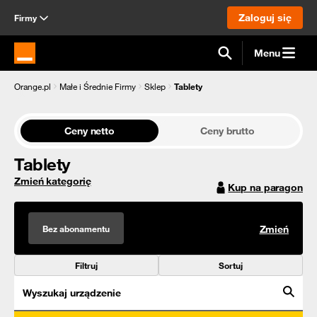
Zaloguj się
Firmy
Menu
Strona główna Orange.pl
Orange.pl
Małe i Średnie Firmy
Sklep
Tablety
Ceny netto
Ceny brutto
Tablety
Zmień kategorię
Kup na paragon
Bez abonamentu
Zmień
Filtruj
Sortuj
Wyszukaj urządzenie