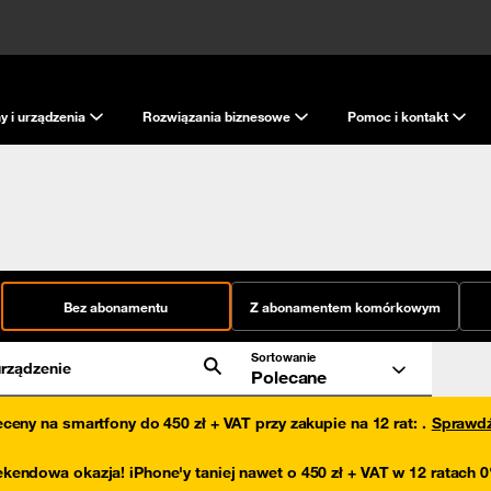
y i urządzenia
Rozwiązania biznesowe
Pomoc i kontakt
Bez abonamentu
Z abonamentem komórkowym
Sortowanie
rządzenie
Polecane
eceny na smartfony do 450 zł + VAT przy zakupie na 12 rat
:
.
Sprawd
kendowa okazja! iPhone'y taniej nawet o 450 zł + VAT w 12 ratach 