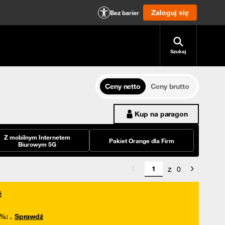
Zaloguj się
Bez barier
Szukaj
Ceny netto
Ceny brutto
Kup na paragon
Z mobilnym Internetem
Pakiet Orange dla Firm
Biurowym 5G
z
0
ź
0%
:
.
Sprawdź