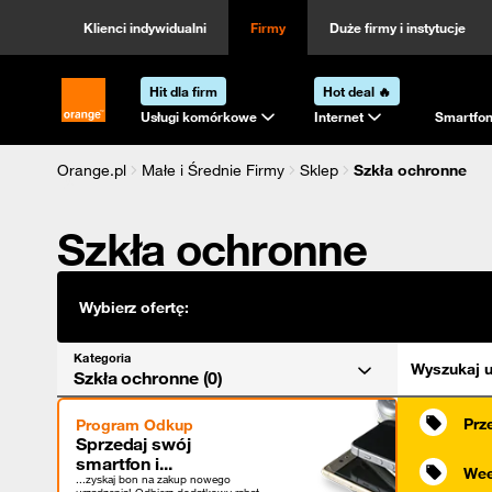
Kategoria
Sortowanie
Klienci indywidualni
Firmy
Duże firmy i instytucje
Hit dla firm
Hot deal 🔥
Strona główna Orange.pl
Usługi komórkowe
Internet
Smartfon
Orange.pl
Małe i Średnie Firmy
Sklep
Szkła ochronne
Szkła ochronne
Wybierz ofertę:
Kategoria
Wyszukaj u
Szkła ochronne (0)
Prz
Program Odkup
Sprzedaj swój
smartfon i...
Wee
...zyskaj bon na zakup nowego