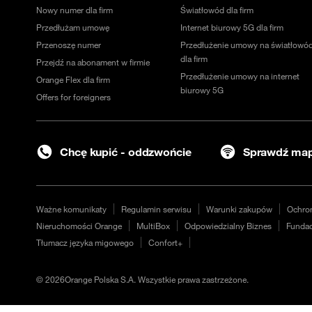
Nowy numer dla firm
Światłowód dla firm
Przedłużam umowę
Internet biurowy 5G dla firm
Przenoszę numer
Przedłużenie umowy na światłowó
dla firm
Przejdź na abonament w firmie
Przedłużenie umowy na internet
Orange Flex dla firm
biurowy 5G
Offers for foreigners
Chcę kupić - oddzwońcie
Sprawdź map
Ważne komunikaty
Regulamin serwisu
Warunki zakupów
Ochro
Nieruchomości Orange
MultiBox
Odpowiedzialny Biznes
Fundac
Tłumacz języka migowego
Confort+
©
2026
Orange Polska S.A. Wszystkie prawa zastrzeżone.