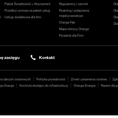
Pakiet Światłowód + Abonament
Regulaminy i cenniki
Dl
Przedłuż umowę na pakiet usług
Roaming i połączenia
Dla
międzynarodowe
d
Usługi dodatkowe dla firm
Dl
Orange Fab
Dl
Mapa witryny Orange
Poradnik dla Firm
ę zasięgu
Kontakt
na danych osobowych
Polityka prywatności
Zmień ustawienia cookies
Zgł
ja Orange
Kontrola dostępu do infrastruktury
Orange Energia
Razem dla p