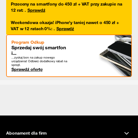
Przeceny na smartfony do 450 zł + VAT przy zakupie na
12 rat
:
.
Sprawdź
Weekendowa okazja! iPhone'y taniej nawet o 450 zł +
VAT w 12 ratach 0%
:
.
Sprawdź
Program Odkup
Sprzedaj swój smartfon
i...
...zyskaj bon na zakup nowego
urządzenia! Odbierz dodatkowy rabat na
sprzęt.
Sprawdź ofertę
Abonament dla firm