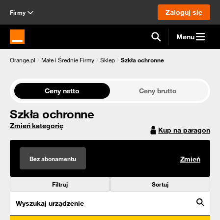
Zaloguj się
Firmy
Menu
Strona główna Orange.pl
Orange.pl
Małe i Średnie Firmy
Sklep
Szkła ochronne
Ceny netto
Ceny brutto
Szkła ochronne
Zmień kategorię
Kup na paragon
Bez abonamentu
Zmień
Filtruj
Sortuj
Wyszukaj urządzenie