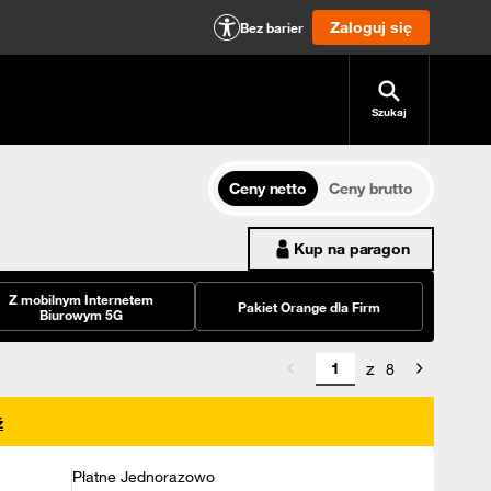
Zaloguj się
Bez barier
Szukaj
Ceny netto
Ceny brutto
Kup na paragon
Z mobilnym Internetem
Pakiet Orange dla Firm
Biurowym 5G
z
8
ź
Płatne Jednorazowo