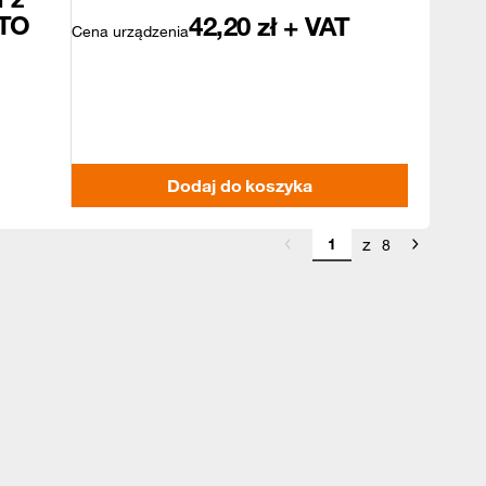
TO
42,20
zł + VAT
Cena urządzenia
Dodaj do koszyka
z
8