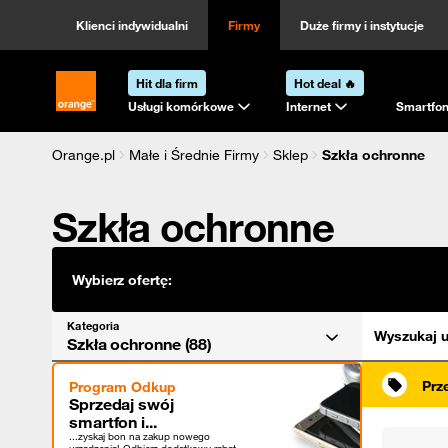
Kategoria
Sortowanie
Klienci indywidualni
Firmy
Duże firmy i instytucje
Hit dla firm
Hot deal 🔥
Strona główna Orange.pl
Usługi komórkowe
Internet
Smartfon
Orange.pl
Małe i Średnie Firmy
Sklep
Szkła ochronne
Szkła ochronne
Wybierz ofertę:
Kategoria
Wyszukaj u
Szkła ochronne (88)
Prz
Program Odkup
Sprzedaj swój
smartfon i...
...zyskaj bon na zakup nowego