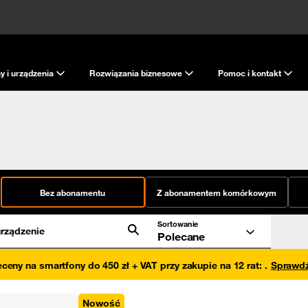
y i urządzenia
Rozwiązania biznesowe
Pomoc i kontakt
Bez abonamentu
Z abonamentem komórkowym
Sortowanie
rządzenie
Polecane
eceny na smartfony do 450 zł + VAT przy zakupie na 12 rat
:
.
Sprawd
Nowość