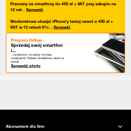
Przeceny na smartfony do 450 zł + VAT przy zakupie na
12 rat
:
.
Sprawdź
Weekendowa okazja! iPhone'y taniej nawet o 450 zł +
VAT w 12 ratach 0%
:
.
Sprawdź
Program Odkup
Sprzedaj swój smartfon
i...
...zyskaj bon na zakup nowego
urządzenia! Odbierz dodatkowy rabat na
sprzęt.
Sprawdź ofertę
Abonament dla firm