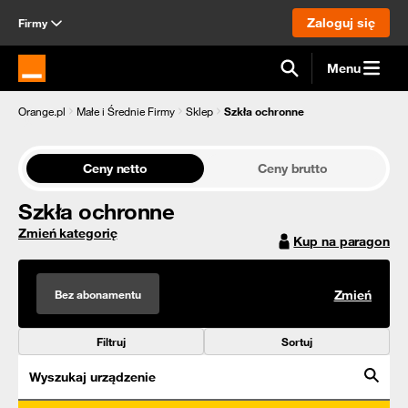
Zaloguj się
Firmy
Menu
Strona główna Orange.pl
Orange.pl
Małe i Średnie Firmy
Sklep
Szkła ochronne
Ceny netto
Ceny brutto
Szkła ochronne
Zmień kategorię
Kup na paragon
Bez abonamentu
Zmień
Filtruj
Sortuj
Wyszukaj urządzenie