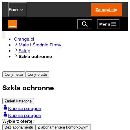
Zaloguj się
Firmy
Menu
Strona główna Orange.pl
Orange.pl
Małe i Średnie Firmy
Sklep
Szkła ochronne
Ceny netto
Ceny brutto
Szkła ochronne
Zmień kategorię
Kup na paragon
Kup na paragon
Wybierz ofertę:
Bez abonamentu
Z abonamentem komórkowym