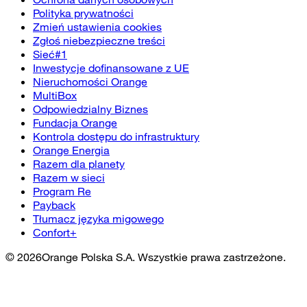
Polityka prywatności
Zmień ustawienia cookies
Zgłoś niebezpieczne treści
Sieć#1
Inwestycje dofinansowane z UE
Nieruchomości Orange
MultiBox
Odpowiedzialny Biznes
Fundacja Orange
Kontrola dostępu do infrastruktury
Orange Energia
Razem dla planety
Razem w sieci
Program Re
Payback
Tłumacz języka migowego
Confort+
©
2026
Orange Polska S.A. Wszystkie prawa zastrzeżone.