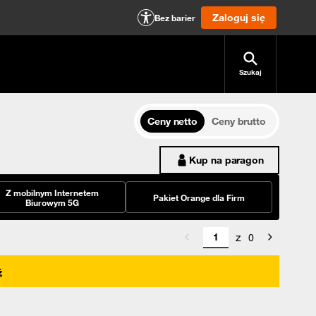
Zaloguj się
Bez barier
Szukaj
Ceny netto
Ceny brutto
Kup na paragon
Z mobilnym Internetem
Pakiet Orange dla Firm
Biurowym 5G
z
0
ź