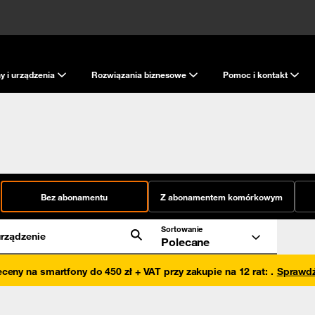
y i urządzenia
Rozwiązania biznesowe
Pomoc i kontakt
Bez abonamentu
Z abonamentem komórkowym
Sortowanie
rządzenie
Polecane
eceny na smartfony do 450 zł + VAT przy zakupie na 12 rat
:
.
Sprawd