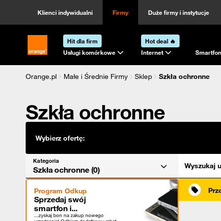
Kategoria
Sortowanie
Klienci indywidualni
Firmy
Duże firmy i instytucje
Hit dla firm
Hot deal 🔥
Strona główna Orange.pl
Usługi komórkowe
Internet
Smartfon
Orange.pl
Małe i Średnie Firmy
Sklep
Szkła ochronne
Szkła ochronne
Wybierz ofertę:
Kategoria
Wyszukaj u
Szkła ochronne (0)
Prz
Program Odkup
Sprzedaj swój
smartfon i...
...zyskaj bon na zakup nowego