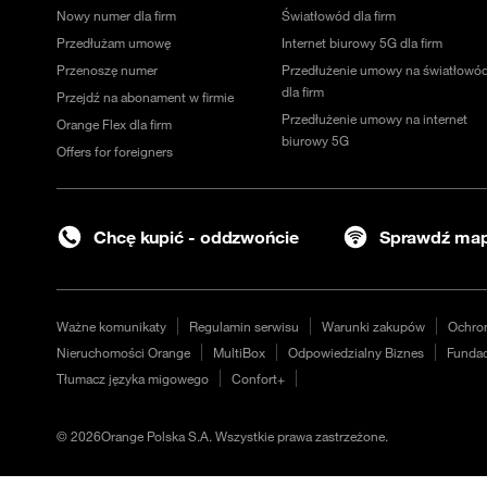
Nowy numer dla firm
Światłowód dla firm
Przedłużam umowę
Internet biurowy 5G dla firm
Przenoszę numer
Przedłużenie umowy na światłowó
dla firm
Przejdź na abonament w firmie
Przedłużenie umowy na internet
Orange Flex dla firm
biurowy 5G
Offers for foreigners
Chcę kupić - oddzwońcie
Sprawdź map
Ważne komunikaty
Regulamin serwisu
Warunki zakupów
Ochro
Nieruchomości Orange
MultiBox
Odpowiedzialny Biznes
Fundac
Tłumacz języka migowego
Confort+
©
2026
Orange Polska S.A. Wszystkie prawa zastrzeżone.