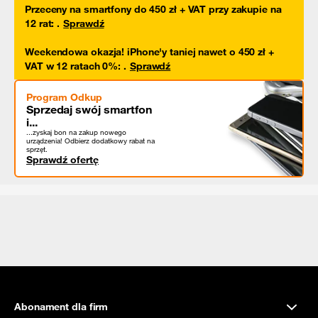
Przeceny na smartfony do 450 zł + VAT przy zakupie na
12 rat
:
.
Sprawdź
Weekendowa okazja! iPhone'y taniej nawet o 450 zł +
VAT w 12 ratach 0%
:
.
Sprawdź
Program Odkup
Sprzedaj swój smartfon
i...
...zyskaj bon na zakup nowego
urządzenia! Odbierz dodatkowy rabat na
sprzęt.
Sprawdź ofertę
Abonament dla firm