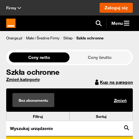
Zaloguj się
Firmy
Menu
Strona główna Orange.pl
Orange.pl
Małe i Średnie Firmy
Sklep
Szkła ochronne
Ceny netto
Ceny brutto
Szkła ochronne
Zmień kategorię
Kup na paragon
Bez abonamentu
Zmień
Filtruj
Sortuj
Wyszukaj urządzenie