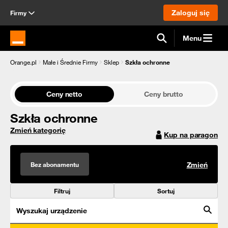
Zaloguj się
Firmy
Menu
Strona główna Orange.pl
Orange.pl
Małe i Średnie Firmy
Sklep
Szkła ochronne
Ceny netto
Ceny brutto
Szkła ochronne
Zmień kategorię
Kup na paragon
Bez abonamentu
Zmień
Filtruj
Sortuj
Wyszukaj urządzenie