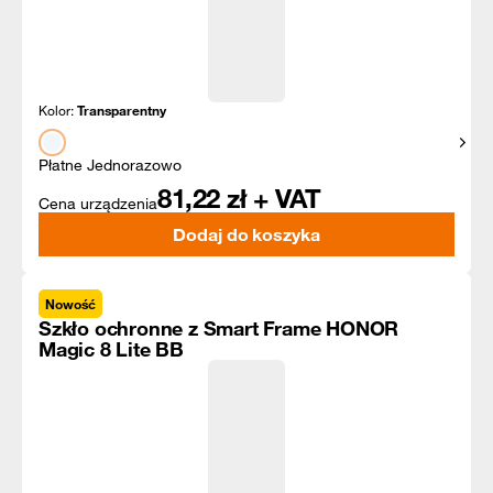
Kolor:
Transparentny
Pokaż
Płatne Jednorazowo
81,22
zł + VAT
Cena urządzenia
Dodaj do koszyka
Nowość
Szkło ochronne z Smart Frame HONOR
Magic 8 Lite BB