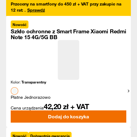
Przeceny na smartfony do 450 zł + VAT przy zakupie na
12 rat
:
.
Sprawdź
Nowość
Szkło ochronne z Smart Frame Xiaomi Redmi
Note 15 4G/5G BB
Kolor:
Transparentny
Pokaż
Płatne Jednorazowo
42,20
zł + VAT
Cena urządzenia
Dodaj do koszyka
Nowość
Dożywotnia gwarancja