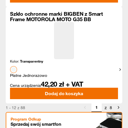
Szkło ochronne marki BIGBEN z Smart
Frame MOTOROLA MOTO G35 BB
Kolor:
Transparentny
Pokaż
Płatne Jednorazowo
42,20
zł + VAT
Cena urządzenia
Dodaj do koszyka
z
1 - 12 z 88
8
Program Odkup
Sprzedaj swój smartfon