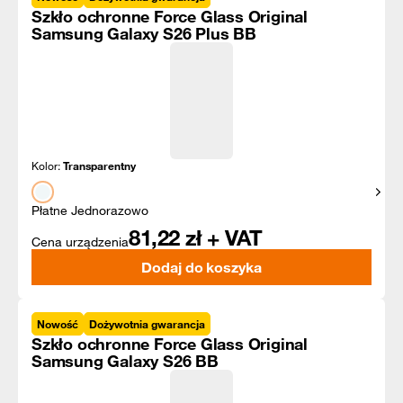
Szkło ochronne Force Glass Original
Samsung Galaxy S26 Plus BB
Kolor:
Transparentny
Pokaż
Płatne Jednorazowo
81,22
zł + VAT
Cena urządzenia
Dodaj do koszyka
Nowość
Dożywotnia gwarancja
Szkło ochronne Force Glass Original
Samsung Galaxy S26 BB