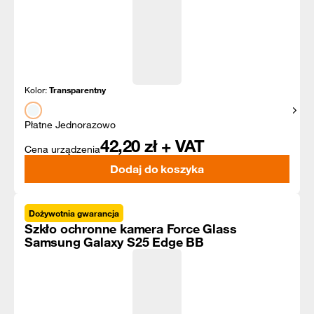
Kolor:
Transparentny
Pokaż
Płatne Jednorazowo
42,20
zł + VAT
Cena urządzenia
Dodaj do koszyka
Dożywotnia gwarancja
Szkło ochronne kamera Force Glass
Samsung Galaxy S25 Edge BB