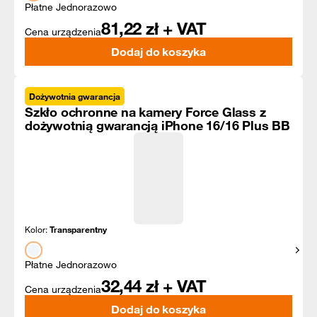
Płatne Jednorazowo
81,22
zł + VAT
Cena urządzenia
Dodaj do koszyka
Dożywotnia gwarancja
Szkło ochronne na kamery Force Glass z
dożywotnią gwarancją iPhone 16/16 Plus BB
Kolor:
Transparentny
Pokaż
Płatne Jednorazowo
32,44
zł + VAT
Cena urządzenia
Dodaj do koszyka