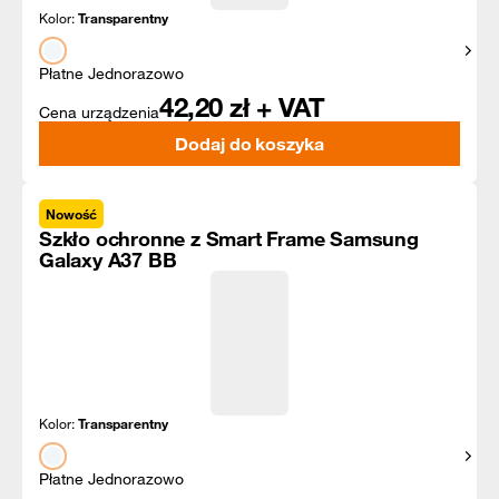
Kolor:
Transparentny
Pokaż
Płatne Jednorazowo
42,20
zł + VAT
Cena urządzenia
Dodaj do koszyka
Nowość
Szkło ochronne z Smart Frame Samsung
Galaxy A37 BB
Kolor:
Transparentny
Pokaż
Płatne Jednorazowo