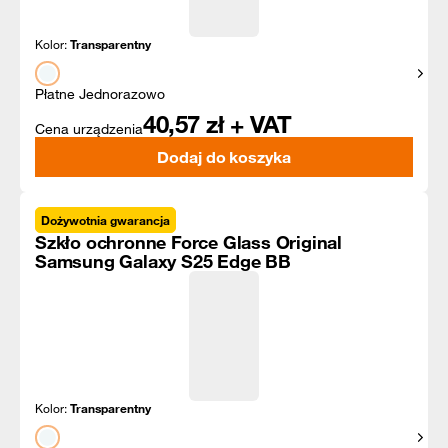
Kolor:
Transparentny
Pokaż
Płatne Jednorazowo
40,57
zł + VAT
Cena urządzenia
Dodaj do koszyka
Dożywotnia gwarancja
Szkło ochronne Force Glass Original
Samsung Galaxy S25 Edge BB
Kolor:
Transparentny
Pokaż