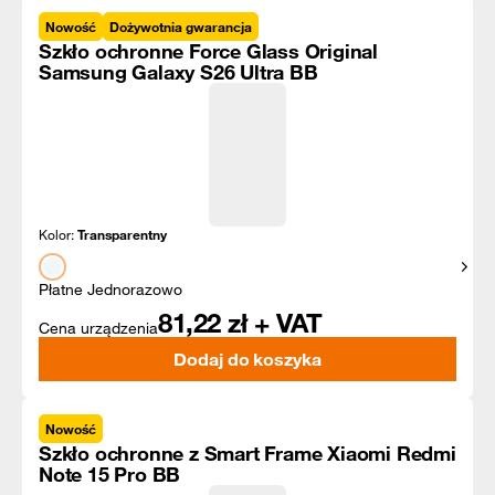
Nowość
Dożywotnia gwarancja
Szkło ochronne Force Glass Original
Samsung Galaxy S26 Ultra BB
Kolor:
Transparentny
Pokaż
Płatne Jednorazowo
81,22
zł + VAT
Cena urządzenia
Dodaj do koszyka
Nowość
Szkło ochronne z Smart Frame Xiaomi Redmi
Note 15 Pro BB