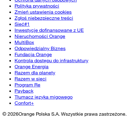
Polityka prywatności
Zmień ustawienia cookies
Zgłoś niebezpieczne treści
Sieć#1
Inwestycje dofinansowane z UE
Nieruchomości Orange
MultiBox
Odpowiedzialny Biznes
Fundacja Orange
Kontrola dostępu do infrastruktury
Orange Energia
Razem dla planety
Razem w sieci
Program Re
Payback
Tłumacz języka migowego
Confort+
©
2026
Orange Polska S.A. Wszystkie prawa zastrzeżone.