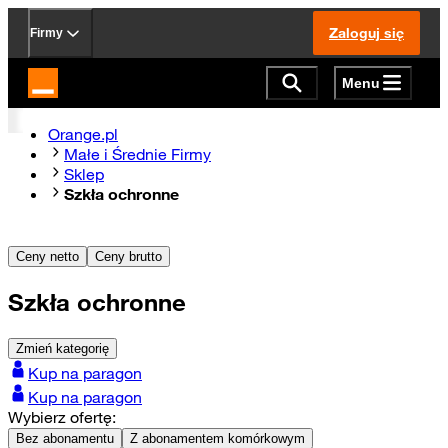
Zaloguj się
Firmy
Menu
Strona główna Orange.pl
Orange.pl
Małe i Średnie Firmy
Sklep
Szkła ochronne
Ceny netto
Ceny brutto
Szkła ochronne
Zmień kategorię
Kup na paragon
Kup na paragon
Wybierz ofertę:
Bez abonamentu
Z abonamentem komórkowym